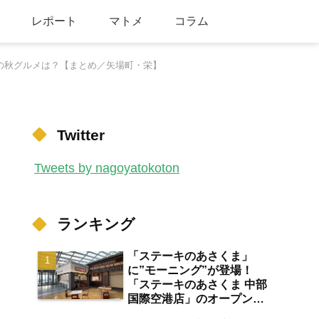
レポート
マトメ
コラム
の秋グルメは？【まとめ／矢場町・栄】
Twitter
Tweets by nagoyatokoton
ランキング
「ステーキのあさくま」
に”モーニング”が登場！
「ステーキのあさくま 中部
国際空港店」のオープン日
が2026年8月13日に決定