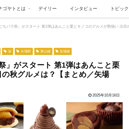
ナゴヤトとは
デイリー
インタビュー
トピック
ごちパラ祭」がスタート 第1弾はあんこと栗とキノコのグルメが勢揃い 注目
栄
矢場町
東山線
名城線
祭」がスタート 第1弾はあんこと栗
目の秋グルメは？【まとめ／矢場
2025年10月16日