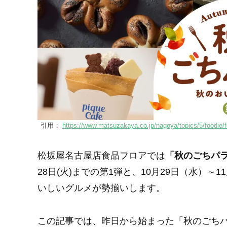
引用：
https://www.matsuzakaya.co.jp/nagoya/topics/5/foodie/
松坂屋名古屋店食品フロアでは
「秋のごちパ
28日(火)までの第1弾と、10月29日（水）～
いしいグルメが勢揃いします。
この記事では、昨日から始まった「秋のごち