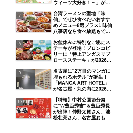
ウィーツ大好き！～」が
は？【まとめ／大曽根】
2026年7月31日よりジェイ
台湾ラーメンの聖地「味
アール名古屋タカシマヤに
仙」でぜひ食べたいおすす
て開催 注目のスイーツは？
めメニュー8選プラス1 味仙
【名古屋駅】
八事店なら食べ放題もでき
ちゃう！？【八事】
お盆休みに特別なご馳走ス
テーキが登場！ブロンコビ
リーに「特上アンガスリブ
ロースステーキ」が2026年
8月7日より期間限定で提
名古屋に”2万冊のマンガに
供 食べ放題の夏ブロンコ
埋もれるホテル”が誕生！
ビュッフェにも注目【名古
「MANGA ART HOTEL」
屋発】
が名古屋・丸の内に2026年
7月31日オープン 現地取
【特報】中村公園節分祭
材で分かった新ホテルの注
に”W豊臣秀吉”＆豊臣秀長
目ポイントは？【丸の内／
が出陣！仲野太賀さん、池
独自取材】
松壮亮さん、名古屋おもて
なし武将隊が豆まき大会に
参加 整理券をゲットする