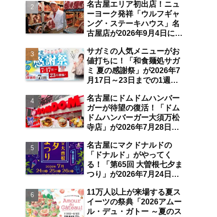
名古屋エリア初出店！ニュ
空港店舗ならではの注目サ
ーヨーク発祥「ウルフギャ
ービスは？【中部国際空
ング・ステーキハウス」名
港】
古屋店が2026年9月4日に
「名古屋観光ホテル」1階
サガミの人気メニューがお
にオープン【伏見】
値打ちに！「和食麺処サガ
ミ 夏の感謝祭」が2026年7
月17日～23日までの1週間
限定で開催 10％オフ割引
名古屋にドムドムハンバー
券のプレゼントも【名古屋
ガーが待望の復活！「ドム
発】
ドムハンバーガー大須万松
寺店」が2026年7月28日に
オープン 店舗限定商品の
名古屋にマクドナルドの
味わい＆注目ポイントは？
「ドナルド」がやってく
【レポート／大須観音・上
る！「第65回 大曽根七夕ま
前津／独自取材】
つり」が2026年7月24日～
26日にわたり開催 阿波踊
11万人以上が来場する夏ス
り・ジャズライブ・道路お
イーツの祭典「2026アムー
絵かきと楽しい企画がいっ
ル・デュ・ガトー ～夏のス
ぱいな夏祭りの見どころ