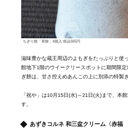
ちぎり餅「草餅」4個入 税込665円
滋味豊かな蔵王周辺のよもぎをたっぷりと使っ
館地下1階のウイークリースポットに期間限
ぎ餅は、甘さ控えめあんこの上に別添の特製
「祝や」は10月15日(水)～21日(火)まで
す。
あずきコルネ 和三盆クリーム〈赤福