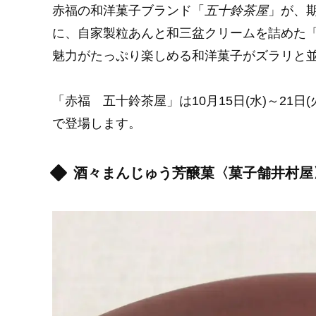
赤福の和洋菓子ブランド「
五十鈴茶屋
」が、
に、自家製粒あんと和三盆クリームを詰めた「
魅力がたっぷり楽しめる和洋菓子がズラリと
「赤福 五十鈴茶屋」は10月15日(水)～21
で登場します。
酒々まんじゅう芳醸菓〈菓子舗井村屋