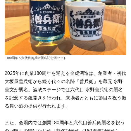
180周年＆六代目善兵衛襲名記念酒セット
2025年に創業180周年を迎える金虎酒造は、創業者・初代
大坂屋善兵衛から続く代々の名跡「善兵衛」を蔵元 水野
善文が襲名。酒蔵ステージでは六代目 水野善兵衛の襲名
を記念する鏡開きを行われ、来場者とともに節目を祝う振
る舞い酒の提供が行われます。
また、会場内では創業180周年と六代目善兵衛襲名を祝う
今回限りの特別なお酒「襲名記念酒（180周年記念酒）」