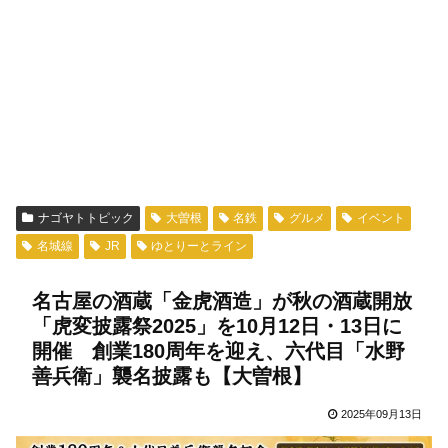
ナゴヤトトピック
大曽根
名鉄
グルメ
イベント
名城線
JR
ゆとりーとライン
名古屋の酒蔵「金虎酒造」が秋の酒蔵開放
「虎変披露祭2025」を10月12日・13日に
開催 創業180周年を迎え、六代目「水野
善兵衛」襲名披露も【大曽根】
2025年09月13日