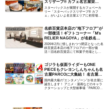
スリザーブ® カフェ名古屋栄
HAERA店」が2026年6月11日に
スターバックスが展開するカフェベーカ
オープン 注目ポイント＆気にな
リー「スターバックスリザーブ® カフ
ェ」がいよいよ名古屋エリアに初登場！
るメニューの味わいは？【レポー
「スターバックスリザーブ® カフェ 名古
ト／栄】
屋栄HAERA店」が、2026年6月11日
（水）に名古屋・栄にてオープンする新
名鉄百貨店本店の”地下フロア”が
デイリーナゴヤト
商業施設「HA...
一部復活！ギフトコーナー「M’s
RELIER NAGOYA」が名鉄名古
屋駅中央改札前にて2026年6月24
2026年2月に惜しまれつつ閉店となった名
日にオープン 入店店舗は？【名
鉄百貨店本店の地下フロアの一部が復
活！旧名鉄百貨店にて和菓子売場として
古屋駅】
営業していた名鉄名古屋駅中央改札口前
のエリアが、ギフトコーナー「M's
RELIER NAGOYA（エムズルリエ名古
ゴジラも仮面ライダーもONE
ナゴヤトトピック
屋）」が20...
PIECEもクレヨンしんちゃんも名
古屋PARCOに大集結！ 名古屋
PARCO西館8階が「新エンタメフ
国内最大級の”エンタメゾーン”が名古屋に
ロア」として2026年9月4日にリ
誕生します！ アニメ・漫画などのキャラ
クターショップと大型催事場「PARCO
ニューアルオープン 気になる出
HALL」を併設した新フロア「新エンタメ
店店舗は？【まとめ／矢場町】
フロア」が2026年9月4日（金）に名古屋
PARCO西館8階にてオープン。ゴジ
ラ・...