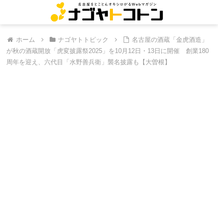
ホーム
ナゴヤトトピック
名古屋の酒蔵「金虎酒造」
が秋の酒蔵開放「虎変披露祭2025」を10月12日・13日に開催 創業180
周年を迎え、六代目「水野善兵衛」襲名披露も【大曽根】