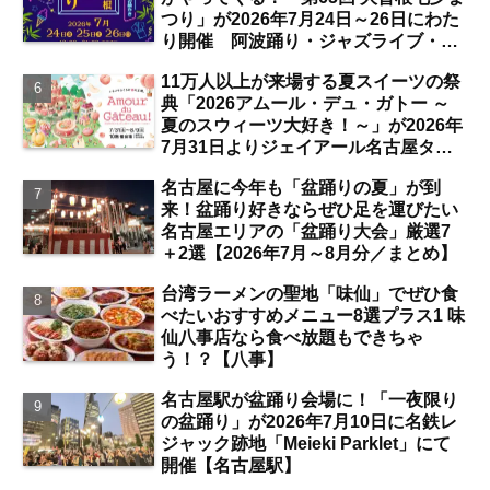
つり」が2026年7月24日～26日にわた
り開催 阿波踊り・ジャズライブ・道
路お絵かきと楽しい企画がいっぱいな
11万人以上が来場する夏スイーツの祭
夏祭りの見どころは？【まとめ／大曽
典「2026アムール・デュ・ガトー ～
根】
夏のスウィーツ大好き！～」が2026年
7月31日よりジェイアール名古屋タカ
シマヤにて開催 注目のスイーツは？
名古屋に今年も「盆踊りの夏」が到
【名古屋駅】
来！盆踊り好きならぜひ足を運びたい
名古屋エリアの「盆踊り大会」厳選7
＋2選【2026年7月～8月分／まとめ】
台湾ラーメンの聖地「味仙」でぜひ食
べたいおすすめメニュー8選プラス1 味
仙八事店なら食べ放題もできちゃ
う！？【八事】
名古屋駅が盆踊り会場に！「一夜限り
の盆踊り」が2026年7月10日に名鉄レ
ジャック跡地「Meieki Parklet」にて
開催【名古屋駅】