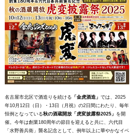
名古屋市北区で酒造りを続ける
「金虎酒造」
では、2025
年10月12日（日）・13日（月祝）の2日間にわたり、毎年
恒例となっている
秋の酒蔵開放「虎変披露祭2025」
を開
催。今年は創業180周年の節目を迎えると共に、六代目
「水野善兵衛」襲名記念として、例年以上に華やかなイベ