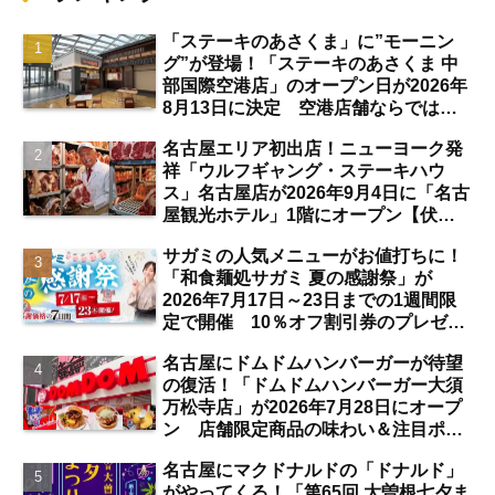
「ステーキのあさくま」に”モーニン
グ”が登場！「ステーキのあさくま 中
部国際空港店」のオープン日が2026年
8月13日に決定 空港店舗ならではの
注目サービスは？【中部国際空港】
名古屋エリア初出店！ニューヨーク発
祥「ウルフギャング・ステーキハウ
ス」名古屋店が2026年9月4日に「名古
屋観光ホテル」1階にオープン【伏
見】
サガミの人気メニューがお値打ちに！
「和食麺処サガミ 夏の感謝祭」が
2026年7月17日～23日までの1週間限
定で開催 10％オフ割引券のプレゼン
トも【名古屋発】
名古屋にドムドムハンバーガーが待望
の復活！「ドムドムハンバーガー大須
万松寺店」が2026年7月28日にオープ
ン 店舗限定商品の味わい＆注目ポイ
ントは？【レポート／大須観音・上前
名古屋にマクドナルドの「ドナルド」
津／独自取材】
がやってくる！「第65回 大曽根七夕ま