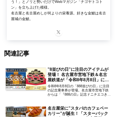
う！」とノリと勢いだけでWebマガジン「ナゴヤトコト
ン」を立ち上げた模様。
名古屋と名古屋めしが何よりの栄養源。好きな金鯱は名古
屋城の金鯱。
関連記事
”8並びの日”に注目のアイテムが
ナゴヤトトピック
登場！ 名古屋市営地下鉄＆名古
屋鉄道が「令和8年8月8日」に合
わせた記念乗車券＆グッズを発売
令和8年8月8日の「888並びの日」に注目
発売時期＆購入方法は？【名古屋
の記念乗車券が登場。名古屋市営地下鉄
からは「『888の日』記念ドニチエコきっ
発】
ぷ」が、名古屋鉄道からは「『８・８・
８』記念乗車券」がそれぞれ数量限定で
発売されます。さらに名鉄からは「８・
名古屋栄に”スタバのカフェベー
ナゴヤトトピック
８・８」記念グ...
カリー”が誕生！「スターバック