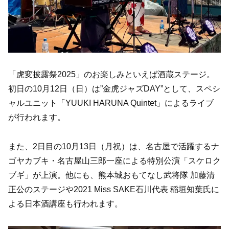
「虎変披露祭2025」のお楽しみといえば酒蔵ステージ。
初日の10月12日（日）は”金虎ジャズDAY”として、スペシ
ャルユニット「YUUKI HARUNA Quintet」によるライブ
が行われます。
また、2日目の10月13日（月祝）は、名古屋で活躍するナ
ゴヤカブキ・名古屋山三郎一座による特別公演「スケロク
ブギ」が上演。他にも、熊本城おもてなし武将隊 加藤清
正公のステージや2021 Miss SAKE石川代表 稲垣知葉氏に
よる日本酒講座も行われます。