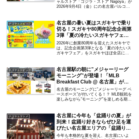
発売が決定 ”名古屋城イメー
ャルストア「ゴジラ・ストア Nagoya」が
2026年9月4日（金）にの名古屋パルコ西
ジ”のゴジラソフビや限定コラボ
館8Fに新しく誕生する”新・エンタメフロ
メニューも注目必至 購入方法
ア”にオープン。世界初となるゴジラ最新
は？【矢場町・栄】
作『ゴジラ-0.0』 のゴジラ全身立...
名古屋の暑い夏はスガキヤで乗り
ナゴヤトトピック
切る！スガキヤ80周年記念企画第
3弾「夏の冷たいスガキヤフェ
ア」が2026年6月4日よりスター
2026年に創業80周年を迎えたスガキヤで
ト 気になる新メニューは？【名
は、記念企画第3弾となる「夏の冷たいス
ガキヤフェア」をスガキヤほぼ全店にて
古屋発】
開催。名古屋エリアの暑い夏を乗り切る
「いつもより贅沢なクリームぜんざい」
や「夏を乗り切る冷たい麺」の新メニュ
名古屋駅の朝に”メジャーリーグ
ナゴヤトトピック
ー3種が発売され...
モーニング”が登場！「MLB
Breakfast Club @ 名古屋」が
2026年8月24日よりJRゲートタ
名古屋のモーニングに”メジャーリーグ ベ
ワー1階イベントスペースにて開
ースボース”が付いてくる！？ MLB観戦を
楽しみながら”モーニング”を楽しめる期間
催 8月5日からは「MLB
限定イベント「MLB Breakfast Club @ 名
MUSEUM」が先行スタート 注
古屋」が、2026年8月24日（月）〜9月13
目のメニュー＆見どころは？【名
日（日）まで、...
名古屋に今年も「盆踊りの夏」が
ナゴヤトマトメ
古屋駅】
到来！盆踊り好きならぜひ足を運
びたい名古屋エリアの「盆踊り大
会」厳選7＋2選【2026年7月～8
今年も本格的な夏を迎え、名古屋にいよ