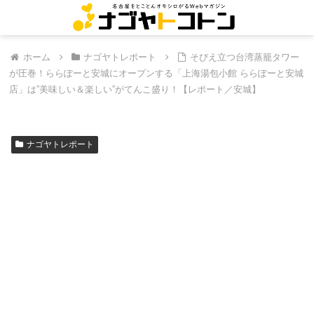
ホーム
ナゴヤトレポート
そびえ立つ台湾蒸籠タワー
が圧巻！ららぽーと安城にオープンする「上海湯包小館 ららぽーと安城
店」は”美味しい＆楽しい”がてんこ盛り！【レポート／安城】
ナゴヤトレポート