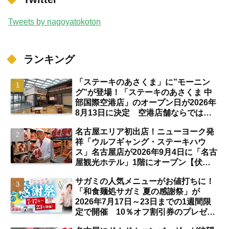
Tweets by nagoyatokoton
ランキング
「ステーキのあさくま」に”モーニン
グ”が登場！「ステーキのあさくま 中
部国際空港店」のオープン日が2026年
8月13日に決定 空港店舗ならではの
注目サービスは？【中部国際空港】
名古屋エリア初出店！ニューヨーク発
祥「ウルフギャング・ステーキハウ
ス」名古屋店が2026年9月4日に「名古
屋観光ホテル」1階にオープン【伏
見】
サガミの人気メニューがお値打ちに！
「和食麺処サガミ 夏の感謝祭」が
2026年7月17日～23日までの1週間限
定で開催 10％オフ割引券のプレゼン
トも【名古屋発】