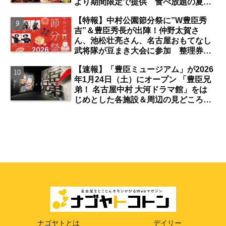
より期間限定で提供 食べ放題の夏ブ
ロンコビュッフェにも注目【名古屋
【特報】中村公園節分祭に”W豊臣秀
発】
吉”＆豊臣秀長が出陣！仲野太賀さ
ん、池松壮亮さん、名古屋おもてなし
武将隊が豆まき大会に参加 整理券を
ゲットするには？【中村公園】
【速報】「豊臣ミュージアム」が2026
年1月24日（土）にオープン 「豊臣兄
弟！ 名古屋中村 大河ドラマ館」をは
じめとした各施設＆周辺の見どころ
は？【まとめ／中村公園】
ナゴヤトとは
デイリー