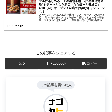
ブルに楽しめる『上海湯包小館』が“感動台湾体
験”をテーマとした新店「ららぽーと安城店」
4/18（金）オープン！全店でお得なキャンペーン
も！
スガキコシステムズ株式会社のプレスリリース（2025年3
月19日 15時00分）スガキヤが26年磨いてきた本格中華を
リーズナブルに楽しめる『上海湯包小館』が“感動台湾体
験”をテーマとした新店「ららぽーと安城店」4/18（金）オ
prtimes.jp
ープン！全店で...
この記事をシェアする
X
Facebook
コピー
この記事を書いた人