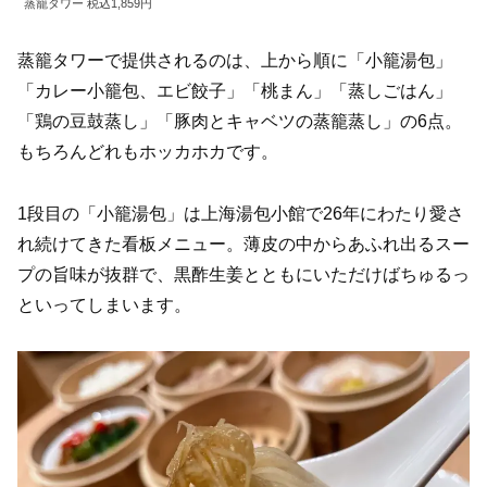
蒸籠タワー 税込1,859円
蒸籠タワーで提供されるのは、上から順に「小籠湯包」
「カレー小籠包、エビ餃子」「桃まん」「蒸しごはん」
「鶏の豆鼓蒸し」「豚肉とキャベツの蒸籠蒸し」の6点。
もちろんどれもホッカホカです。
1段目の「小籠湯包」は上海湯包小館で26年にわたり愛さ
れ続けてきた看板メニュー。薄皮の中からあふれ出るスー
プの旨味が抜群で、黒酢生姜とともにいただけばちゅるっ
といってしまいます。