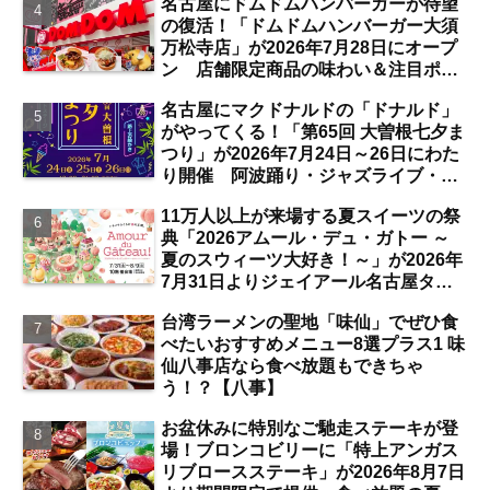
名古屋にドムドムハンバーガーが待望
の復活！「ドムドムハンバーガー大須
万松寺店」が2026年7月28日にオープ
ン 店舗限定商品の味わい＆注目ポイ
ントは？【レポート／大須観音・上前
名古屋にマクドナルドの「ドナルド」
津／独自取材】
がやってくる！「第65回 大曽根七夕ま
つり」が2026年7月24日～26日にわた
り開催 阿波踊り・ジャズライブ・道
路お絵かきと楽しい企画がいっぱいな
11万人以上が来場する夏スイーツの祭
夏祭りの見どころは？【まとめ／大曽
典「2026アムール・デュ・ガトー ～
根】
夏のスウィーツ大好き！～」が2026年
7月31日よりジェイアール名古屋タカ
シマヤにて開催 注目のスイーツは？
台湾ラーメンの聖地「味仙」でぜひ食
【名古屋駅】
べたいおすすめメニュー8選プラス1 味
仙八事店なら食べ放題もできちゃ
う！？【八事】
お盆休みに特別なご馳走ステーキが登
場！ブロンコビリーに「特上アンガス
リブロースステーキ」が2026年8月7日