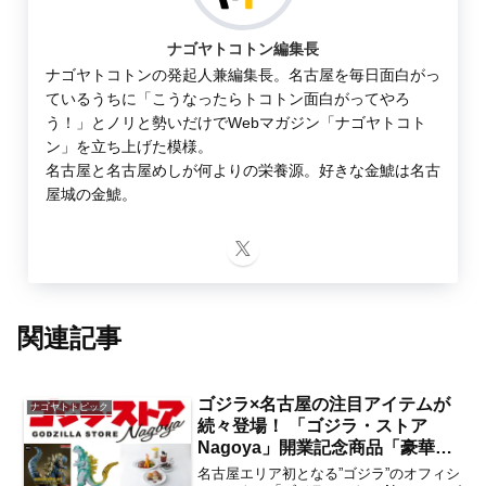
ナゴヤトコトン編集長
ナゴヤトコトンの発起人兼編集長。名古屋を毎日面白がっ
ているうちに「こうなったらトコトン面白がってやろ
う！」とノリと勢いだけでWebマガジン「ナゴヤトコト
ン」を立ち上げた模様。
名古屋と名古屋めしが何よりの栄養源。好きな金鯱は名古
屋城の金鯱。
関連記事
ゴジラ×名古屋の注目アイテムが
ナゴヤトトピック
続々登場！ 「ゴジラ・ストア
Nagoya」開業記念商品「豪華絢
爛Nagoya GOLD collection」の
名古屋エリア初となる”ゴジラ”のオフィシ