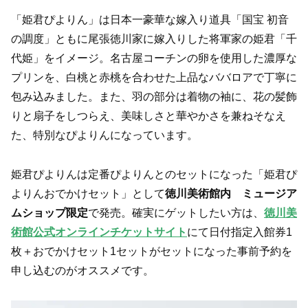
「姫君ぴよりん」は日本一豪華な嫁入り道具「国宝 初音
の調度」ともに尾張徳川家に嫁入りした将軍家の姫君「千
代姫」をイメージ。名古屋コーチンの卵を使用した濃厚な
プリンを、白桃と赤桃を合わせた上品なババロアで丁寧に
包み込みました。また、羽の部分は着物の袖に、花の髪飾
りと扇子をしつらえ、美味しさと華やかさを兼ねそなえ
た、特別なぴよりんになっています。
姫君ぴよりんは定番ぴよりんとのセットになった「姫君ぴ
よりんおでかけセット」として
徳川美術館内 ミュージア
ムショップ限定
で発売。確実にゲットしたい方は、
徳川美
術館公式オンラインチケットサイト
にて日付指定入館券1
枚＋おでかけセット1セットがセットになった事前予約を
申し込むのがオススメです。