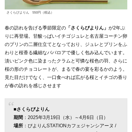
さくらぴよりん 550円（税込）
春の訪れを告げる季節限定の
「さくらぴよりん」
が2年ぶ
りに再登場。甘酸っぱいイチゴジュレと名古屋コーチン卵
のプリンの二層仕立てとなっており、ジュレとプリンをふ
わりと桜香る繊細なババロアで優しく包み込んでいます。
淡いピンク色に染まったクラムと可憐な桜色の羽、さらに
桜の形のチョコレートが、まるで春の宴を彩るかのよう。
見た目だけでなく、一口食べれば広がる桜とイチゴの香り
が春の訪れを感じさせます
■さくらぴよりん
期間
：2025年3月19日（水）～4月6日（日）
場所
：ぴよりんSTATIONカフェジャンシアーヌ /