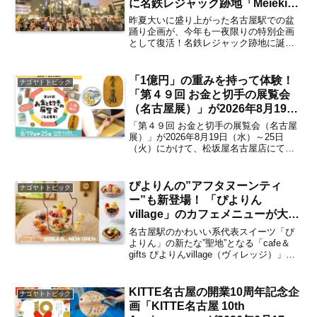
に名鉄レジャック跡地「Meieki
Parklet」にて開催【名古屋駅】
昨夏大いに盛り上がった名古屋駅での盆
踊り企画が、今年も一夜限りの特別企画
として復活！名鉄レジャック跡地に誕生
した都市型広場「Meieki Parklet」におい
て「一夜限りの盆踊り」が2026年7月10
日（金）の夕刻に開催されます。名古屋
「1億円」の重みを持って体験！
ナゴヤトトピック
駅...
「第４９回 お金と切手の展覧会
（名古屋展）」が2026年8月19日
～25日にかけて松坂屋名古屋店に
「第４９回 お金と切手の展覧会（名古屋
て開催 夏休みの自由研究にもピ
展）」が2026年8月19日（水）～25日
（火）にかけて、松坂屋名古屋店にて開
ッタリなイベントの見どころは？
催。国が行う「お金づくり」の技術や珍
【矢場町・栄】
しい貨幣、お札、切手などが展示される
他、すかし入りのはがきが作れる体験な
ぴよりんの”アフタヌーンティ
ナゴヤトトピック
ども行える、夏休...
ー”も新登場！ 「ぴよりん
village」のカフェメニューが大公
開 ぴよりんファン必見の注目の
名古屋駅のかわいい系代表スイーツ「ぴ
メニューは？【まとめ／名古屋
よりん」の新たな”聖地”となる「cafe＆
gifts ぴよりんvillage（ヴィレッジ）」が
駅】
2026年6月15日（月）にJR名古屋駅中央
コンコースにてオープン。「ぴよりん
village」の予定地では巨大...
KITTE名古屋の開業10周年記念企
ナゴヤトトピック
画「KITTE名古屋 10th