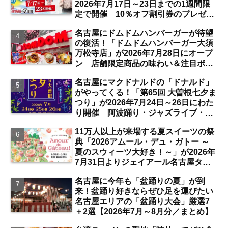
2026年7月17日～23日までの1週間限
定で開催 10％オフ割引券のプレゼン
トも【名古屋発】
名古屋にドムドムハンバーガーが待望
の復活！「ドムドムハンバーガー大須
万松寺店」が2026年7月28日にオープ
ン 店舗限定商品の味わい＆注目ポイ
ントは？【レポート／大須観音・上前
名古屋にマクドナルドの「ドナルド」
津／独自取材】
がやってくる！「第65回 大曽根七夕ま
つり」が2026年7月24日～26日にわた
り開催 阿波踊り・ジャズライブ・道
路お絵かきと楽しい企画がいっぱいな
11万人以上が来場する夏スイーツの祭
夏祭りの見どころは？【まとめ／大曽
典「2026アムール・デュ・ガトー ～
根】
夏のスウィーツ大好き！～」が2026年
7月31日よりジェイアール名古屋タカ
シマヤにて開催 注目のスイーツは？
名古屋に今年も「盆踊りの夏」が到
【名古屋駅】
来！盆踊り好きならぜひ足を運びたい
名古屋エリアの「盆踊り大会」厳選7
＋2選【2026年7月～8月分／まとめ】