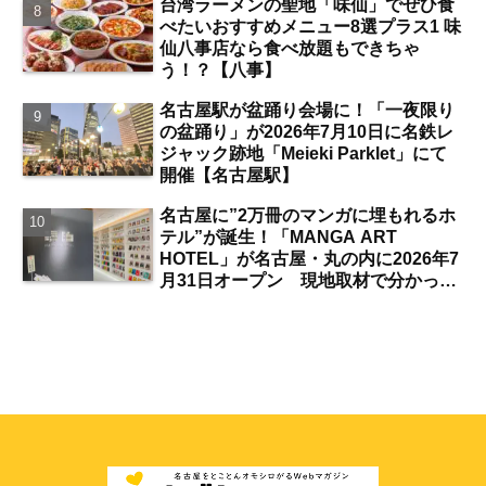
台湾ラーメンの聖地「味仙」でぜひ食
べたいおすすめメニュー8選プラス1 味
仙八事店なら食べ放題もできちゃ
う！？【八事】
名古屋駅が盆踊り会場に！「一夜限り
の盆踊り」が2026年7月10日に名鉄レ
ジャック跡地「Meieki Parklet」にて
開催【名古屋駅】
名古屋に”2万冊のマンガに埋もれるホ
テル”が誕生！「MANGA ART
HOTEL」が名古屋・丸の内に2026年7
月31日オープン 現地取材で分かった
新ホテルの注目ポイントは？【丸の内
／独自取材】