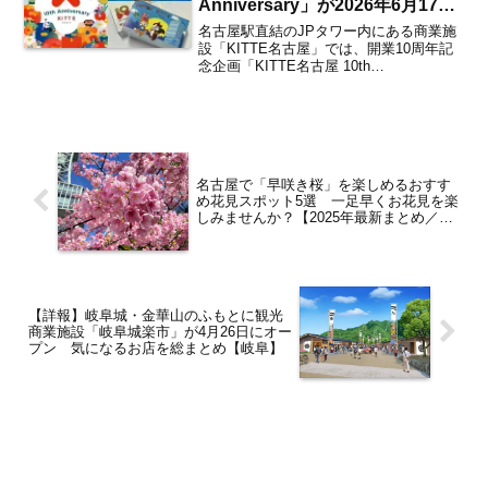
Anniversary」が2026年6月17日
よりスタート 名古屋港水族館や
名古屋駅直結のJPタワー内にある商業施
クッピーラムネとの限定コラボも
設「KITTE名古屋」では、開業10周年記
念企画「KITTE名古屋 10th
開催 注目企画は？【名古屋駅】
Anniversary」を2026年6月17日（水）よ
り開催。2016年6月17日の開業から数え
て今年でちょうど10周年とな...
名古屋で「早咲き桜」を楽しめるおすす
め花見スポット5選 一足早くお花見を楽
しみませんか？【2025年最新まとめ／3
月24日現在】
【詳報】岐阜城・金華山のふもとに観光
商業施設「岐阜城楽市」が4月26日にオー
プン 気になるお店を総まとめ【岐阜】