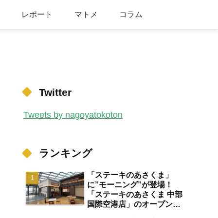
レポート
マトメ
コラム
Twitter
Tweets by nagoyatokoton
ランキング
「ステーキのあさくま」
に”モーニング”が登場！
「ステーキのあさくま 中部
国際空港店」のオープン日
が2026年8月13日に決定