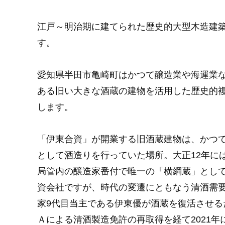
江戸～明治期に建てられた歴史的大型木造建
す。
愛知県半田市亀崎町はかつて醸造業や海運業
ある旧い大きな酒蔵の建物を活用した歴史的
します。
「伊東合資」が開業する旧酒蔵建物は、かつ
として酒造りを行っていた場所。大正12年に
局管内の醸造家番付で唯一の「横綱蔵」とし
資会社ですが、時代の変遷にともなう清酒需要
家9代目当主である伊東優が酒蔵を復活させ
Ａによる清酒製造免許の再取得を経て2021