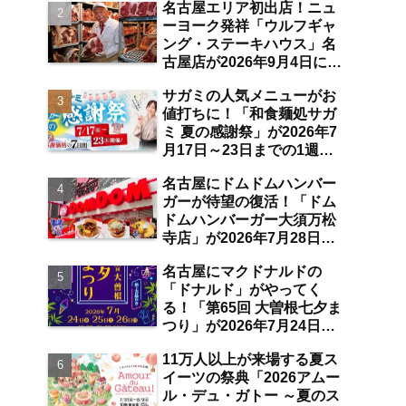
名古屋エリア初出店！ニュ
空港店舗ならではの注目サ
ーヨーク発祥「ウルフギャ
ービスは？【中部国際空
ング・ステーキハウス」名
港】
古屋店が2026年9月4日に
「名古屋観光ホテル」1階
サガミの人気メニューがお
にオープン【伏見】
値打ちに！「和食麺処サガ
ミ 夏の感謝祭」が2026年7
月17日～23日までの1週間
限定で開催 10％オフ割引
名古屋にドムドムハンバー
券のプレゼントも【名古屋
ガーが待望の復活！「ドム
発】
ドムハンバーガー大須万松
寺店」が2026年7月28日に
オープン 店舗限定商品の
名古屋にマクドナルドの
味わい＆注目ポイントは？
「ドナルド」がやってく
【レポート／大須観音・上
る！「第65回 大曽根七夕ま
前津／独自取材】
つり」が2026年7月24日～
26日にわたり開催 阿波踊
11万人以上が来場する夏ス
り・ジャズライブ・道路お
イーツの祭典「2026アムー
絵かきと楽しい企画がいっ
ル・デュ・ガトー ～夏のス
ぱいな夏祭りの見どころ