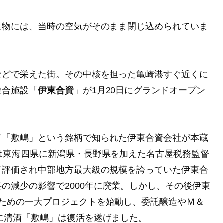
築物には、当時の空気がそのまま閉じ込められていま
などで栄えた街。その中核を担った亀崎港すぐ近くに
複合施設「
伊東合資
」が1月20日にグランドオープン
て「敷嶋」という銘柄で知られた伊東合資会社が本蔵
は東海四県に新潟県・長野県を加えた名古屋税務監督
て評価され中部地方最大級の規模を誇っていた伊東合
の減少の影響で2000年に廃業。しかし、その後伊東
るための一大プロジェクトを始動し、委託醸造やＭ＆
年に清酒「敷嶋」は復活を遂げました。