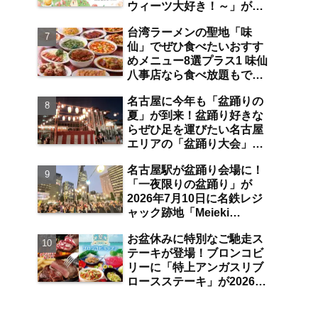
ウィーツ大好き！～」が
は？【まとめ／大曽根】
2026年7月31日よりジェイ
台湾ラーメンの聖地「味
アール名古屋タカシマヤに
仙」でぜひ食べたいおすす
て開催 注目のスイーツは？
めメニュー8選プラス1 味仙
【名古屋駅】
八事店なら食べ放題もでき
ちゃう！？【八事】
名古屋に今年も「盆踊りの
夏」が到来！盆踊り好きな
らぜひ足を運びたい名古屋
エリアの「盆踊り大会」厳
選7＋2選【2026年7月～8月
名古屋駅が盆踊り会場に！
分／まとめ】
「一夜限りの盆踊り」が
2026年7月10日に名鉄レジ
ャック跡地「Meieki
Parklet」にて開催【名古屋
お盆休みに特別なご馳走ス
駅】
テーキが登場！ブロンコビ
リーに「特上アンガスリブ
ロースステーキ」が2026年
8月7日より期間限定で提
供 食べ放題の夏ブロンコ