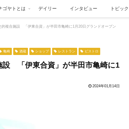
ナゴヤトとは
デイリー
インタビュー
トピック
歴史的複合施設 「伊東合資」が半田市亀崎に1月20日グランドオープン
亀崎
酒蔵
ショップ
レストラン
ビストロ
施設 「伊東合資」が半田市亀崎に1
2024年01月14日