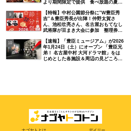
より期間限定で提供 食べ放題の夏ブ
ロンコビュッフェにも注目【名古屋
【特報】中村公園節分祭に”W豊臣秀
発】
吉”＆豊臣秀長が出陣！仲野太賀さ
ん、池松壮亮さん、名古屋おもてなし
武将隊が豆まき大会に参加 整理券を
ゲットするには？【中村公園】
【速報】「豊臣ミュージアム」が2026
年1月24日（土）にオープン 「豊臣兄
弟！ 名古屋中村 大河ドラマ館」をは
じめとした各施設＆周辺の見どころ
は？【まとめ／中村公園】
ナゴヤトとは
デイリー