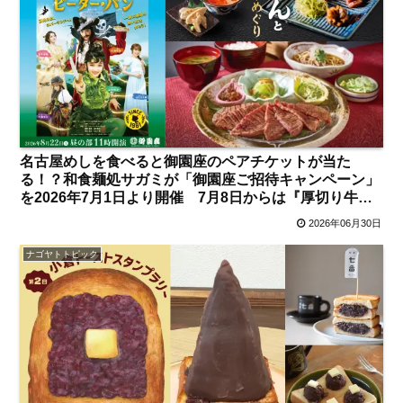
名古屋めしを食べると御園座のペアチケットが当た
る！？和食麺処サガミが「御園座ご招待キャンペーン」
を2026年7月1日より開催 7月8日からは『厚切り牛た
んと仙台味めぐりフェア』も【名古屋発】
2026年06月30日
ナゴヤトトピック