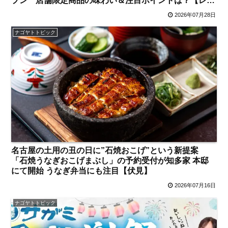
プン 店舗限定商品の味わい＆注目ポイントは？【レポ
ート／大須観音・上前津／独自取材】
2026年07月28日
ナゴヤトトピック
名古屋の土用の丑の日に”石焼おこげ”という新提案
「石焼うなぎおこげまぶし」の予約受付が知多家 本邸
にて開始 うなぎ弁当にも注目【伏見】
2026年07月16日
ナゴヤトトピック