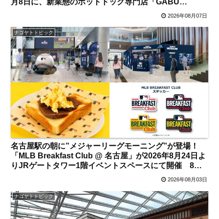
月8日に、新業態のホットドッグ専門店「GABU
DOGS」が8月11日にそれぞれオープン 注目の食べ歩き
2026年08月07日
メニューは？【大須観音・上前津】
ナゴヤトトピック
名古屋駅の朝に”メジャーリーグモーニング”が登場！
「MLB Breakfast Club @ 名古屋」が2026年8月24日よ
りJRゲートタワー1階イベントスペースにて開催 8月5
日からは「MLB MUSEUM」が先行スタート 注目のメ
2026年08月03日
ニュー＆見どころは？【名古屋駅】
ナゴヤトトピック