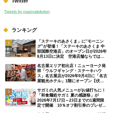
Twitter
Tweets by nagoyatokoton
ランキング
「ステーキのあさくま」に”モーニン
グ”が登場！「ステーキのあさくま 中
部国際空港店」のオープン日が2026年
8月13日に決定 空港店舗ならではの
注目サービスは？【中部国際空港】
名古屋エリア初出店！ニューヨーク発
祥「ウルフギャング・ステーキハウ
ス」名古屋店が2026年9月4日に「名古
屋観光ホテル」1階にオープン【伏
見】
サガミの人気メニューがお値打ちに！
「和食麺処サガミ 夏の感謝祭」が
2026年7月17日～23日までの1週間限
定で開催 10％オフ割引券のプレゼン
トも【名古屋発】