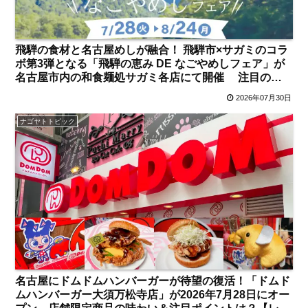
飛騨の食材と名古屋めしが融合！ 飛騨市×サガミのコラ
ボ第3弾となる「飛騨の恵み DE なごやめしフェア」が
名古屋市内の和食麺処サガミ各店にて開催 注目のコ
ラボメニューは？【名古屋発】
2026年07月30日
ナゴヤトトピック
名古屋にドムドムハンバーガーが待望の復活！「ドムド
ムハンバーガー大須万松寺店」が2026年7月28日にオー