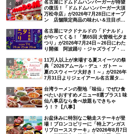
名古屋にドムドムハンバーガーが待望
の復活！「ドムドムハンバーガー大須
万松寺店」が2026年7月28日にオープ
ン 店舗限定商品の味わい＆注目ポイ
ントは？【レポート／大須観音・上前
名古屋にマクドナルドの「ドナルド」
津／独自取材】
がやってくる！「第65回 大曽根七夕ま
つり」が2026年7月24日～26日にわた
り開催 阿波踊り・ジャズライブ・道
路お絵かきと楽しい企画がいっぱいな
11万人以上が来場する夏スイーツの祭
夏祭りの見どころは？【まとめ／大曽
典「2026アムール・デュ・ガトー ～
根】
夏のスウィーツ大好き！～」が2026年
7月31日よりジェイアール名古屋タカ
シマヤにて開催 注目のスイーツは？
台湾ラーメンの聖地「味仙」でぜひ食
【名古屋駅】
べたいおすすめメニュー8選プラス1 味
仙八事店なら食べ放題もできちゃ
う！？【八事】
お盆休みに特別なご馳走ステーキが登
場！ブロンコビリーに「特上アンガス
リブロースステーキ」が2026年8月7日