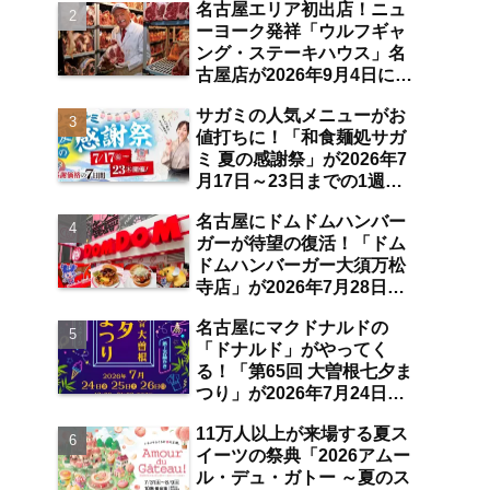
名古屋エリア初出店！ニュ
空港店舗ならではの注目サ
ーヨーク発祥「ウルフギャ
ービスは？【中部国際空
ング・ステーキハウス」名
港】
古屋店が2026年9月4日に
「名古屋観光ホテル」1階
サガミの人気メニューがお
にオープン【伏見】
値打ちに！「和食麺処サガ
ミ 夏の感謝祭」が2026年7
月17日～23日までの1週間
限定で開催 10％オフ割引
名古屋にドムドムハンバー
券のプレゼントも【名古屋
ガーが待望の復活！「ドム
発】
ドムハンバーガー大須万松
寺店」が2026年7月28日に
オープン 店舗限定商品の
名古屋にマクドナルドの
味わい＆注目ポイントは？
「ドナルド」がやってく
【レポート／大須観音・上
る！「第65回 大曽根七夕ま
前津／独自取材】
つり」が2026年7月24日～
26日にわたり開催 阿波踊
11万人以上が来場する夏ス
り・ジャズライブ・道路お
イーツの祭典「2026アムー
絵かきと楽しい企画がいっ
ル・デュ・ガトー ～夏のス
ぱいな夏祭りの見どころ