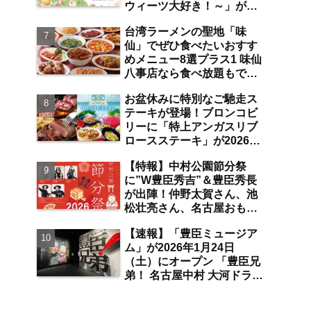
ウィーツ大好き！～」が
は？【まとめ／大曽根】
2026年7月31日よりジェイ
台湾ラーメンの聖地「味
アール名古屋タカシマヤに
仙」でぜひ食べたいおすす
て開催 注目のスイーツは？
めメニュー8選プラス1 味仙
【名古屋駅】
八事店なら食べ放題もでき
ちゃう！？【八事】
お盆休みに特別なご馳走ス
テーキが登場！ブロンコビ
リーに「特上アンガスリブ
ロースステーキ」が2026年
8月7日より期間限定で提
【特報】中村公園節分祭
供 食べ放題の夏ブロンコ
に”W豊臣秀吉”＆豊臣秀長
ビュッフェにも注目【名古
が出陣！仲野太賀さん、池
屋発】
松壮亮さん、名古屋おもて
なし武将隊が豆まき大会に
【速報】「豊臣ミュージア
参加 整理券をゲットする
ム」が2026年1月24日
には？【中村公園】
（土）にオープン 「豊臣兄
弟！ 名古屋中村 大河ドラマ
館」をはじめとした各施設
＆周辺の見どころは？【ま