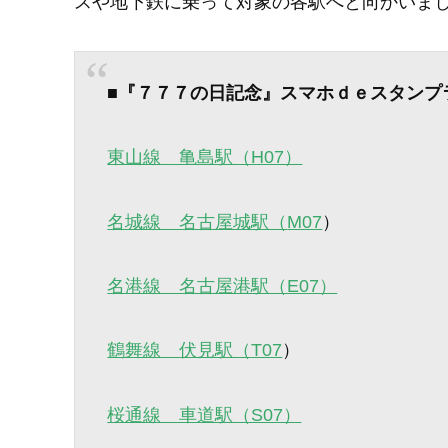
スや地下鉄に乗って対象の各駅へと向かいま
■
『７７７の日記念』スマホｄｅスタンプ
東山線 亀島駅（H07）
名城線 名古屋城駅（
M07
）
名港線 名古屋港駅（E07）
鶴舞線 伏見駅（
T07
）
桜通線 車道駅（S07）