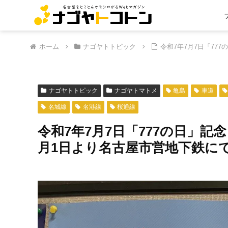
ホーム
ナゴヤトトピック
令和7年7月7日「77
ナゴヤトトピック
ナゴヤトマトメ
亀島
車道
名城線
名港線
桜通線
令和7年7月7日「777の日」記念
月1日より名古屋市営地下鉄に