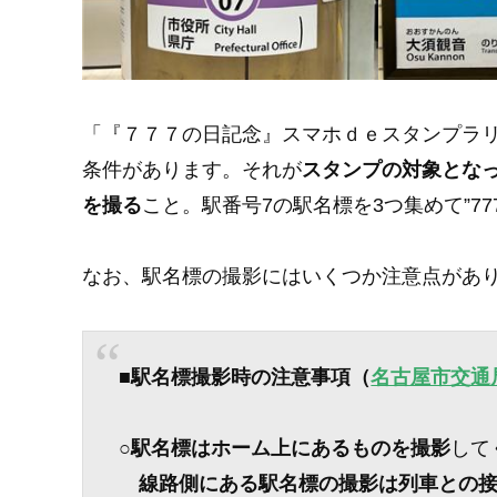
「『７７７の日記念』スマホｄｅスタンプラ
条件があります。それが
スタンプの対象となっ
を撮る
こと。駅番号7の駅名標を3つ集めて”7
なお、駅名標の撮影にはいくつか注意点があ
■
駅名標撮影時の注意事項（
名古屋市交通
○
駅名標はホーム上にあるものを撮影
して
線路側にある駅名標の撮影は列車との