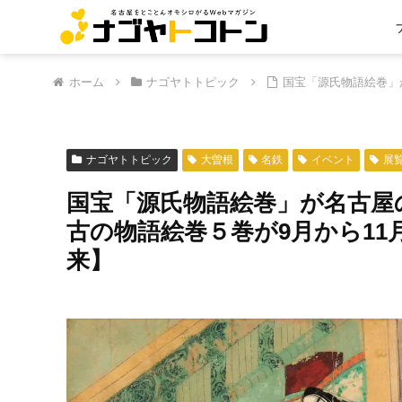
ホーム
ナゴヤトトピック
国宝「源氏物語絵巻」
ナゴヤトトピック
大曽根
名鉄
イベント
展
国宝「源氏物語絵巻」が名古屋
古の物語絵巻５巻が9月から1
来】