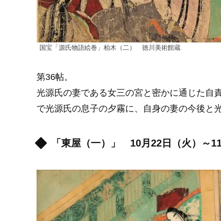
国宝「源氏物語絵巻」柏木（二） 徳川美術館蔵
第36帖。
光源氏の妻である女三の宮と密かに通じた自
で光源氏の息子の夕霧に、自身の妻の今後と
「東屋（一）」 10月22日（火）～1