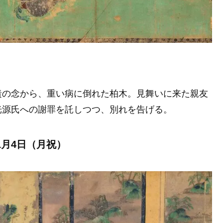
責の念から、重い病に倒れた柏木。見舞いに来た親友
光源氏への謝罪を託しつつ、別れを告げる。
1月4日（月祝）