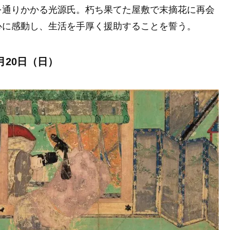
を通りかかる光源氏。朽ち果てた屋敷で末摘花に再会
心に感動し、生活を手厚く援助することを誓う。
月20日（日）