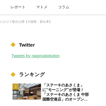
レポート
マトメ
コラム
月にかけて順次公開【大曽根・新出来】
Twitter
Tweets by nagoyatokoton
ランキング
「ステーキのあさくま」
に”モーニング”が登場！
「ステーキのあさくま 中部
国際空港店」のオープン日
が2026年8月13日に決定