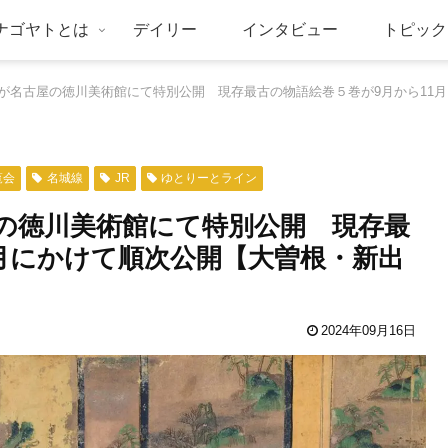
ナゴヤトとは
デイリー
インタビュー
トピック
が名古屋の徳川美術館にて特別公開 現存最古の物語絵巻５巻が9月から11
覧会
名城線
JR
ゆとりーとライン
の徳川美術館にて特別公開 現存最
1月にかけて順次公開【大曽根・新出
2024年09月16日