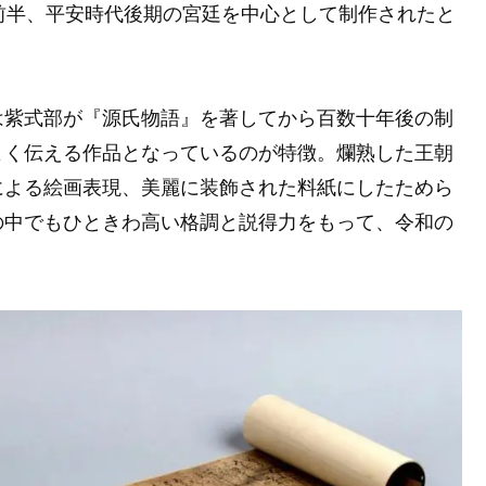
紀前半、平安時代後期の宮廷を中心として制作されたと
は紫式部が『源氏物語』を著してから百数十年後の制
よく伝える作品となっているのが特徴。爛熟した王朝
による絵画表現、美麗に装飾された料紙にしたためら
の中でもひときわ高い格調と説得力をもって、令和の