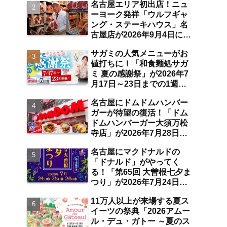
名古屋エリア初出店！ニュ
空港店舗ならではの注目サ
ーヨーク発祥「ウルフギャ
ービスは？【中部国際空
ング・ステーキハウス」名
港】
古屋店が2026年9月4日に
「名古屋観光ホテル」1階
サガミの人気メニューがお
にオープン【伏見】
値打ちに！「和食麺処サガ
ミ 夏の感謝祭」が2026年7
月17日～23日までの1週間
限定で開催 10％オフ割引
名古屋にドムドムハンバー
券のプレゼントも【名古屋
ガーが待望の復活！「ドム
発】
ドムハンバーガー大須万松
寺店」が2026年7月28日に
オープン 店舗限定商品の
名古屋にマクドナルドの
味わい＆注目ポイントは？
「ドナルド」がやってく
【レポート／大須観音・上
る！「第65回 大曽根七夕ま
前津／独自取材】
つり」が2026年7月24日～
26日にわたり開催 阿波踊
11万人以上が来場する夏ス
り・ジャズライブ・道路お
イーツの祭典「2026アムー
絵かきと楽しい企画がいっ
ル・デュ・ガトー ～夏のス
ぱいな夏祭りの見どころ