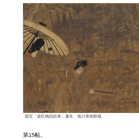
国宝「源氏物語絵巻」蓬生 徳川美術館蔵
第15帖。