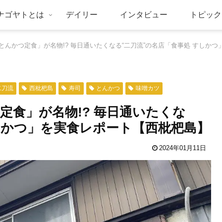
ナゴヤトとは
デイリー
インタビュー
トピック
とんかつ定食」が名物!? 毎日通いたくなる“二刀流”の名店「食事処 すしか
二刀流
西枇杷島
寿司
とんかつ
味噌カツ
定食」が名物!? 毎日通いたくな
しかつ」を実食レポート【西枇杷島】
2024年01月11日