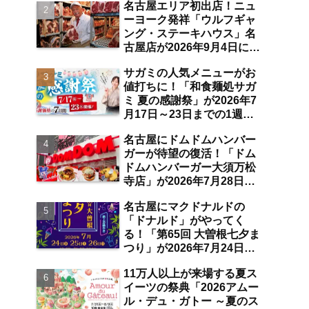
名古屋エリア初出店！ニュ
空港店舗ならではの注目サ
ーヨーク発祥「ウルフギャ
ービスは？【中部国際空
ング・ステーキハウス」名
港】
古屋店が2026年9月4日に
「名古屋観光ホテル」1階
サガミの人気メニューがお
にオープン【伏見】
値打ちに！「和食麺処サガ
ミ 夏の感謝祭」が2026年7
月17日～23日までの1週間
限定で開催 10％オフ割引
名古屋にドムドムハンバー
券のプレゼントも【名古屋
ガーが待望の復活！「ドム
発】
ドムハンバーガー大須万松
寺店」が2026年7月28日に
オープン 店舗限定商品の
名古屋にマクドナルドの
味わい＆注目ポイントは？
「ドナルド」がやってく
【レポート／大須観音・上
る！「第65回 大曽根七夕ま
前津／独自取材】
つり」が2026年7月24日～
26日にわたり開催 阿波踊
11万人以上が来場する夏ス
り・ジャズライブ・道路お
イーツの祭典「2026アムー
絵かきと楽しい企画がいっ
ル・デュ・ガトー ～夏のス
ぱいな夏祭りの見どころ