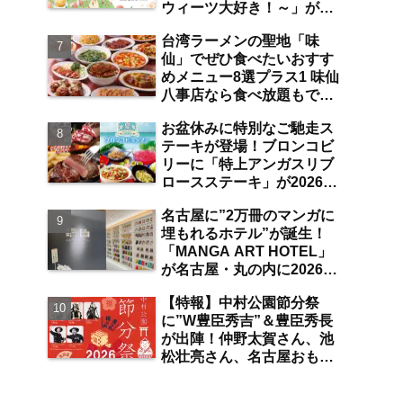
ウィーツ大好き！～」が
は？【まとめ／大曽根】
2026年7月31日よりジェイ
台湾ラーメンの聖地「味
アール名古屋タカシマヤに
仙」でぜひ食べたいおすす
て開催 注目のスイーツは？
めメニュー8選プラス1 味仙
【名古屋駅】
八事店なら食べ放題もでき
ちゃう！？【八事】
お盆休みに特別なご馳走ス
テーキが登場！ブロンコビ
リーに「特上アンガスリブ
ロースステーキ」が2026年
8月7日より期間限定で提
名古屋に”2万冊のマンガに
供 食べ放題の夏ブロンコ
埋もれるホテル”が誕生！
ビュッフェにも注目【名古
「MANGA ART HOTEL」
屋発】
が名古屋・丸の内に2026年
7月31日オープン 現地取
【特報】中村公園節分祭
材で分かった新ホテルの注
に”W豊臣秀吉”＆豊臣秀長
目ポイントは？【丸の内／
が出陣！仲野太賀さん、池
独自取材】
松壮亮さん、名古屋おもて
なし武将隊が豆まき大会に
参加 整理券をゲットする