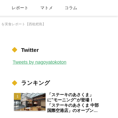
レポート
マトメ
コラム
つ」を実食レポート【西枇杷島】
Twitter
Tweets by nagoyatokoton
ランキング
「ステーキのあさくま」
に”モーニング”が登場！
「ステーキのあさくま 中部
国際空港店」のオープン日
が2026年8月13日に決定