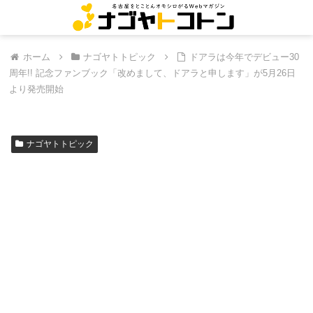
ホーム
ナゴヤトトピック
ドアラは今年でデビュー30
周年!! 記念ファンブック「改めまして、ドアラと申します」が5月26日
より発売開始
ナゴヤトトピック