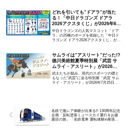
13日・14日と6月20日・21日の4日間は、
2週連続でブルガリア料理を満喫できる
「ブルガリア バラ祭り」が、6月27
どれを引いても”ドアラ”が当た
デイリーナゴヤト
日・...
る！「中日ドラゴンズ ドアラ
2026アクスタくじ」が2026年6月
24日から全国発売開始 どこで買
中日ドラゴンズの人気マスコット「ドア
える？【名古屋発】
ラ」の25種のポーズを収録した「中日ド
ラゴンズ ドアラ2026アクスタくじ」が
2026年6月24日（水）より東海地区・関
東地区・関西地区を中心とした全国の書
店などで発売開始。中日ドラゴンズの監
サムライは”アスリート”だった!?
ナゴヤトトピック
修により、い...
徳川美術館夏季特別展「武芸 サ
ムライ・アスリート」が2026年7
月25日より開催 尾張徳川家に伝
武士たちが励み、現代のスポーツの礎と
来する武士文化の見どころは？
もなった"武芸"に迫る特別展「武芸 サム
ライ・アスリート」が2026年7月25日か
【大曽根】
ら9月27日にかけて徳川美術館にて開催。
2026年アジア競技大会が開催される名古
屋にて、日々鍛錬を積み、心身を磨き、
技を競...
名鉄で激レア体験が出来る!! 130周年記念
企画「反転塗装ミュースカイ運行＆お披
露目の旅」「名鉄電車 運転体験in尾張旭
検車支区」を発表