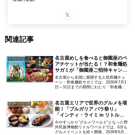
関連記事
名古屋めしを食べると御園座のペ
ナゴヤトトピック
アチケットが当たる！？和食麺処
サガミが「御園座ご招待キャンペ
ーン」を2026年7月1日より開
名古屋から全国に展開する人気和麺チェ
催 7月8日からは『厚切り牛たん
ーン・和食麺処サガミでは、2026年7月1
日～31日までの期間にわたり「和食麺処
と仙台味めぐりフェア』も【名古
サガミ 御園座ご招待キャンペーン」を愛
屋発】
知県・岐阜県・三重県のサガミ店舗にて
開催。2026年8月22日（土）に御園座
名古屋エリアで世界のグルメを堪
ナゴヤトトピック
（名古屋市...
能！「ブルガリア バラ祭り」
「インティ・ライミ in リトルワ
ールド」が野外民族博物館リトル
今やすっかり”グルメワールド”となった野
ワールドにて続々開催【犬山】
外民族博物館リトルワールドでは、6月も
グルメイベントを続々開催。2026年6月