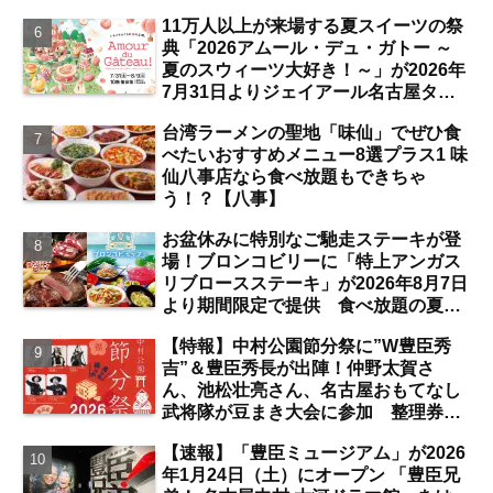
路お絵かきと楽しい企画がいっぱいな
11万人以上が来場する夏スイーツの祭
夏祭りの見どころは？【まとめ／大曽
典「2026アムール・デュ・ガトー ～
根】
夏のスウィーツ大好き！～」が2026年
7月31日よりジェイアール名古屋タカ
シマヤにて開催 注目のスイーツは？
台湾ラーメンの聖地「味仙」でぜひ食
【名古屋駅】
べたいおすすめメニュー8選プラス1 味
仙八事店なら食べ放題もできちゃ
う！？【八事】
お盆休みに特別なご馳走ステーキが登
場！ブロンコビリーに「特上アンガス
リブロースステーキ」が2026年8月7日
より期間限定で提供 食べ放題の夏ブ
ロンコビュッフェにも注目【名古屋
【特報】中村公園節分祭に”W豊臣秀
発】
吉”＆豊臣秀長が出陣！仲野太賀さ
ん、池松壮亮さん、名古屋おもてなし
武将隊が豆まき大会に参加 整理券を
ゲットするには？【中村公園】
【速報】「豊臣ミュージアム」が2026
年1月24日（土）にオープン 「豊臣兄