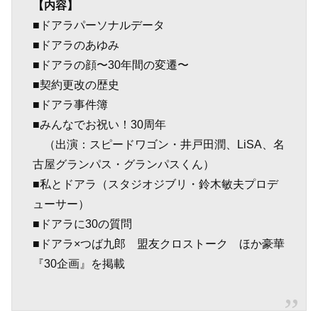
【内容】
■ドアラパーソナルデータ
■ドアラのあゆみ
■ドアラの顔〜30年間の変遷〜
■契約更改の歴史
■ドアラ事件簿
■みんなでお祝い！30周年
（出演：スピードワゴン・井戸田潤、LiSA、名
古屋グランパス・グランパスくん）
■私とドアラ（スタジオジブリ・鈴木敏夫プロデ
ューサー）
■ドアラに30の質問
■ドアラ×つば九郎 盟友クロストーク ほか豪華
『30企画』を掲載