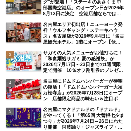
グ”が登場！「ステーキのあさくま 中
部国際空港店」のオープン日が2026年
8月13日に決定 空港店舗ならではの
注目サービスは？【中部国際空港】
名古屋エリア初出店！ニューヨーク発
祥「ウルフギャング・ステーキハウ
ス」名古屋店が2026年9月4日に「名古
屋観光ホテル」1階にオープン【伏
見】
サガミの人気メニューがお値打ちに！
「和食麺処サガミ 夏の感謝祭」が
2026年7月17日～23日までの1週間限
定で開催 10％オフ割引券のプレゼン
トも【名古屋発】
名古屋にドムドムハンバーガーが待望
の復活！「ドムドムハンバーガー大須
万松寺店」が2026年7月28日にオープ
ン 店舗限定商品の味わい＆注目ポイ
ントは？【レポート／大須観音・上前
名古屋にマクドナルドの「ドナルド」
津／独自取材】
がやってくる！「第65回 大曽根七夕ま
つり」が2026年7月24日～26日にわた
り開催 阿波踊り・ジャズライブ・道