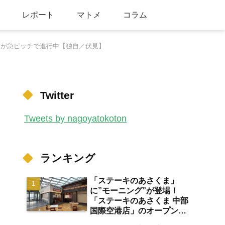
レポート
マトメ
コラム
備が急ピッチで進行中【独自／伏見】
Twitter
Tweets by nagoyatokoton
ランキング
「ステーキのあさくま」
に”モーニング”が登場！
「ステーキのあさくま 中部
国際空港店」のオープン日
が2026年8月13日に決定