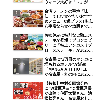
ウィーツ大好き！～」が
は？【まとめ／大曽根】
2026年7月31日よりジェイ
台湾ラーメンの聖地「味
アール名古屋タカシマヤに
仙」でぜひ食べたいおすす
て開催 注目のスイーツは？
めメニュー8選プラス1 味仙
【名古屋駅】
八事店なら食べ放題もでき
ちゃう！？【八事】
お盆休みに特別なご馳走ス
テーキが登場！ブロンコビ
リーに「特上アンガスリブ
ロースステーキ」が2026年
8月7日より期間限定で提
名古屋に”2万冊のマンガに
供 食べ放題の夏ブロンコ
埋もれるホテル”が誕生！
ビュッフェにも注目【名古
「MANGA ART HOTEL」
屋発】
が名古屋・丸の内に2026年
7月31日オープン 現地取
【特報】中村公園節分祭
材で分かった新ホテルの注
に”W豊臣秀吉”＆豊臣秀長
目ポイントは？【丸の内／
が出陣！仲野太賀さん、池
独自取材】
松壮亮さん、名古屋おもて
なし武将隊が豆まき大会に
参加 整理券をゲットする