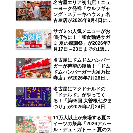
名古屋エリア初出店！ニュ
空港店舗ならではの注目サ
ーヨーク発祥「ウルフギャ
ービスは？【中部国際空
ング・ステーキハウス」名
港】
古屋店が2026年9月4日に
「名古屋観光ホテル」1階
サガミの人気メニューがお
にオープン【伏見】
値打ちに！「和食麺処サガ
ミ 夏の感謝祭」が2026年7
月17日～23日までの1週間
限定で開催 10％オフ割引
名古屋にドムドムハンバー
券のプレゼントも【名古屋
ガーが待望の復活！「ドム
発】
ドムハンバーガー大須万松
寺店」が2026年7月28日に
オープン 店舗限定商品の
名古屋にマクドナルドの
味わい＆注目ポイントは？
「ドナルド」がやってく
【レポート／大須観音・上
る！「第65回 大曽根七夕ま
前津／独自取材】
つり」が2026年7月24日～
26日にわたり開催 阿波踊
11万人以上が来場する夏ス
り・ジャズライブ・道路お
イーツの祭典「2026アムー
絵かきと楽しい企画がいっ
ル・デュ・ガトー ～夏のス
ぱいな夏祭りの見どころ