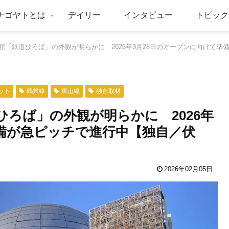
ナゴヤトとは
デイリー
インタビュー
トピック
館「鉄道ひろば」の外観が明らかに 2026年3月28日のオープンに向けて準
ット
鶴舞線
東山線
独自取材
ろば」の外観が明らかに 2026年
準備が急ピッチで進行中【独自／伏
2026年02月05日