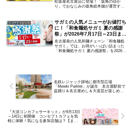
商品は？【矢場町・栄】
松坂屋名古屋店に登場！「坂角のゆか
り」でおなじみの坂角総本舖が運営する
海老グルメのテイクアウト専門店
「BANKAKU KITCHEN（バンカク キッ
チン）」の2店舗目となる常設店が、2026
サガミの人気メニューがお値打ち
ナゴヤトトピック
年6月10日（...
に！「和食麺処サガミ 夏の感謝
祭」が2026年7月17日～23日まで
の1週間限定で開催 10％オフ割
名古屋発の人気和麺チェーン「和食麺処
引券のプレゼントも【名古屋発】
サガミ」では、お得がいっぱい詰まった
「和食麺処サガミ 夏の感謝祭」を2026年
７月17日（金）～23日（木）までの1週間
限定で開催。 各エリア限定で人気メニュ
ーがお得に楽しめる「夏の感謝メニュ
ー」が登場す...
名鉄レジャック跡地に都市型広場
「Meieki Parklet」が誕生 名古屋駅前で
盆踊り＆名古屋めし＆大道芸が楽しめる
「Meieki Parklet Festival」が8月29日～
31日に開催【名古屋駅】
『大須コンカフェサーキット』が9月13日
～14日に初開催 コンセプトカフェを気
軽に体験！気になる参加店舗は？【まと
め／大須観音・上前津】