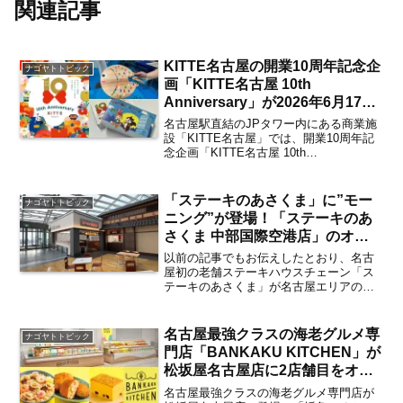
関連記事
KITTE名古屋の開業10周年記念企
ナゴヤトトピック
画「KITTE名古屋 10th
Anniversary」が2026年6月17日
よりスタート 名古屋港水族館や
名古屋駅直結のJPタワー内にある商業施
クッピーラムネとの限定コラボも
設「KITTE名古屋」では、開業10周年記
念企画「KITTE名古屋 10th
開催 注目企画は？【名古屋駅】
Anniversary」を2026年6月17日（水）よ
り開催。2016年6月17日の開業から数え
て今年でちょうど10周年とな...
「ステーキのあさくま」に”モー
ナゴヤトトピック
ニング”が登場！「ステーキのあ
さくま 中部国際空港店」のオー
プン日が2026年8月13日に決定
以前の記事でもお伝えしたとおり、名古
空港店舗ならではの注目サービス
屋初の老舗ステーキハウスチェーン「ス
テーキのあさくま」が名古屋エリアの空
は？【中部国際空港】
の玄関口である中部国際空港セントレア
に新店をオープン。「ステーキのあさく
ま 中部国際空港店」のグランドオープン
名古屋最強クラスの海老グルメ専
ナゴヤトトピック
日が2026年8月13...
門店「BANKAKU KITCHEN」が
松坂屋名古屋店に2店舗目をオー
プン！海老のプロが作る注目の新
名古屋最強クラスの海老グルメ専門店が