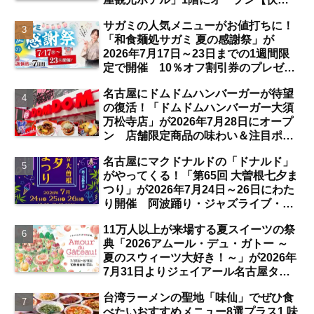
見】
サガミの人気メニューがお値打ちに！
「和食麺処サガミ 夏の感謝祭」が
2026年7月17日～23日までの1週間限
定で開催 10％オフ割引券のプレゼン
トも【名古屋発】
名古屋にドムドムハンバーガーが待望
の復活！「ドムドムハンバーガー大須
万松寺店」が2026年7月28日にオープ
ン 店舗限定商品の味わい＆注目ポイ
ントは？【レポート／大須観音・上前
名古屋にマクドナルドの「ドナルド」
津／独自取材】
がやってくる！「第65回 大曽根七夕ま
つり」が2026年7月24日～26日にわた
り開催 阿波踊り・ジャズライブ・道
路お絵かきと楽しい企画がいっぱいな
11万人以上が来場する夏スイーツの祭
夏祭りの見どころは？【まとめ／大曽
典「2026アムール・デュ・ガトー ～
根】
夏のスウィーツ大好き！～」が2026年
7月31日よりジェイアール名古屋タカ
シマヤにて開催 注目のスイーツは？
台湾ラーメンの聖地「味仙」でぜひ食
【名古屋駅】
べたいおすすめメニュー8選プラス1 味