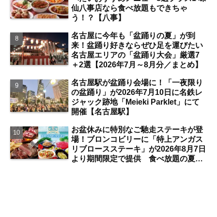
仙八事店なら食べ放題もできちゃ
う！？【八事】
名古屋に今年も「盆踊りの夏」が到
来！盆踊り好きならぜひ足を運びたい
名古屋エリアの「盆踊り大会」厳選7
＋2選【2026年7月～8月分／まとめ】
名古屋駅が盆踊り会場に！「一夜限り
の盆踊り」が2026年7月10日に名鉄レ
ジャック跡地「Meieki Parklet」にて
開催【名古屋駅】
お盆休みに特別なご馳走ステーキが登
場！ブロンコビリーに「特上アンガス
リブロースステーキ」が2026年8月7日
より期間限定で提供 食べ放題の夏ブ
ロンコビュッフェにも注目【名古屋
発】