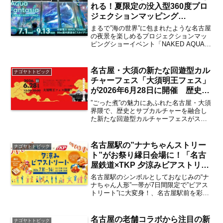
れる！夏限定の没入型360度プロ
ジェクションマッピング
『NAKED AQUA FANTASIA』
まるで”海の世界”に包まれたような名古屋
が2026年7月1日より中部電力
の夜景を楽しめるプロジェクションマッ
ピングショーイベント「NAKED AQUA
MIRAI TOWERにて開催【栄・久
FANTASIA」が、2026年7月1日（水）～9
屋大通】
月13日（日）にわたり中部電力 MIRAI
TOWERの地上90m屋内...
名古屋・大須の新たな回遊型カル
ナゴヤトトピック
チャーフェス「大須明王フェス」
が2026年6月28日に開催 歴史と
サブカルチャーが融合するオール
”ごった煮”の魅力にあふれた名古屋・大須
ジャンルのフェス！
界隈で、歴史とサブカルチャーを融合し
た新たな回遊型カルチャーフェスがスタ
ート。「大須明王フェス」が大須商店街
の一角を占める「赤門通商店街」にて
2026年6月28日（土）に開催されます。
名古屋駅の”ナナちゃんストリー
ナゴヤトトピック
この記事では、ア...
ト”がお祭り縁日会場に！「名古
屋鉄道×TKP 夕涼みビアストリー
ト」が2026年7月8日（水）から7
名古屋駅のシンボルとしておなじみの“ナ
月14日（火）まで開催【名古屋
ナちゃん人形”一帯が7日間限定で”ビアス
トリート”に大変身！、名古屋駅前を彩る
駅】
夏のイベント「名古屋鉄道×TKP 夕涼み
ビアストリート」が、2026年7月8日
（水）から7月14日（火）まで名古屋駅前
名古屋の老舗コラボから注目の新
ナゴヤトトピック