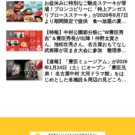
お盆休みに特別なご馳走ステーキが登
場！ブロンコビリーに「特上アンガス
リブロースステーキ」が2026年8月7日
より期間限定で提供 食べ放題の夏ブ
ロンコビュッフェにも注目【名古屋
【特報】中村公園節分祭に”W豊臣秀
発】
吉”＆豊臣秀長が出陣！仲野太賀さ
ん、池松壮亮さん、名古屋おもてなし
武将隊が豆まき大会に参加 整理券を
ゲットするには？【中村公園】
【速報】「豊臣ミュージアム」が2026
年1月24日（土）にオープン 「豊臣兄
弟！ 名古屋中村 大河ドラマ館」をは
じめとした各施設＆周辺の見どころ
は？【まとめ／中村公園】