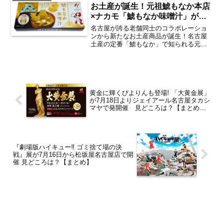
「ナナ...
お土産が誕生！元祖鯱もなか本店
×ナカモ「鯱もなか味噌汁」が
2026年7月5日より発売開始 ど
名古屋が誇る老舗同士のコラボレーショ
こで買える？【名古屋発】
ンから新たなお土産商品が誕生！名古屋
土産の定番「鯱もなか」で知られる元祖
鯱もなか本店と、「つけてみそかけてみ
そ」でおなじみのナカモ株式会社の2社の
コラボによる新商品「鯱もなか味噌汁」
が2026年7月5日（...
黄金に輝くぴよりんも登場! 「大黄金展」
が7月18日よりジェイアール名古屋タカシ
マヤで発開催 見どころは？【まとめ／
名古屋駅】
『劇場版ハイキュー‼ ゴミ捨て場の決
戦』展が7月16日から松坂屋名古屋店で開
催 見どころは？【まとめ】