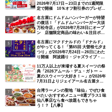
2026年7月17日～23日までの1週間限
定で開催 10％オフ割引券のプレゼン
トも【名古屋発】
名古屋にドムドムハンバーガーが待望
の復活！「ドムドムハンバーガー大須
万松寺店」が2026年7月28日にオープ
ン 店舗限定商品の味わい＆注目ポイ
ントは？【レポート／大須観音・上前
名古屋にマクドナルドの「ドナルド」
津／独自取材】
がやってくる！「第65回 大曽根七夕ま
つり」が2026年7月24日～26日にわた
り開催 阿波踊り・ジャズライブ・道
路お絵かきと楽しい企画がいっぱいな
11万人以上が来場する夏スイーツの祭
夏祭りの見どころは？【まとめ／大曽
典「2026アムール・デュ・ガトー ～
根】
夏のスウィーツ大好き！～」が2026年
7月31日よりジェイアール名古屋タカ
シマヤにて開催 注目のスイーツは？
台湾ラーメンの聖地「味仙」でぜひ食
【名古屋駅】
べたいおすすめメニュー8選プラス1 味
仙八事店なら食べ放題もできちゃ
う！？【八事】