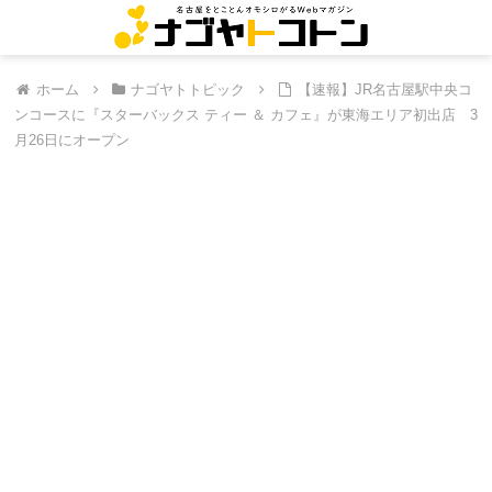
ホーム
ナゴヤトトピック
【速報】JR名古屋駅中央コ
ンコースに『スターバックス ティー ＆ カフェ』が東海エリア初出店 3
月26日にオープン