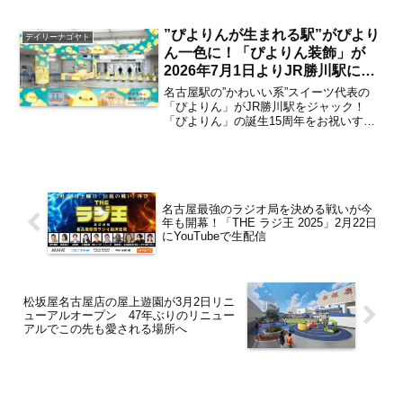
（水）～28日（火）の1週間限定で、タカ
シマヤゲートタワーモール ４Fイベント
スペースにて開催されます。名古...
”ぴよりんが生まれる駅”がぴより
デイリーナゴヤト
ん一色に！「ぴよりん装飾」が
2026年7月1日よりJR勝川駅にて
1年間限定で登場【勝川駅】
名古屋駅の”かわいい系”スイーツ代表の
「ぴよりん」がJR勝川駅をジャック！
「ぴよりん」の誕生15周年をお祝いする
企画として、”ぴよりんが生まれる駅”であ
るJR中央線・勝川駅がぴよりん一色に染
まる「ぴよりん装飾」が2026年7月1日～
2027...
名古屋最強のラジオ局を決める戦いが今
年も開幕！「THE ラジ王 2025」2月22日
にYouTubeで生配信
松坂屋名古屋店の屋上遊園が3月2日リニ
ューアルオープン 47年ぶりのリニュー
アルでこの先も愛される場所へ