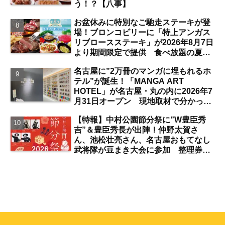
う！？【八事】
お盆休みに特別なご馳走ステーキが登
場！ブロンコビリーに「特上アンガス
リブロースステーキ」が2026年8月7日
より期間限定で提供 食べ放題の夏ブ
ロンコビュッフェにも注目【名古屋
名古屋に”2万冊のマンガに埋もれるホ
発】
テル”が誕生！「MANGA ART
HOTEL」が名古屋・丸の内に2026年7
月31日オープン 現地取材で分かった
新ホテルの注目ポイントは？【丸の内
【特報】中村公園節分祭に”W豊臣秀
／独自取材】
吉”＆豊臣秀長が出陣！仲野太賀さ
ん、池松壮亮さん、名古屋おもてなし
武将隊が豆まき大会に参加 整理券を
ゲットするには？【中村公園】