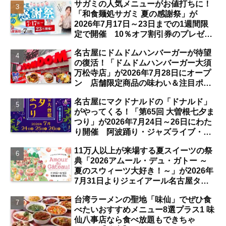
サガミの人気メニューがお値打ちに！
「和食麺処サガミ 夏の感謝祭」が
2026年7月17日～23日までの1週間限
定で開催 10％オフ割引券のプレゼン
トも【名古屋発】
名古屋にドムドムハンバーガーが待望
の復活！「ドムドムハンバーガー大須
万松寺店」が2026年7月28日にオープ
ン 店舗限定商品の味わい＆注目ポイ
ントは？【レポート／大須観音・上前
名古屋にマクドナルドの「ドナルド」
津／独自取材】
がやってくる！「第65回 大曽根七夕ま
つり」が2026年7月24日～26日にわた
り開催 阿波踊り・ジャズライブ・道
路お絵かきと楽しい企画がいっぱいな
11万人以上が来場する夏スイーツの祭
夏祭りの見どころは？【まとめ／大曽
典「2026アムール・デュ・ガトー ～
根】
夏のスウィーツ大好き！～」が2026年
7月31日よりジェイアール名古屋タカ
シマヤにて開催 注目のスイーツは？
台湾ラーメンの聖地「味仙」でぜひ食
【名古屋駅】
べたいおすすめメニュー8選プラス1 味
仙八事店なら食べ放題もできちゃ