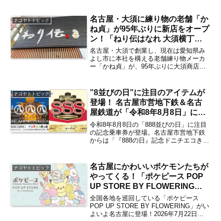
名古屋・大須に練り物の老舗「か
ナゴヤトトピック
ね貞」が95年ぶりに新店をオープ
ン！「ねり伝はなれ 大須横丁
店」が2026年8月8日に、新業態
名古屋・大須で創業し、現在は愛知県み
のホットドッグ専門店「GABU
よし市に本社を構える老舗練り物メーカ
ー「かね貞」が、95年ぶりに大須商店街
DOGS」が8月11日にそれぞれオ
に新店を出店。練り物専門店「ねり伝は
ープン 注目の食べ歩きメニュー
なれ 大須横丁店」が2026年8月8日（土）
は？【大須観音・上前津】
に、新業態のホットドッグ専門店
”8並びの日”に注目のアイテムが
ナゴヤトトピック
「GABU DOGS...
登場！ 名古屋市営地下鉄＆名古
屋鉄道が「令和8年8月8日」に合
わせた記念乗車券＆グッズを発売
令和8年8月8日の「888並びの日」に注目
発売時期＆購入方法は？【名古屋
の記念乗車券が登場。名古屋市営地下鉄
からは「『888の日』記念ドニチエコきっ
発】
ぷ」が、名古屋鉄道からは「『８・８・
８』記念乗車券」がそれぞれ数量限定で
発売されます。さらに名鉄からは「８・
名古屋にかわいいポケモンたちが
ナゴヤトトピック
８・８」記念グ...
やってくる！「ポケピース POP
UP STORE BY FLOWERING」
が2026年7月22日～28日までタカ
全国各地を巡回している「ポケピース
シマヤゲートタワーモールに登場
POP UP STORE BY FLOWERING」がい
よいよ名古屋に登場！2026年7月22日
【名古屋駅】