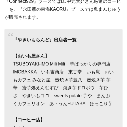
『Connect929』ブースではDJ中元大介さん厳選のコーヒ
ーを、『永田薫の東海KAORU』ブースでは鬼まんじゅう
が販売されます。
『やきいもらんど』出店者一覧
【おいも屋さん】
TSUBOYAKI-IMO Mili Mili 芋ばっかりの専門店
IMOBAKKA いも吉商店 東甘堂 いも庵 おい
もカフェ みなと屋 壺焼き芋豊八 壺焼き芋 芋
華 蜜芋処えんむすび 焼き芋ドロボウ 芋ひ
さ やきいもコロ sweets potato 芋や まんぷ
くカフェリオン あ・うんFUTABA ほっこり芋
【コーヒー店】