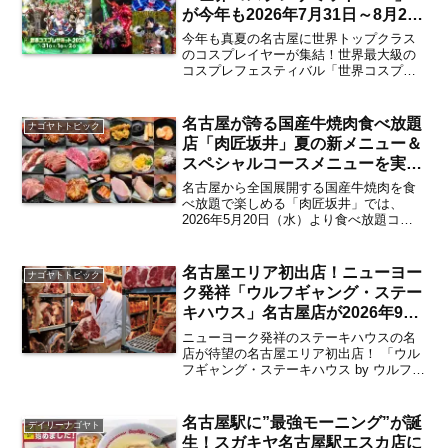
が今年も2026年7月31日～8月2日
まで開催 注目企画が続々発表！
今年も真夏の名古屋に世界トップクラス
【まとめ／栄・矢場町・大須他】
のコスプレイヤーが集結！世界最大級の
コスプレフェスティバル「世界コスプレ
サミット2026」が今年も2026年7月31日
（金）〜8月2日（日） にわたり、栄・矢
場町・大須界隈を中心とした名古屋市内
名古屋が誇る国産牛焼肉食べ放題
ナゴヤトトピック
各所にて開...
店「肉匠坂井」夏の新メニュー＆
スペシャルコースメニューを実食
レポート 特製八丁味噌だれとカ
名古屋から全国展開する国産牛焼肉を食
ルビの相性は？【レポート／名古
べ放題で楽しめる「肉匠坂井」では、
2026年5月20日（水）より食べ放題コー
屋発】
スを刷新。夏の新メニューとして17品が
新たに登場するほか、新たなメインコー
スとして贅沢なおいしさをトコトン堪能
名古屋エリア初出店！ニューヨー
ナゴヤトトピック
できる「肉匠坂井ス...
ク発祥「ウルフギャング・ステー
キハウス」名古屋店が2026年9月
4日に「名古屋観光ホテル」1階に
ニューヨーク発祥のステーキハウスの名
オープン【伏見】
店が待望の名古屋エリア初出店！ 「ウル
フギャング・ステーキハウス by ウルフギ
ャング・ズウィナー」名古屋店が2026年9
月4日に名古屋・伏見の名古屋観光ホテル
1階にてオープンすることが発表されまし
名古屋駅に”最強モーニング”が誕
デイリーナゴヤト
た、数...
生！スガキヤ名古屋駅エスカ店に