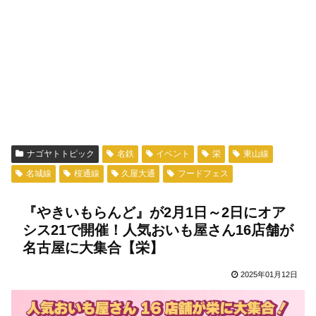
ナゴヤトトピック
名鉄
イベント
栄
東山線
名城線
桜通線
久屋大通
フードフェス
『やきいもらんど』が2月1日～2日にオア
シス21で開催！人気おいも屋さん16店舗が
名古屋に大集合【栄】
2025年01月12日