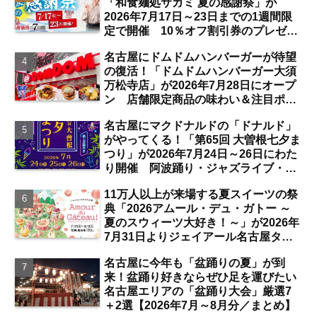
「和食麺処サガミ 夏の感謝祭」が
2026年7月17日～23日までの1週間限
定で開催 10％オフ割引券のプレゼン
トも【名古屋発】
名古屋にドムドムハンバーガーが待望
の復活！「ドムドムハンバーガー大須
万松寺店」が2026年7月28日にオープ
ン 店舗限定商品の味わい＆注目ポイ
ントは？【レポート／大須観音・上前
名古屋にマクドナルドの「ドナルド」
津／独自取材】
がやってくる！「第65回 大曽根七夕ま
つり」が2026年7月24日～26日にわた
り開催 阿波踊り・ジャズライブ・道
路お絵かきと楽しい企画がいっぱいな
11万人以上が来場する夏スイーツの祭
夏祭りの見どころは？【まとめ／大曽
典「2026アムール・デュ・ガトー ～
根】
夏のスウィーツ大好き！～」が2026年
7月31日よりジェイアール名古屋タカ
シマヤにて開催 注目のスイーツは？
名古屋に今年も「盆踊りの夏」が到
【名古屋駅】
来！盆踊り好きならぜひ足を運びたい
名古屋エリアの「盆踊り大会」厳選7
＋2選【2026年7月～8月分／まとめ】