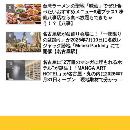
台湾ラーメンの聖地「味仙」でぜひ食
べたいおすすめメニュー8選プラス1 味
仙八事店なら食べ放題もできちゃ
う！？【八事】
名古屋駅が盆踊り会場に！「一夜限り
の盆踊り」が2026年7月10日に名鉄レ
ジャック跡地「Meieki Parklet」にて
開催【名古屋駅】
名古屋に”2万冊のマンガに埋もれるホ
テル”が誕生！「MANGA ART
HOTEL」が名古屋・丸の内に2026年7
月31日オープン 現地取材で分かった
新ホテルの注目ポイントは？【丸の内
／独自取材】