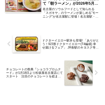
て「朝ラーメン」が2026年5月21
日よりスタート お得な「朝ラー
名古屋のソウルフードとして知られる
メンセット」も登場！【レポート
「スガキヤ」のラーメンが楽しめる”モー
ニング”が名古屋駅に登場！名古屋駅・エ
／独自取材／名古屋駅】
スカ地下街にあるスガキヤ名古屋駅エス
カ店限定の「朝ラーメン」が、2026年5月
21日よりスタートしました。同店限定の
朝ラーメンでは...
ドクターイエロー駅弁も登場! 「ありがと
う！923形ドクターイエロー(T4編成) 幸
せ届けるフェア」 JR各駅のキヨスク等で
1月14日より開催
チョコレートの祭典『ショコラプロムナ
ード』が1月18日より松坂屋名古屋店にて
スタート 注目のチョコレートを総まと
め！【栄・矢場町】