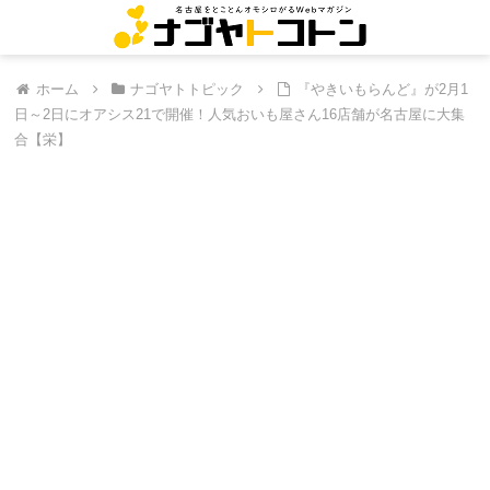
ホーム
ナゴヤトトピック
『やきいもらんど』が2月1
日～2日にオアシス21で開催！人気おいも屋さん16店舗が名古屋に大集
合【栄】