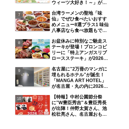
ウィーツ大好き！～」が
は？【まとめ／大曽根】
2026年7月31日よりジェイ
台湾ラーメンの聖地「味
アール名古屋タカシマヤに
仙」でぜひ食べたいおすす
て開催 注目のスイーツは？
めメニュー8選プラス1 味仙
【名古屋駅】
八事店なら食べ放題もでき
ちゃう！？【八事】
お盆休みに特別なご馳走ス
テーキが登場！ブロンコビ
リーに「特上アンガスリブ
ロースステーキ」が2026年
8月7日より期間限定で提
名古屋に”2万冊のマンガに
供 食べ放題の夏ブロンコ
埋もれるホテル”が誕生！
ビュッフェにも注目【名古
「MANGA ART HOTEL」
屋発】
が名古屋・丸の内に2026年
7月31日オープン 現地取
【特報】中村公園節分祭
材で分かった新ホテルの注
に”W豊臣秀吉”＆豊臣秀長
目ポイントは？【丸の内／
が出陣！仲野太賀さん、池
独自取材】
松壮亮さん、名古屋おもて
なし武将隊が豆まき大会に
参加 整理券をゲットする