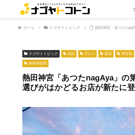
ホーム
ナゴヤトトピック
熱田神宮「あつたnag
ナゴヤトトピック
名鉄
グルメ
新店
神宮前
熱田神宮西
熱田神宮「あつたnagAya」の
選びがはかどるお店が新たに登