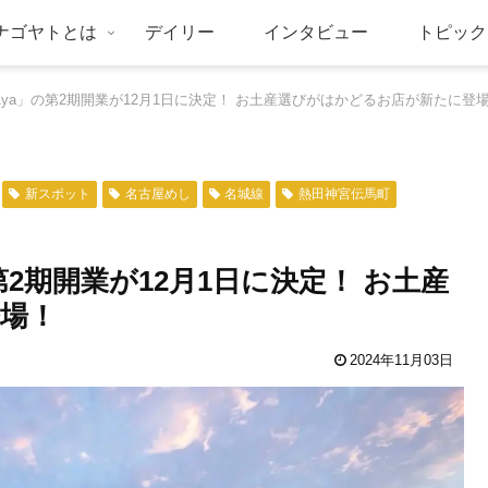
ナゴヤトとは
デイリー
インタビュー
トピック
Aya」の第2期開業が12月1日に決定！ お土産選びがはかどるお店が新たに登
新スポット
名古屋めし
名城線
熱田神宮伝馬町
第2期開業が12月1日に決定！ お土産
場！
2024年11月03日