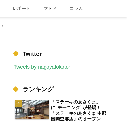
レポート
マトメ
コラム
場！
Twitter
Tweets by nagoyatokoton
ランキング
「ステーキのあさくま」
に”モーニング”が登場！
「ステーキのあさくま 中部
国際空港店」のオープン日
が2026年8月13日に決定