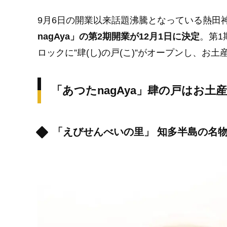
9月6日の開業以来話題沸騰となっている熱田
nagAya」の第2期開業が12月1日に決定
。第1
ロックに”肆(し)の戸(こ)”がオープンし、お
「あつたnagAya」肆の戸はお土
「えびせんべいの里」 知多半島の名