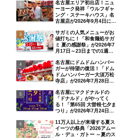
名古屋エリア初出店！ニュ
空港店舗ならではの注目サ
ーヨーク発祥「ウルフギャ
ービスは？【中部国際空
ング・ステーキハウス」名
港】
古屋店が2026年9月4日に
「名古屋観光ホテル」1階
サガミの人気メニューがお
にオープン【伏見】
値打ちに！「和食麺処サガ
ミ 夏の感謝祭」が2026年7
月17日～23日までの1週間
限定で開催 10％オフ割引
名古屋にドムドムハンバー
券のプレゼントも【名古屋
ガーが待望の復活！「ドム
発】
ドムハンバーガー大須万松
寺店」が2026年7月28日に
オープン 店舗限定商品の
名古屋にマクドナルドの
味わい＆注目ポイントは？
「ドナルド」がやってく
【レポート／大須観音・上
る！「第65回 大曽根七夕ま
前津／独自取材】
つり」が2026年7月24日～
26日にわたり開催 阿波踊
11万人以上が来場する夏ス
り・ジャズライブ・道路お
イーツの祭典「2026アムー
絵かきと楽しい企画がいっ
ル・デュ・ガトー ～夏のス
ぱいな夏祭りの見どころ