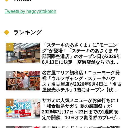
Tweets by nagoyatokoton
ランキング
「ステーキのあさくま」に”モーニン
グ”が登場！「ステーキのあさくま 中
部国際空港店」のオープン日が2026年
8月13日に決定 空港店舗ならではの
注目サービスは？【中部国際空港】
名古屋エリア初出店！ニューヨーク発
祥「ウルフギャング・ステーキハウ
ス」名古屋店が2026年9月4日に「名古
屋観光ホテル」1階にオープン【伏
見】
サガミの人気メニューがお値打ちに！
「和食麺処サガミ 夏の感謝祭」が
2026年7月17日～23日までの1週間限
定で開催 10％オフ割引券のプレゼン
トも【名古屋発】