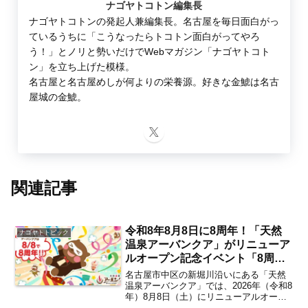
ナゴヤトコトン編集長
ナゴヤトコトンの発起人兼編集長。名古屋を毎日面白がっ
ているうちに「こうなったらトコトン面白がってやろ
う！」とノリと勢いだけでWebマガジン「ナゴヤトコト
ン」を立ち上げた模様。
名古屋と名古屋めしが何よりの栄養源。好きな金鯱は名古
屋城の金鯱。
関連記事
令和8年8月8日に8周年！「天然
ナゴヤトトピック
温泉アーバンクア」がリニューア
ルオープン記念イベント「8周年
記念特別月間」を2026年8月1日
名古屋市中区の新堀川沿いにある「天然
（土）より開催 お得がいっぱい
温泉アーバンクア」では、2026年（令和8
年）8月8日（土）にリニューアルオープ
の注目企画は？【上前津・東別
ン8周年を迎えることを記念したスペシャ