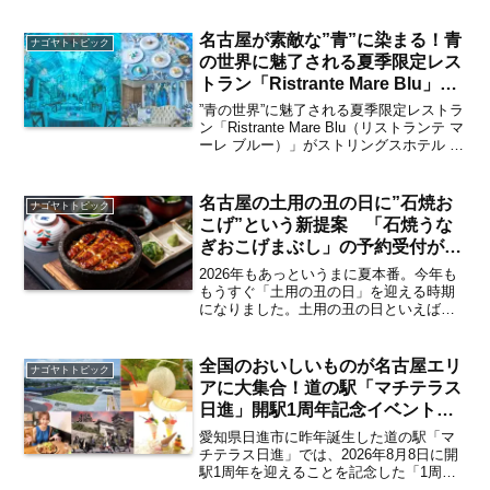
院】
ルイベント「8周年記念特別月間」を開
催。当日限定のオリジナルノベルティ配
名古屋が素敵な”青”に染まる！青
ナゴヤトトピック
布や、サウナ界...
の世界に魅了される夏季限定レス
トラン「Ristrante Mare Blu」が
2026年6月28日より期間限定でオ
”青の世界”に魅了される夏季限定レストラ
ープン 見どころは？【ささしま
ン「Ristrante Mare Blu（リストランテ マ
ーレ ブルー）」がストリングスホテル 名
ライブ】
古屋にて2026年6月28日（日）～8月30日
（日）の特定日限定でオープン。昨年も
大好評だったフォトジ...
名古屋の土用の丑の日に”石焼お
ナゴヤトトピック
こげ”という新提案 「石焼うな
ぎおこげまぶし」の予約受付が知
多家 本邸にて開始 うなぎ弁当に
2026年もあっというまに夏本番。今年も
も注目【伏見】
もうすぐ「土用の丑の日」を迎える時期
になりました。土用の丑の日といえば
「うなぎ」が定番。名古屋では「ひつま
ぶし」が”ごちそう名古屋めし”として愛さ
れ続けています。そんな中で、「知多家
全国のおいしいものが名古屋エリ
ナゴヤトトピック
本邸」では、味変...
アに大集合！道の駅「マチテラス
日進」開駅1周年記念イベントが
2026年8月1日よりスタート エ
愛知県日進市に昨年誕生した道の駅「マ
ンタメ企画も盛りだくさんなイベ
チテラス日進」では、2026年8月8日に開
駅1周年を迎えることを記念した「1周年
ントの見どころは？【赤池・日
記念イベント」を開催。8月1日（土）・2