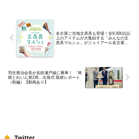
進】
日（日）には全国からおいしいものが大
集結する「北海道から沖縄までおいしい
もの大集合マ...
名古屋ご当地文房具も登場！全9,000点以
上のアイテムが大集結する「みんなの文
房具マルシェ」がジェイアール名古屋タ
カシマヤで9月26日より4日間限定で開催
【名古屋駅】
羽生善治会長が名鉄瀬戸線に乗車！ 「将
棋とれいん第2局」出発式 取材レポート
（前編）【動画あり】
Twitter