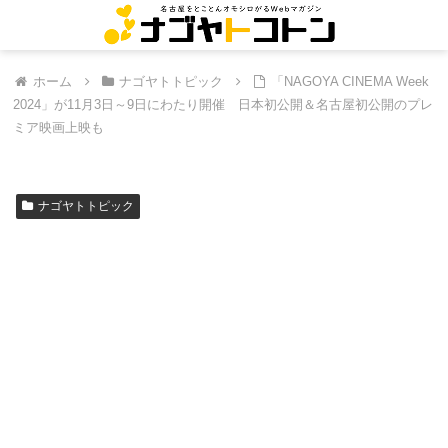
ホーム
ナゴヤトトピック
「NAGOYA CINEMA Week
2024」が11月3日～9日にわたり開催 日本初公開＆名古屋初公開のプレ
ミア映画上映も
ナゴヤトトピック