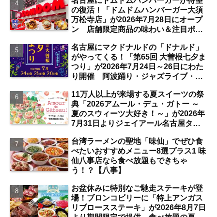
名古屋にドムドムハンバーガーが待望
の復活！「ドムドムハンバーガー大須
万松寺店」が2026年7月28日にオープ
ン 店舗限定商品の味わい＆注目ポイ
ントは？【レポート／大須観音・上前
名古屋にマクドナルドの「ドナルド」
津／独自取材】
がやってくる！「第65回 大曽根七夕ま
つり」が2026年7月24日～26日にわた
り開催 阿波踊り・ジャズライブ・道
路お絵かきと楽しい企画がいっぱいな
11万人以上が来場する夏スイーツの祭
夏祭りの見どころは？【まとめ／大曽
典「2026アムール・デュ・ガトー ～
根】
夏のスウィーツ大好き！～」が2026年
7月31日よりジェイアール名古屋タカ
シマヤにて開催 注目のスイーツは？
台湾ラーメンの聖地「味仙」でぜひ食
【名古屋駅】
べたいおすすめメニュー8選プラス1 味
仙八事店なら食べ放題もできちゃ
う！？【八事】
お盆休みに特別なご馳走ステーキが登
場！ブロンコビリーに「特上アンガス
リブロースステーキ」が2026年8月7日