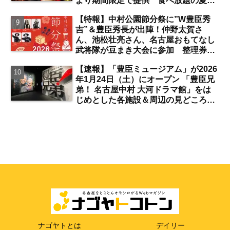
より期間限定で提供 食べ放題の夏ブ
ロンコビュッフェにも注目【名古屋
【特報】中村公園節分祭に”W豊臣秀
発】
吉”＆豊臣秀長が出陣！仲野太賀さ
ん、池松壮亮さん、名古屋おもてなし
武将隊が豆まき大会に参加 整理券を
ゲットするには？【中村公園】
【速報】「豊臣ミュージアム」が2026
年1月24日（土）にオープン 「豊臣兄
弟！ 名古屋中村 大河ドラマ館」をは
じめとした各施設＆周辺の見どころ
は？【まとめ／中村公園】
ナゴヤトとは
デイリー