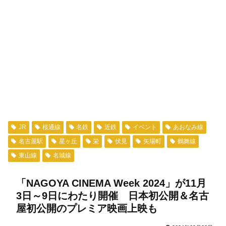
JR
桜通線
名鉄
近鉄
イベント
あおなみ線
名古屋駅
星ヶ丘
栄
伏見
矢場町
鶴舞線
東山線
名城線
「NAGOYA CINEMA Week 2024」が11月
3日～9日にわたり開催 日本初公開＆名古
屋初公開のプレミア映画上映も