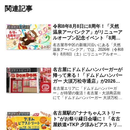
関連記事
令和8年8月8日に8周年！「天然
ナゴヤトトピック
温泉アーバンクア」がリニューア
ルオープン記念イベント「8周年
記念特別月間」を2026年8月1日
名古屋市中区の新堀川沿いにある「天然
（土）より開催 お得がいっぱい
温泉アーバンクア」では、2026年（令和8
年）8月8日（土）にリニューアルオープ
の注目企画は？【上前津・東別
ン8周年を迎えることを記念したスペシャ
院】
ルイベント「8周年記念特別月間」を開
催。当日限定のオリジナルノベルティ配
名古屋にドムドムハンバーガーが
ナゴヤトトピック
布や、サウナ界...
帰って来る！「ドムドムハンバー
ガー 大須万松寺通店」が2026年7
月28日にグランドオープン 店舗
名古屋エリアに「ドムドムハンバーガ
限定記念メニューも登場！【大須
ー」が待望の復活！名古屋・大須商店街
にて「ドムドムハンバーガー 大須万松寺
観音・上前津】
通店」が2026年7月28日(火)にグランドオ
ープンすることが発表されました。旧
「スガキヤ 大須万松寺通店」にドムドム
名古屋駅の”ナナちゃんストリー
ナゴヤトトピック
ハンバーガーが...
ト”がお祭り縁日会場に！「名古
屋鉄道×TKP 夕涼みビアストリー