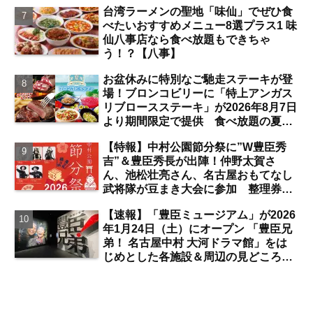
台湾ラーメンの聖地「味仙」でぜひ食
【名古屋駅】
べたいおすすめメニュー8選プラス1 味
仙八事店なら食べ放題もできちゃ
う！？【八事】
お盆休みに特別なご馳走ステーキが登
場！ブロンコビリーに「特上アンガス
リブロースステーキ」が2026年8月7日
より期間限定で提供 食べ放題の夏ブ
ロンコビュッフェにも注目【名古屋
【特報】中村公園節分祭に”W豊臣秀
発】
吉”＆豊臣秀長が出陣！仲野太賀さ
ん、池松壮亮さん、名古屋おもてなし
武将隊が豆まき大会に参加 整理券を
ゲットするには？【中村公園】
【速報】「豊臣ミュージアム」が2026
年1月24日（土）にオープン 「豊臣兄
弟！ 名古屋中村 大河ドラマ館」をは
じめとした各施設＆周辺の見どころ
は？【まとめ／中村公園】