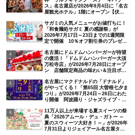
ス」名古屋店が2026年9月4日に「名古
屋観光ホテル」1階にオープン【伏
見】
サガミの人気メニューがお値打ちに！
「和食麺処サガミ 夏の感謝祭」が
2026年7月17日～23日までの1週間限
定で開催 10％オフ割引券のプレゼン
トも【名古屋発】
名古屋にドムドムハンバーガーが待望
の復活！「ドムドムハンバーガー大須
万松寺店」が2026年7月28日にオープ
ン 店舗限定商品の味わい＆注目ポイ
ントは？【レポート／大須観音・上前
名古屋にマクドナルドの「ドナルド」
津／独自取材】
がやってくる！「第65回 大曽根七夕ま
つり」が2026年7月24日～26日にわた
り開催 阿波踊り・ジャズライブ・道
路お絵かきと楽しい企画がいっぱいな
11万人以上が来場する夏スイーツの祭
夏祭りの見どころは？【まとめ／大曽
典「2026アムール・デュ・ガトー ～
根】
夏のスウィーツ大好き！～」が2026年
7月31日よりジェイアール名古屋タカ
シマヤにて開催 注目のスイーツは？