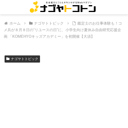
ホーム
ナゴヤトトピック
鑑定士のお仕事体験も！コ
メ兵が８月８日の“リユースの日”に、小学生向け夏休み自由研究応援企
画 「KOMEHYOキッズアカデミー」を初開催【大須】
ナゴヤトトピック