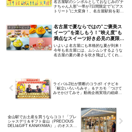
ト」が2026年7月8日（水）から7
名古屋駅のシンボルとしておなじみの“ナ
月14日（火）まで開催【名古屋
ナちゃん人形”一帯が7日間限定で”ビアス
トリート”に大変身！、名古屋駅前を彩る
駅】
夏のイベント「名古屋鉄道×TKP 夕涼み
ビアストリート」が、2026年7月8日
（水）から7月14日（火）まで名古屋駅前
名古屋で夏ならではの”ご褒美ス
ナゴヤトトピック
「ナナ...
イーツ”を楽しもう！”映え度”も
満点なスイーツ好き必見の夏限定
アフタヌーンティー＆スイーツ厳
いよいよ名古屋にも本格的な夏が到来！
選4選【まとめ／名古屋駅・栄・
今年も名古屋には、ムシムシするような
名古屋の夏の暑さを吹き飛ばしてくれる
伏見】
ような爽快感たっぷりの夏スイーツがた
くさん登場しています。そこで今回は、
名古屋のホテルで楽しめる夏ならではの
極上アフタヌーンティー＆...
ライバル2社が禁断のコラボ! イチビキ
「献立いろいろみそ」＆ナカモ「つけて
みそかけてみそ」動画企画実現の経緯を
担当者に直撃!!【インタビュー】
金山駅でお土産を買うならココ！「プレ
シャスデリ＆ギフト金山（PRECIOUS
DELI&GIFT KANAYAMA）」のオススメ
名古屋土産4選【まとめ】