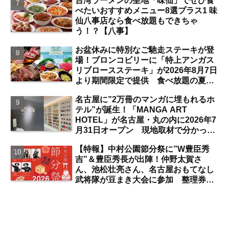
台湾ラーメンの聖地「味仙」でぜひ食
【名古屋駅】
べたいおすすめメニュー8選プラス1 味
仙八事店なら食べ放題もできちゃ
う！？【八事】
お盆休みに特別なご馳走ステーキが登
場！ブロンコビリーに「特上アンガス
リブロースステーキ」が2026年8月7日
より期間限定で提供 食べ放題の夏ブ
ロンコビュッフェにも注目【名古屋
名古屋に”2万冊のマンガに埋もれるホ
発】
テル”が誕生！「MANGA ART
HOTEL」が名古屋・丸の内に2026年7
月31日オープン 現地取材で分かった
新ホテルの注目ポイントは？【丸の内
【特報】中村公園節分祭に”W豊臣秀
／独自取材】
吉”＆豊臣秀長が出陣！仲野太賀さ
ん、池松壮亮さん、名古屋おもてなし
武将隊が豆まき大会に参加 整理券を
ゲットするには？【中村公園】