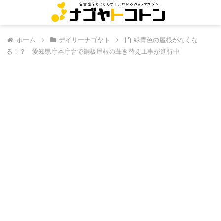
ホーム
デイリーナゴヤト
緑青色の屋根がなくな
る！？ 愛知県庁本庁舎で銅板屋根の葺き替え工事が進行中