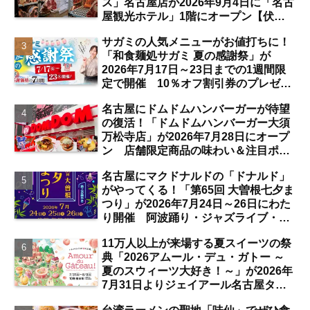
ス」名古屋店が2026年9月4日に「名古
屋観光ホテル」1階にオープン【伏
見】
サガミの人気メニューがお値打ちに！
「和食麺処サガミ 夏の感謝祭」が
2026年7月17日～23日までの1週間限
定で開催 10％オフ割引券のプレゼン
トも【名古屋発】
名古屋にドムドムハンバーガーが待望
の復活！「ドムドムハンバーガー大須
万松寺店」が2026年7月28日にオープ
ン 店舗限定商品の味わい＆注目ポイ
ントは？【レポート／大須観音・上前
名古屋にマクドナルドの「ドナルド」
津／独自取材】
がやってくる！「第65回 大曽根七夕ま
つり」が2026年7月24日～26日にわた
り開催 阿波踊り・ジャズライブ・道
路お絵かきと楽しい企画がいっぱいな
11万人以上が来場する夏スイーツの祭
夏祭りの見どころは？【まとめ／大曽
典「2026アムール・デュ・ガトー ～
根】
夏のスウィーツ大好き！～」が2026年
7月31日よりジェイアール名古屋タカ
シマヤにて開催 注目のスイーツは？