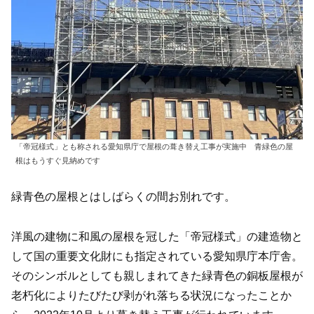
「帝冠様式」とも称される愛知県庁で屋根の葺き替え工事が実施中 青緑色の屋
根はもうすぐ見納めです
緑青色の屋根とはしばらくの間お別れです。
洋風の建物に和風の屋根を冠した「帝冠様式」の建造物と
して国の重要文化財にも指定されている愛知県庁本庁舎。
そのシンボルとしても親しまれてきた緑青色の銅板屋根が
老朽化によりたびたび剥がれ落ちる状況になったことか