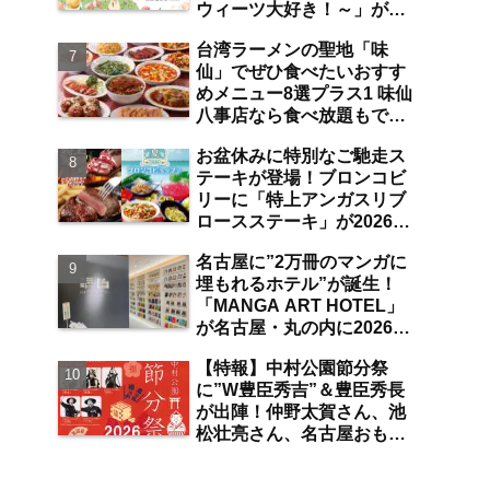
ウィーツ大好き！～」が
は？【まとめ／大曽根】
2026年7月31日よりジェイ
台湾ラーメンの聖地「味
アール名古屋タカシマヤに
仙」でぜひ食べたいおすす
て開催 注目のスイーツは？
めメニュー8選プラス1 味仙
【名古屋駅】
八事店なら食べ放題もでき
ちゃう！？【八事】
お盆休みに特別なご馳走ス
テーキが登場！ブロンコビ
リーに「特上アンガスリブ
ロースステーキ」が2026年
8月7日より期間限定で提
名古屋に”2万冊のマンガに
供 食べ放題の夏ブロンコ
埋もれるホテル”が誕生！
ビュッフェにも注目【名古
「MANGA ART HOTEL」
屋発】
が名古屋・丸の内に2026年
7月31日オープン 現地取
【特報】中村公園節分祭
材で分かった新ホテルの注
に”W豊臣秀吉”＆豊臣秀長
目ポイントは？【丸の内／
が出陣！仲野太賀さん、池
独自取材】
松壮亮さん、名古屋おもて
なし武将隊が豆まき大会に
参加 整理券をゲットする