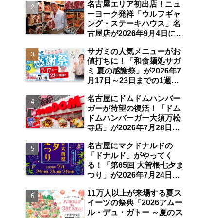
名古屋エリア初出店！ニュ
空港店舗ならではの注目サ
ーヨーク発祥「ウルフギャ
ービスは？【中部国際空
ング・ステーキハウス」名
港】
古屋店が2026年9月4日に
「名古屋観光ホテル」1階
サガミの人気メニューがお
にオープン【伏見】
値打ちに！「和食麺処サガ
ミ 夏の感謝祭」が2026年7
月17日～23日までの1週間
限定で開催 10％オフ割引
名古屋にドムドムハンバー
券のプレゼントも【名古屋
ガーが待望の復活！「ドム
発】
ドムハンバーガー大須万松
寺店」が2026年7月28日に
オープン 店舗限定商品の
名古屋にマクドナルドの
味わい＆注目ポイントは？
「ドナルド」がやってく
【レポート／大須観音・上
る！「第65回 大曽根七夕ま
前津／独自取材】
つり」が2026年7月24日～
26日にわたり開催 阿波踊
11万人以上が来場する夏ス
り・ジャズライブ・道路お
イーツの祭典「2026アムー
絵かきと楽しい企画がいっ
ル・デュ・ガトー ～夏のス
ぱいな夏祭りの見どころ