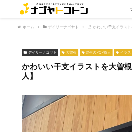
ホーム
デイリーナゴヤト
かわいい干支イラスト
デイリーナゴヤト
大曽根
野生のPOP職人
イラス
かわいい干支イラストを大曽根
人】