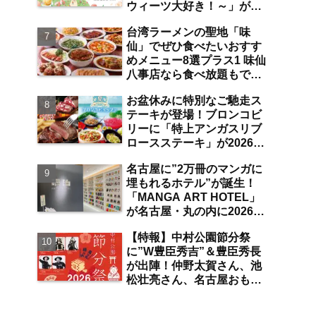
ウィーツ大好き！～」が
は？【まとめ／大曽根】
2026年7月31日よりジェイ
台湾ラーメンの聖地「味
アール名古屋タカシマヤに
仙」でぜひ食べたいおすす
て開催 注目のスイーツは？
めメニュー8選プラス1 味仙
【名古屋駅】
八事店なら食べ放題もでき
ちゃう！？【八事】
お盆休みに特別なご馳走ス
テーキが登場！ブロンコビ
リーに「特上アンガスリブ
ロースステーキ」が2026年
8月7日より期間限定で提
名古屋に”2万冊のマンガに
供 食べ放題の夏ブロンコ
埋もれるホテル”が誕生！
ビュッフェにも注目【名古
「MANGA ART HOTEL」
屋発】
が名古屋・丸の内に2026年
7月31日オープン 現地取
【特報】中村公園節分祭
材で分かった新ホテルの注
に”W豊臣秀吉”＆豊臣秀長
目ポイントは？【丸の内／
が出陣！仲野太賀さん、池
独自取材】
松壮亮さん、名古屋おもて
なし武将隊が豆まき大会に
参加 整理券をゲットする