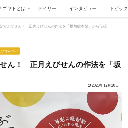
ナゴヤトとは
デイリー
インタビュー
トピック
なでえびせん！ 正月えびせんの作法を「坂角総本舗」から伝授
えびせんべい
せん！ 正月えびせんの作法を「坂
2023年12月28日