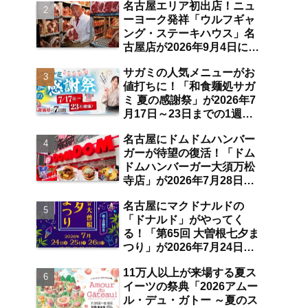
名古屋エリア初出店！ニュ
空港店舗ならではの注目サ
ーヨーク発祥「ウルフギャ
ービスは？【中部国際空
ング・ステーキハウス」名
港】
古屋店が2026年9月4日に
「名古屋観光ホテル」1階
サガミの人気メニューがお
にオープン【伏見】
値打ちに！「和食麺処サガ
ミ 夏の感謝祭」が2026年7
月17日～23日までの1週間
限定で開催 10％オフ割引
名古屋にドムドムハンバー
券のプレゼントも【名古屋
ガーが待望の復活！「ドム
発】
ドムハンバーガー大須万松
寺店」が2026年7月28日に
オープン 店舗限定商品の
名古屋にマクドナルドの
味わい＆注目ポイントは？
「ドナルド」がやってく
【レポート／大須観音・上
る！「第65回 大曽根七夕ま
前津／独自取材】
つり」が2026年7月24日～
26日にわたり開催 阿波踊
11万人以上が来場する夏ス
り・ジャズライブ・道路お
イーツの祭典「2026アムー
絵かきと楽しい企画がいっ
ル・デュ・ガトー ～夏のス
ぱいな夏祭りの見どころ