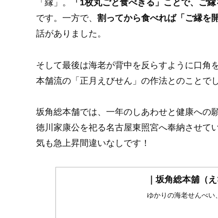
「縁」。
「1枚丸ごと食べきる」ことで、ご縁
です。一方で、
割ってから食べれば「ご縁を
話がありました。
そして最後は海老が背中を反らすように口角
本舗流の「正月えびせん」の作法とのことで
坂角総本舗では、一年のしあわせと健康への
徳川家康公を祀る名古屋東照宮へ奉納させてい
気も急上昇間違いなしです！
｜坂角総本舖（え
ゆかりの海老せんべい