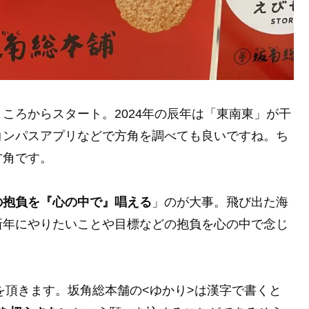
ところからスタート。2024年の辰年は「東南東」が干
コンパスアプリなどで方角を調べても良いですね。ち
方角です。
の抱負を『心の中で』唱える
」のが大事。飛び出た海
新年にやりたいことや目標などの抱負を心の中で念じ
を頂きます。坂角総本舗の<ゆかり>は漢字で書くと