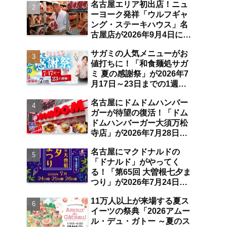
名古屋エリア初出店！ニュ
空港店舗ならではの注目サ
ーヨーク発祥「ウルフギャ
ービスは？【中部国際空
ング・ステーキハウス」名
港】
古屋店が2026年9月4日に
「名古屋観光ホテル」1階
サガミの人気メニューがお
にオープン【伏見】
値打ちに！「和食麺処サガ
ミ 夏の感謝祭」が2026年7
月17日～23日までの1週間
限定で開催 10％オフ割引
名古屋にドムドムハンバー
券のプレゼントも【名古屋
ガーが待望の復活！「ドム
発】
ドムハンバーガー大須万松
寺店」が2026年7月28日に
オープン 店舗限定商品の
名古屋にマクドナルドの
味わい＆注目ポイントは？
「ドナルド」がやってく
【レポート／大須観音・上
る！「第65回 大曽根七夕ま
前津／独自取材】
つり」が2026年7月24日～
26日にわたり開催 阿波踊
11万人以上が来場する夏ス
り・ジャズライブ・道路お
イーツの祭典「2026アムー
絵かきと楽しい企画がいっ
ル・デュ・ガトー ～夏のス
ぱいな夏祭りの見どころ