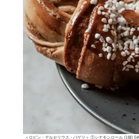
＜ロビン・デルセリウス・バゲリ＞ ①シナモンロール (1個) 540円