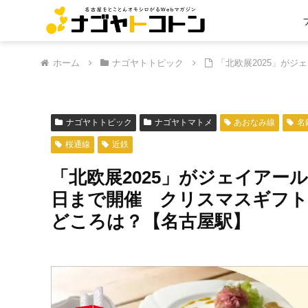
ホーム
ナゴヤトトピック
「北欧展2025」が
ナゴヤトトピック
ナゴヤトマトメ
あおなみ線
名
桜通線
近鉄
「北欧展2025」がジェイアール
日まで開催 クリスマスギフ
どころは？【名古屋駅】