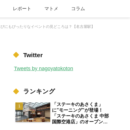
レポート
マトメ
コラム
ト選びにもぴったりなイベントの見どころは？【名古屋駅】
Twitter
Tweets by nagoyatokoton
ランキング
「ステーキのあさくま」
に”モーニング”が登場！
「ステーキのあさくま 中部
国際空港店」のオープン日
が2026年8月13日に決定