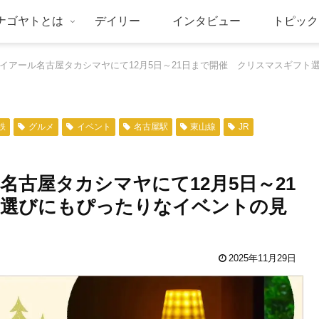
ナゴヤトとは
デイリー
インタビュー
トピック
ジェイアール名古屋タカシマヤにて12月5日～21日まで開催 クリスマスギフ
鉄
グルメ
イベント
名古屋駅
東山線
JR
名古屋タカシマヤにて12月5日～21
ト選びにもぴったりなイベントの見
2025年11月29日