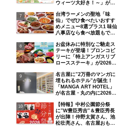
ウィーツ大好き！～」が
は？【まとめ／大曽根】
2026年7月31日よりジェイ
台湾ラーメンの聖地「味
アール名古屋タカシマヤに
仙」でぜひ食べたいおすす
て開催 注目のスイーツは？
めメニュー8選プラス1 味仙
【名古屋駅】
八事店なら食べ放題もでき
ちゃう！？【八事】
お盆休みに特別なご馳走ス
テーキが登場！ブロンコビ
リーに「特上アンガスリブ
ロースステーキ」が2026年
8月7日より期間限定で提
名古屋に”2万冊のマンガに
供 食べ放題の夏ブロンコ
埋もれるホテル”が誕生！
ビュッフェにも注目【名古
「MANGA ART HOTEL」
屋発】
が名古屋・丸の内に2026年
7月31日オープン 現地取
【特報】中村公園節分祭
材で分かった新ホテルの注
に”W豊臣秀吉”＆豊臣秀長
目ポイントは？【丸の内／
が出陣！仲野太賀さん、池
独自取材】
松壮亮さん、名古屋おもて
なし武将隊が豆まき大会に
参加 整理券をゲットする