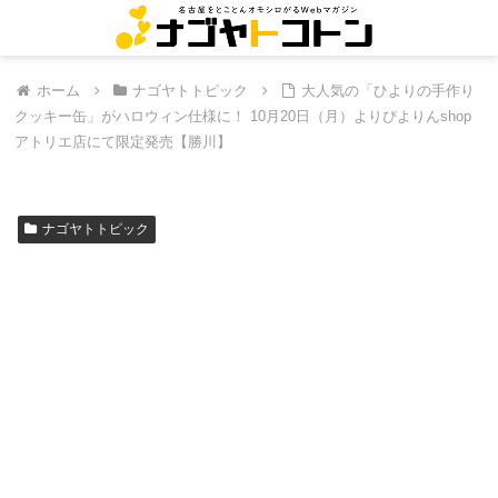
ホーム
ナゴヤトトピック
大人気の「ひよりの手作り
クッキー缶」がハロウィン仕様に！ 10月20日（月）よりぴよりんshop
アトリエ店にて限定発売【勝川】
ナゴヤトトピック