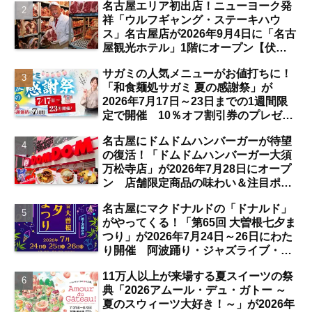
名古屋エリア初出店！ニューヨーク発
祥「ウルフギャング・ステーキハウ
ス」名古屋店が2026年9月4日に「名古
屋観光ホテル」1階にオープン【伏
見】
サガミの人気メニューがお値打ちに！
「和食麺処サガミ 夏の感謝祭」が
2026年7月17日～23日までの1週間限
定で開催 10％オフ割引券のプレゼン
トも【名古屋発】
名古屋にドムドムハンバーガーが待望
の復活！「ドムドムハンバーガー大須
万松寺店」が2026年7月28日にオープ
ン 店舗限定商品の味わい＆注目ポイ
ントは？【レポート／大須観音・上前
名古屋にマクドナルドの「ドナルド」
津／独自取材】
がやってくる！「第65回 大曽根七夕ま
つり」が2026年7月24日～26日にわた
り開催 阿波踊り・ジャズライブ・道
路お絵かきと楽しい企画がいっぱいな
11万人以上が来場する夏スイーツの祭
夏祭りの見どころは？【まとめ／大曽
典「2026アムール・デュ・ガトー ～
根】
夏のスウィーツ大好き！～」が2026年