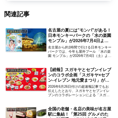
関連記事
名古屋の夏には”モンパ”がある！
ナゴヤトトピック
日本モンキーパークの「水の楽園
モンプル」が2026年7月4日より
スタート 8・9月はすみっコぐら
名古屋から約1時間で行ける日本モンキー
しと踊れる「モンパの夜まつり」
パークでは、今年も屋外プール 「水の楽
園 モンプル」が2026年7月4日（土）より
も開催【犬山】
オープン。大迫力プールで夏を大満喫で
きるウォーターアトラクションが今年も
いよいよ始まります。また、8月・9月の
【続報】スガキヤとセブンイレブ
ナゴヤトトピック
指定日には...
ンのコラボ企画「スガキヤ×セブ
ン‐イレブン 地元愛まつり」が正
式発表！2026年7月3日から発売
2026年6月26日付けの超速報記事でもお
される注目のコラボ商品の詳細
伝えしたとおり、スガキヤとセブンイレ
ブンのコラボレーションによる「スガキ
は？【まとめ／名古屋初】
ヤ×セブン‐イレブン 地元愛まつり」が
2026年7月3日（金）より期間限定で開
催。スガキヤのこだわりが詰まったラー
全国の老舗・名店の美味が名古屋
ナゴヤトトピック
メンや、定番...
駅に集結！「第25回 グルメのた