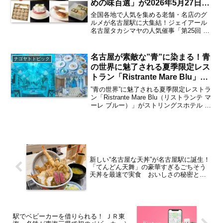
めの味百選」が2026年5月27日～
6月1日までジェイアール名古屋タ
全国各地で人気を集める老舗・名店のグ
カシマヤにて開催 注目の絶品グ
ルメが名古屋駅に大集結！ジェイアール
名古屋タカシマヤの人気催事「第25回 グ
ルメは？【名古屋駅】
ルメのための味百選」が2026年5月27日
（水）～6月1日（月）まで開催されま
す。同イベントでは、長年受け継がれる
名古屋が素敵な”青”に染まる！青
ナゴヤトトピック
職人技から生ま...
の世界に魅了される夏季限定レス
トラン「Ristrante Mare Blu」が
2026年6月28日より期間限定でオ
”青の世界”に魅了される夏季限定レストラ
ープン 見どころは？【ささしま
ン「Ristrante Mare Blu（リストランテ マ
ーレ ブルー）」がストリングスホテル 名
ライブ】
古屋にて2026年6月28日（日）～8月30日
（日）の特定日限定でオープン。昨年も
大好評だったフォトジ...
新しい“名古屋な天丼”が名古屋駅に誕生！
「てんどん天舞」の豪華すぎるごちそう
天丼を最速で実食 おいしさの秘密と
は？【レポート／名古屋駅】
駅でベビーカーを借りられる！ ＪＲ東