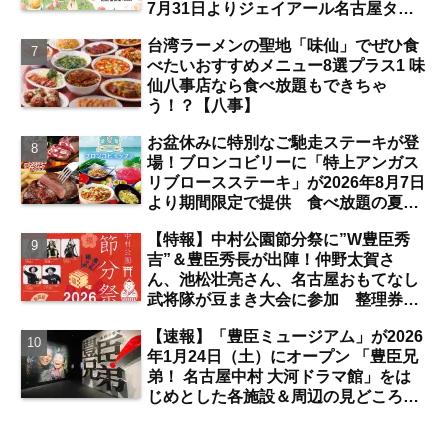
7月31日よりジェイアール名古屋タカ
シマヤにて開催 注目のスイーツは？
台湾ラーメンの聖地「味仙」でぜひ食
【名古屋駅】
べたいおすすめメニュー8選プラス1 味
仙八事店なら食べ放題もできちゃ
う！？【八事】
お盆休みに特別なご馳走ステーキが登
場！ブロンコビリーに「特上アンガス
リブロースステーキ」が2026年8月7日
より期間限定で提供 食べ放題の夏ブ
ロンコビュッフェにも注目【名古屋
【特報】中村公園節分祭に”W豊臣秀
発】
吉”＆豊臣秀長が出陣！仲野太賀さ
ん、池松壮亮さん、名古屋おもてなし
武将隊が豆まき大会に参加 整理券を
ゲットするには？【中村公園】
【速報】「豊臣ミュージアム」が2026
年1月24日（土）にオープン 「豊臣兄
弟！ 名古屋中村 大河ドラマ館」をは
じめとした各施設＆周辺の見どころ
は？【まとめ／中村公園】