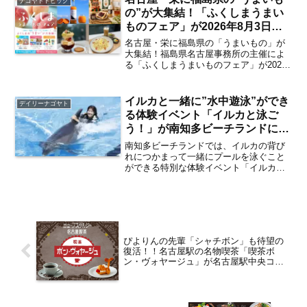
ナゴヤトトピック
ー3種が発売され...
の”が大集結！「ふくしまうまい
ものフェア」が2026年8月3日～9
日まで中日ビルにて開催 見どこ
名古屋・栄に福島県の「うまいもの」が
ろは？【栄】
大集結！福島県名古屋事務所の主催によ
る「ふくしまうまいものフェア」が2026
年8月3日（月）～9日（日）にかけて名古
屋・栄の中日ビルにて開催されます。
「ふくしまうまいものフェア」では、中
イルカと一緒に”水中遊泳”ができ
デイリーナゴヤト
日ビル2階にある全...
る体験イベント「イルカと泳ご
う！」が南知多ビーチランドにて
開催 2026年は開催日数を拡大 参
南知多ビーチランドでは、イルカの背び
加方法は？【知多奥田】
れにつかまって一緒にプールを泳ぐこと
ができる特別な体験イベント「イルカと
泳ごう！」を2026年6月6日（土）より開
催。2025年の初開催時にはチケットが即
日完売となるほどの大反響を呼んだイベ
ントが、開催日...
ぴよりんの先輩「シャチボン」も待望の
復活！！名古屋駅の名物喫茶「喫茶ボ
ン・ヴォヤージュ」が名古屋駅中央コン
コースに11月4日復活オープン 注目のメ
ニューは？【まとめ】