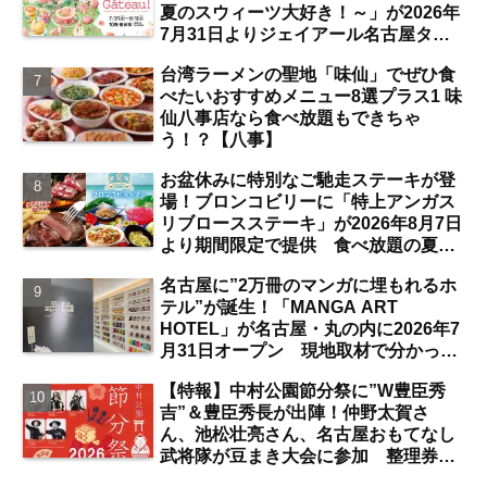
夏のスウィーツ大好き！～」が2026年
7月31日よりジェイアール名古屋タカ
シマヤにて開催 注目のスイーツは？
台湾ラーメンの聖地「味仙」でぜひ食
【名古屋駅】
べたいおすすめメニュー8選プラス1 味
仙八事店なら食べ放題もできちゃ
う！？【八事】
お盆休みに特別なご馳走ステーキが登
場！ブロンコビリーに「特上アンガス
リブロースステーキ」が2026年8月7日
より期間限定で提供 食べ放題の夏ブ
ロンコビュッフェにも注目【名古屋
名古屋に”2万冊のマンガに埋もれるホ
発】
テル”が誕生！「MANGA ART
HOTEL」が名古屋・丸の内に2026年7
月31日オープン 現地取材で分かった
新ホテルの注目ポイントは？【丸の内
【特報】中村公園節分祭に”W豊臣秀
／独自取材】
吉”＆豊臣秀長が出陣！仲野太賀さ
ん、池松壮亮さん、名古屋おもてなし
武将隊が豆まき大会に参加 整理券を
ゲットするには？【中村公園】