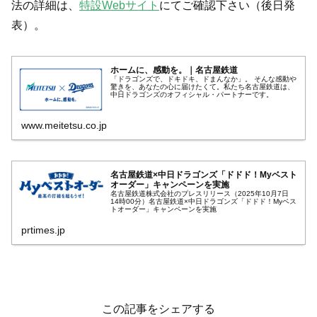
法の詳細は、
特設Webサイト
にてご確認下さい（後日発
表）。
ホームに、感動を。｜名古屋鉄道
「ドラゴンズで、ドキドキ、ドまんなか」。 そんな感動や
驚きを、あなたの心に届けたくて。私たち名古屋鉄道は、
中日ドラゴンズのオフィシャル・パートナーです。
www.meitetsu.co.jp
名古屋鉄道×中日ドラゴンズ「ドドド！Myベスト
オーダー」キャンペーンを実施
名古屋鉄道株式会社のプレスリリース（2025年10月7日
14時00分）名古屋鉄道×中日ドラゴンズ「ドドド！Myベス
トオーダー」キャンペーンを実施
prtimes.jp
この記事をシェアする