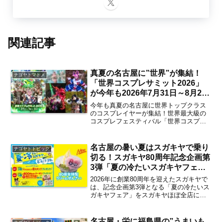
関連記事
真夏の名古屋に”世界”が集結！
ナゴヤトマトメ
「世界コスプレサミット2026」
が今年も2026年7月31日～8月2日
まで開催 注目企画が続々発表！
今年も真夏の名古屋に世界トップクラス
【まとめ／栄・矢場町・大須他】
のコスプレイヤーが集結！世界最大級の
コスプレフェスティバル「世界コスプレ
サミット2026」が今年も2026年7月31日
（金）〜8月2日（日） にわたり、栄・矢
場町・大須界隈を中心とした名古屋市内
名古屋の暑い夏はスガキヤで乗り
ナゴヤトトピック
各所にて開...
切る！スガキヤ80周年記念企画第
3弾「夏の冷たいスガキヤフェ
ア」が2026年6月4日よりスター
2026年に創業80周年を迎えたスガキヤで
ト 気になる新メニューは？【名
は、記念企画第3弾となる「夏の冷たいス
ガキヤフェア」をスガキヤほぼ全店にて
古屋発】
開催。名古屋エリアの暑い夏を乗り切る
「いつもより贅沢なクリームぜんざい」
や「夏を乗り切る冷たい麺」の新メニュ
名古屋・栄に福島県の”うまいも