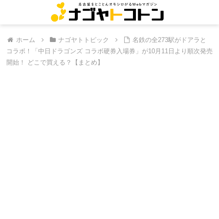
ホーム
ナゴヤトトピック
名鉄の全273駅がドアラと
コラボ！「中日ドラゴンズ コラボ硬券入場券」が10月11日より順次発売
開始！ どこで買える？【まとめ】