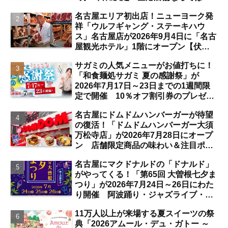
注目サービスは？【中部国際空港】
名古屋エリア初出店！ニューヨーク発
祥「ウルフギャング・ステーキハウ
ス」名古屋店が2026年9月4日に「名古
屋観光ホテル」1階にオープン【伏
見】
サガミの人気メニューがお値打ちに！
「和食麺処サガミ 夏の感謝祭」が
2026年7月17日～23日までの1週間限
定で開催 10％オフ割引券のプレゼン
トも【名古屋発】
名古屋にドムドムハンバーガーが待望
の復活！「ドムドムハンバーガー大須
万松寺店」が2026年7月28日にオープ
ン 店舗限定商品の味わい＆注目ポイ
ントは？【レポート／大須観音・上前
名古屋にマクドナルドの「ドナルド」
津／独自取材】
がやってくる！「第65回 大曽根七夕ま
つり」が2026年7月24日～26日にわた
り開催 阿波踊り・ジャズライブ・道
路お絵かきと楽しい企画がいっぱいな
11万人以上が来場する夏スイーツの祭
夏祭りの見どころは？【まとめ／大曽
典「2026アムール・デュ・ガトー ～
根】