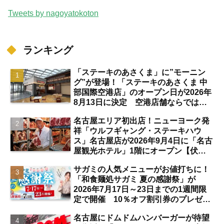
Tweets by nagoyatokoton
ランキング
「ステーキのあさくま」に”モーニン
グ”が登場！「ステーキのあさくま 中
部国際空港店」のオープン日が2026年
8月13日に決定 空港店舗ならではの
注目サービスは？【中部国際空港】
名古屋エリア初出店！ニューヨーク発
祥「ウルフギャング・ステーキハウ
ス」名古屋店が2026年9月4日に「名古
屋観光ホテル」1階にオープン【伏
見】
サガミの人気メニューがお値打ちに！
「和食麺処サガミ 夏の感謝祭」が
2026年7月17日～23日までの1週間限
定で開催 10％オフ割引券のプレゼン
トも【名古屋発】
名古屋にドムドムハンバーガーが待望