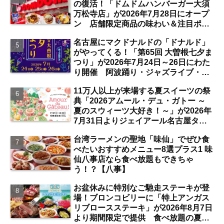
の復活！「ドムドムハンバーガー大須
万松寺店」が2026年7月28日にオープ
ン 店舗限定商品の味わい＆注目ポイ
ントは？【レポート／大須観音・上前
名古屋にマクドナルドの「ドナルド」
津／独自取材】
がやってくる！「第65回 大曽根七夕ま
つり」が2026年7月24日～26日にわた
り開催 阿波踊り・ジャズライブ・道
路お絵かきと楽しい企画がいっぱいな
11万人以上が来場する夏スイーツの祭
夏祭りの見どころは？【まとめ／大曽
典「2026アムール・デュ・ガトー ～
根】
夏のスウィーツ大好き！～」が2026年
7月31日よりジェイアール名古屋タカ
シマヤにて開催 注目のスイーツは？
台湾ラーメンの聖地「味仙」でぜひ食
【名古屋駅】
べたいおすすめメニュー8選プラス1 味
仙八事店なら食べ放題もできちゃ
う！？【八事】
お盆休みに特別なご馳走ステーキが登
場！ブロンコビリーに「特上アンガス
リブロースステーキ」が2026年8月7日
より期間限定で提供 食べ放題の夏ブ