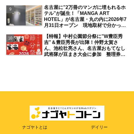
ロンコビュッフェにも注目【名古屋
名古屋に”2万冊のマンガに埋もれるホ
発】
テル”が誕生！「MANGA ART
HOTEL」が名古屋・丸の内に2026年7
月31日オープン 現地取材で分かった
新ホテルの注目ポイントは？【丸の内
【特報】中村公園節分祭に”W豊臣秀
／独自取材】
吉”＆豊臣秀長が出陣！仲野太賀さ
ん、池松壮亮さん、名古屋おもてなし
武将隊が豆まき大会に参加 整理券を
ゲットするには？【中村公園】
ナゴヤトとは
デイリー