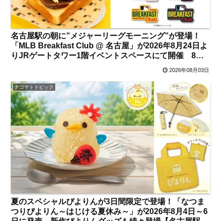
名古屋駅の朝に”メジャーリーグモーニング”が登場！
「MLB Breakfast Club @ 名古屋」が2026年8月24日よ
りJRゲートタワー1階イベントスペースにて開催 8月5
日からは「MLB MUSEUM」が先行スタート 注目のメ
2026年08月03日
ニュー＆見どころは？【名古屋駅】
ナゴヤトトピック
夏のスペシャルぴよりんが3日間限定で登場！「なつま
つりぴよりん～はじける夏休み～」が2026年8月4日～6