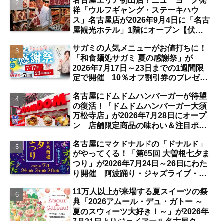
名古屋エリア初出店！ニューヨーク発
祥「ウルフギャング・ステーキハウ
ス」名古屋店が2026年9月4日に「名古
屋観光ホテル」1階にオープン【伏
見】
サガミの人気メニューがお値打ちに！
「和食麺処サガミ 夏の感謝祭」が
2026年7月17日～23日までの1週間限
定で開催 10％オフ割引券のプレゼン
トも【名古屋発】
名古屋にドムドムハンバーガーが待望
の復活！「ドムドムハンバーガー大須
万松寺店」が2026年7月28日にオープ
ン 店舗限定商品の味わい＆注目ポイ
ントは？【レポート／大須観音・上前
名古屋にマクドナルドの「ドナルド」
津／独自取材】
がやってくる！「第65回 大曽根七夕ま
つり」が2026年7月24日～26日にわた
り開催 阿波踊り・ジャズライブ・道
路お絵かきと楽しい企画がいっぱいな
11万人以上が来場する夏スイーツの祭
夏祭りの見どころは？【まとめ／大曽
典「2026アムール・デュ・ガトー ～
根】
夏のスウィーツ大好き！～」が2026年