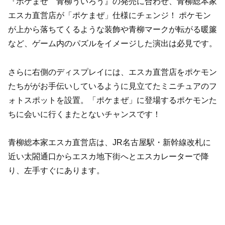
『ポケまぜ 青柳ういろう』の発売に合わせ、青柳総本家
エスカ直営店が「ポケまぜ」仕様にチェンジ！ ポケモン
が上から落ちてくるような装飾や青柳マークが転がる暖簾
など、ゲーム内のパズルをイメージした演出は必見です。
さらに右側のディスプレイには、エスカ直営店をポケモン
たちががお手伝いしているように見立てたミニチュアのフ
ォトスポットを設置。「ポケまぜ」に登場するポケモンた
ちに会いに行くまたとないチャンスです！
青柳総本家エスカ直営店は、JR名古屋駅・新幹線改札に
近い太閤通口からエスカ地下街へとエスカレーターで降
り、左手すぐにあります。