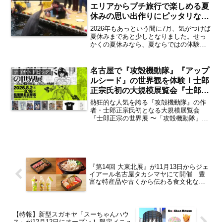
しさをますます...
エリアからプチ旅行で楽しめる夏
休みの思い出作りにピッタリなお
すすめ体験プログラム1選【体験
2026年もあっという間に7月、気がつけば
レポート／独自取材／日間賀島】
夏休みまであと少しとなりました。せっ
かくの夏休みなら、夏ならではの体験を
楽しみたいところ。そんなときにオスス
メなのが知多半島の先端・日間賀島にて
開催されている「イルカタッチ」をはじ
名古屋で『攻殻機動隊』『アップ
ナゴヤトトピック
めとした体験プログ...
ルシード』の世界観を体験！士郎
正宗氏初の大規模展覧会『士郎正
宗の世界展 〜「攻殻機動隊」と
熱狂的な人気を誇る『攻殻機動隊』の作
創造の軌跡〜』名古屋会場が
者・士郎正宗氏初となる大規模展覧会
『士郎正宗の世界展 〜「攻殻機動隊」と
2026年8月2日～16日にかけて松
創造の軌跡〜』が待望の名古屋開催！
坂屋名古屋店にて開催 見どころ
2026年8月2日（日）～16日（日）にかけ
は？【矢場町・栄】
て、松坂屋名古屋店南館8階にあるマツザ
カヤホールにて開...
『第14回 大東北展』が11月13日からジェ
イアール名古屋タカシマヤにて開催 豊
富な特産品や古くから伝わる食文化など
「みちのく」の魅力を紹介【名古屋駅】
【特報】新型スガキヤ「スーちゃんハウ
ス」が12月12日にオープン！ 限定メニュ