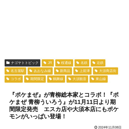
ナゴヤトトピック
JR
桜通線
名鉄
近鉄
名古屋駅
あおなみ線
新商品
上前津
大須商店街
コラボ
期間限定
鶴舞線
大須観音
東山線
『ポケまぜ』が青柳総本家とコラボ！『ポ
ケまぜ 青柳ういろう』が11月11日より期
間限定発売 エスカ店や大須本店にもポケ
モンがいっぱい登場！
2024年11月08日