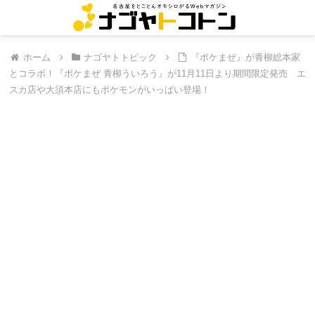
ホーム
ナゴヤトトピック
『ポケまぜ』が青柳総本家
とコラボ！『ポケまぜ 青柳ういろう』が11月11日より期間限定発売 エ
スカ店や大須本店にもポケモンがいっぱい登場！