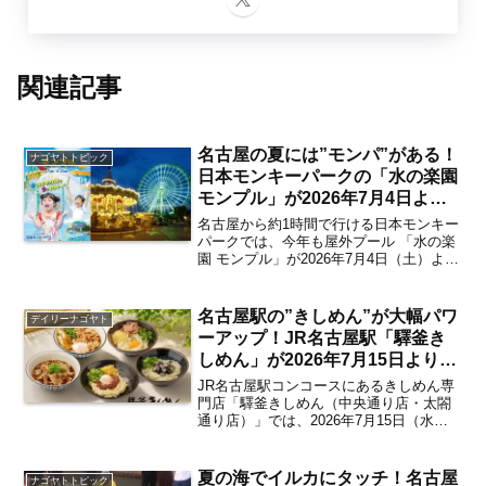
関連記事
名古屋の夏には”モンパ”がある！
ナゴヤトトピック
日本モンキーパークの「水の楽園
モンプル」が2026年7月4日より
スタート 8・9月はすみっコぐら
名古屋から約1時間で行ける日本モンキー
しと踊れる「モンパの夜まつり」
パークでは、今年も屋外プール 「水の楽
園 モンプル」が2026年7月4日（土）より
も開催【犬山】
オープン。大迫力プールで夏を大満喫で
きるウォーターアトラクションが今年も
いよいよ始まります。また、8月・9月の
名古屋駅の”きしめん”が大幅パワ
デイリーナゴヤト
指定日には...
ーアップ！JR名古屋駅「驛釜き
しめん」が2026年7月15日よりグ
ランドメニューをリニューアル
JR名古屋駅コンコースにあるきしめん専
注目の新メニューは？【名古屋
門店「驛釜きしめん（中央通り店・太閤
通り店）」では、2026年7月15日（水）
駅】
よりグランドメニューをリニューアル。
新メニュー5品を含む新たなラインアップ
で名古屋ならではの「きしめん」のおい
夏の海でイルカにタッチ！名古屋
ナゴヤトトピック