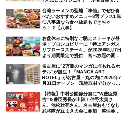
7月31日よりジェイアール名古屋タカ
シマヤにて開催 注目のスイーツは？
台湾ラーメンの聖地「味仙」でぜひ食
【名古屋駅】
べたいおすすめメニュー8選プラス1 味
仙八事店なら食べ放題もできちゃ
う！？【八事】
お盆休みに特別なご馳走ステーキが登
場！ブロンコビリーに「特上アンガス
リブロースステーキ」が2026年8月7日
より期間限定で提供 食べ放題の夏ブ
ロンコビュッフェにも注目【名古屋
名古屋に”2万冊のマンガに埋もれるホ
発】
テル”が誕生！「MANGA ART
HOTEL」が名古屋・丸の内に2026年7
月31日オープン 現地取材で分かった
新ホテルの注目ポイントは？【丸の内
【特報】中村公園節分祭に”W豊臣秀
／独自取材】
吉”＆豊臣秀長が出陣！仲野太賀さ
ん、池松壮亮さん、名古屋おもてなし
武将隊が豆まき大会に参加 整理券を
ゲットするには？【中村公園】