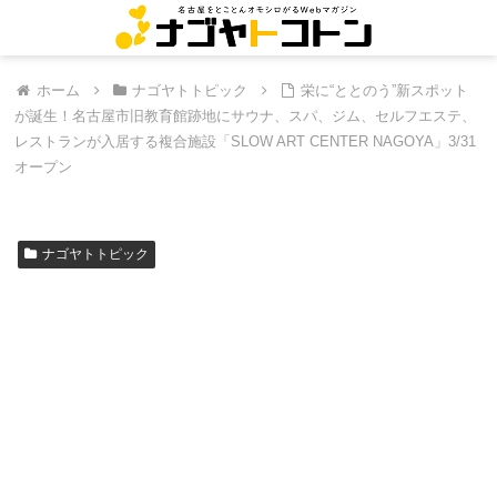
ホーム
ナゴヤトトピック
栄に“ととのう”新スポット
が誕生！名古屋市旧教育館跡地にサウナ、スパ、ジム、セルフエステ、
レストランが入居する複合施設「SLOW ART CENTER NAGOYA」3/31
オープン
ナゴヤトトピック