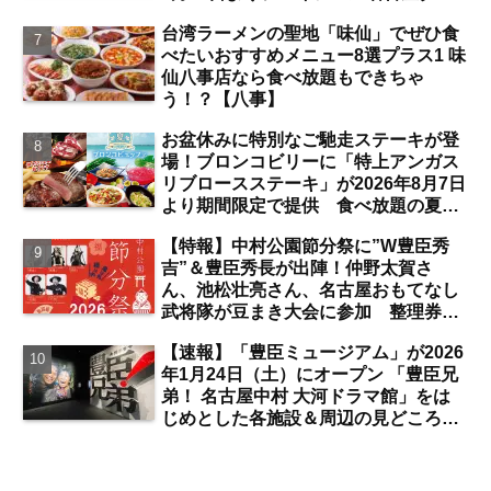
シマヤにて開催 注目のスイーツは？
台湾ラーメンの聖地「味仙」でぜひ食
【名古屋駅】
べたいおすすめメニュー8選プラス1 味
仙八事店なら食べ放題もできちゃ
う！？【八事】
お盆休みに特別なご馳走ステーキが登
場！ブロンコビリーに「特上アンガス
リブロースステーキ」が2026年8月7日
より期間限定で提供 食べ放題の夏ブ
ロンコビュッフェにも注目【名古屋
【特報】中村公園節分祭に”W豊臣秀
発】
吉”＆豊臣秀長が出陣！仲野太賀さ
ん、池松壮亮さん、名古屋おもてなし
武将隊が豆まき大会に参加 整理券を
ゲットするには？【中村公園】
【速報】「豊臣ミュージアム」が2026
年1月24日（土）にオープン 「豊臣兄
弟！ 名古屋中村 大河ドラマ館」をは
じめとした各施設＆周辺の見どころ
は？【まとめ／中村公園】