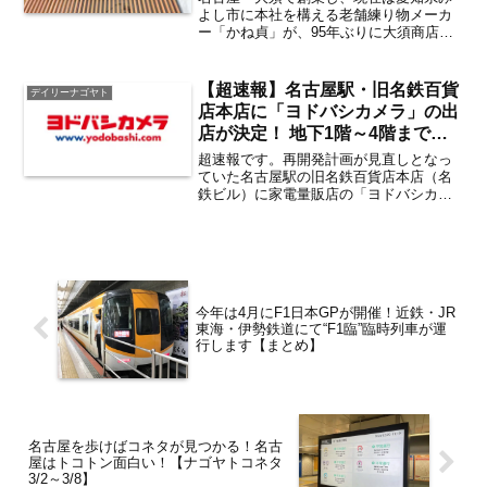
のホットドッグ専門店「GABU
よし市に本社を構える老舗練り物メーカ
ー「かね貞」が、95年ぶりに大須商店街
DOGS」が8月11日にそれぞれオ
に新店を出店。練り物専門店「ねり伝は
ープン 注目の食べ歩きメニュー
なれ 大須横丁店」が2026年8月8日（土）
は？【大須観音・上前津】
に、新業態のホットドッグ専門店
【超速報】名古屋駅・旧名鉄百貨
デイリーナゴヤト
「GABU DOGS...
店本店に「ヨドバシカメラ」の出
店が決定！ 地下1階～4階までを
使った大型店が2026年夏頃にオ
超速報です。再開発計画が見直しとなっ
ープン
ていた名古屋駅の旧名鉄百貨店本店（名
鉄ビル）に家電量販店の「ヨドバシカメ
ラ」が出店することで合意したと発表が
行われました。名古屋駅に「ヨドバシカ
メラ」の”大型店”が2026年夏頃に誕生！
2026年7月10...
今年は4月にF1日本GPが開催！近鉄・JR
東海・伊勢鉄道にて“F1臨”臨時列車が運
行します【まとめ】
名古屋を歩けばコネタが見つかる！名古
屋はトコトン面白い！【ナゴヤトコネタ
3/2～3/8】