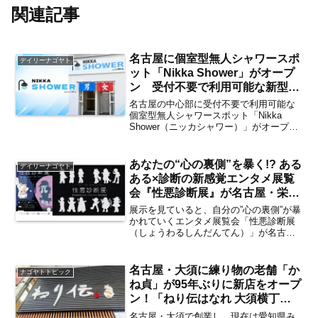
関連記事
名古屋に個室型無人シャワースポ
デイリーナゴヤト
ット「Nikka Shower」がオープ
ン 受付不要で利用可能な新型シ
ャワースポットの利用方法は？
名古屋の中心部に受付不要で利用可能な
【矢場町・丸田町】
個室型無人シャワースポット「Nikka
Shower（ニッカシャワー）」がオープ
ン。現在、急速に店舗を拡大している
「セルフカフェ」を運営する株式会社ニ
ッカホームの新たなチャレンジとなる新
あなたの“心の裏側”を暴く!? ある
デイリーナゴヤト
サービスが登場しま...
ある×診断の新感覚エンタメ展覧
会『性悪診断展』が名古屋・栄で
開催決定 見どころは？【栄】
展示を見ていると、自分の”心の裏側”が暴
かれていくエンタメ展覧会「性悪診断展
（しょうわるしんだんてん）」が名古
屋・栄のアルベホール名古屋にて開催。
日常やネットに溢れる「性格の悪い人あ
るある」の展示を楽しみながら、独自の
名古屋・大須に練り物の老舗「か
ナゴヤトトピック
AI診断システムで「性...
ね貞」が95年ぶりに新店をオープ
ン！「ねり伝はなれ 大須横丁
店」が2026年8月8日に、新業態
名古屋・大須で創業し、現在は愛知県み