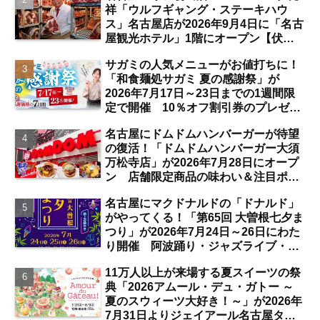
祥「ウルフギャング・ステーキハウ
ス」名古屋店が2026年9月4日に「名古
屋観光ホテル」1階にオープン【伏
見】
サガミの人気メニューがお値打ちに！
「和食麺処サガミ 夏の感謝祭」が
2026年7月17日～23日までの1週間限
定で開催 10％オフ割引券のプレゼン
トも【名古屋発】
名古屋にドムドムハンバーガーが待望
の復活！「ドムドムハンバーガー大須
万松寺店」が2026年7月28日にオープ
ン 店舗限定商品の味わい＆注目ポイ
ントは？【レポート／大須観音・上前
名古屋にマクドナルドの「ドナルド」
津／独自取材】
がやってくる！「第65回 大曽根七夕ま
つり」が2026年7月24日～26日にわた
り開催 阿波踊り・ジャズライブ・道
路お絵かきと楽しい企画がいっぱいな
11万人以上が来場する夏スイーツの祭
夏祭りの見どころは？【まとめ／大曽
典「2026アムール・デュ・ガトー ～
根】
夏のスウィーツ大好き！～」が2026年
7月31日よりジェイアール名古屋タカ