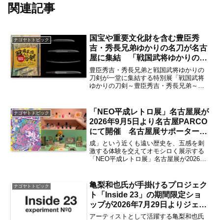
関連記事
国宝や重要文化財を含む豊臣秀
ナゴヤトトピック
吉・秀長兄弟ゆかりの名刀が名古
屋に集結 「戦国武将ゆかりの刀
剣～豊臣秀吉・秀長兄弟～」が
豊臣秀吉・秀長兄弟と戦国武将ゆかりの
2026年7月11日から名古屋刀剣博
刀剣が一堂に集結する特別展「戦国武将
ゆかりの刀剣～豊臣秀吉・秀長兄弟～」
物館にて開催【矢場町・大須観
が2026年7月11日（土）～9月27日（日）
音・伏見】
にかけて名古屋刀剣博物館「名古屋刀剣
ワールド」にて開催。国宝・重要文化財
「NEO平成レトロ展」名古屋展が
ナゴヤトトピック
を含む豊臣秀吉...
2026年9月5日より名古屋PARCO
にて開催 名古屋展サポーターに
はBOYS AND MENが就任！ 見ど
成」という近くも遠い歴史を、五感を刺
ころは？【矢場町・栄】
激する体験を交えてオモシロく展示する
「NEO平成レトロ展」名古屋展が2026年
9月5日（土）～10月4日（日）にかけて名
古屋PARCO 南館10階 EVENTSPACEに
て開催。2025年夏に東京・渋谷で...
亀梨和也氏が手掛けるプロジェク
ナゴヤトトピック
ト「Inside 23」の期間限定ショ
ップが2026年7月29日よりジェイ
アール名古屋タカシマヤに初登
アーティストとして活躍する亀梨和也氏