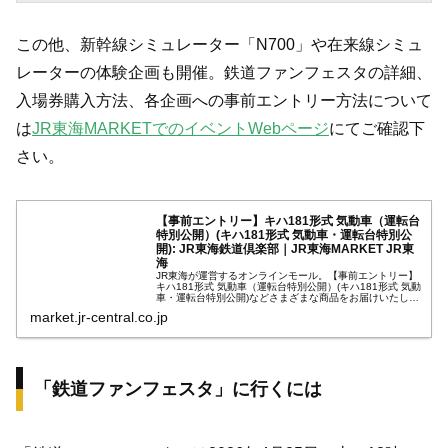
この他、新幹線シミュレーター「N700」や在来線シミュ
レーターの体験企画も開催。鉄道ファンフェスタの詳細、
入場券購入方法、各企画への事前エントリー方法について
は
JR東海MARKETでのイベントWebページ
にてご確認下
さい。
【事前エントリー】キハ181形式 気動車（運転台
特別公開）(キハ181形式 気動車・運転台特別公
開): JR東海鉄道倶楽部｜JR東海MARKET JR東
海
JR東海が運営するオンラインモール。【事前エントリー】
キハ181形式 気動車（運転台特別公開）(キハ181形式 気動
車・運転台特別公開)などさまざまな商品をお届けいたしま
す。
market.jr-central.co.jp
「鉄道ファンフェスタ」に行くには