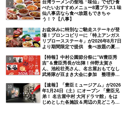
台湾ラーメンの聖地「味仙」でぜひ食
【名古屋駅】
べたいおすすめメニュー8選プラス1 味
仙八事店なら食べ放題もできちゃ
う！？【八事】
お盆休みに特別なご馳走ステーキが登
場！ブロンコビリーに「特上アンガス
リブロースステーキ」が2026年8月7日
より期間限定で提供 食べ放題の夏ブ
ロンコビュッフェにも注目【名古屋
【特報】中村公園節分祭に”W豊臣秀
発】
吉”＆豊臣秀長が出陣！仲野太賀さ
ん、池松壮亮さん、名古屋おもてなし
武将隊が豆まき大会に参加 整理券を
ゲットするには？【中村公園】
【速報】「豊臣ミュージアム」が2026
年1月24日（土）にオープン 「豊臣兄
弟！ 名古屋中村 大河ドラマ館」をは
じめとした各施設＆周辺の見どころ
は？【まとめ／中村公園】