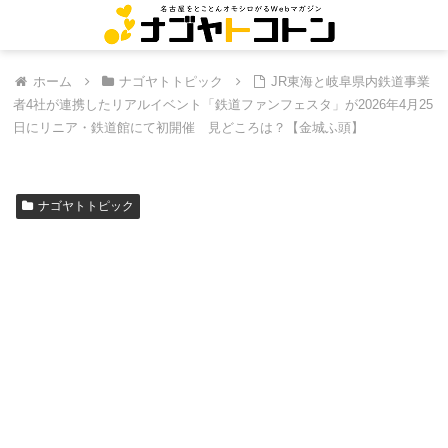
ホーム
ナゴヤトトピック
JR東海と岐阜県内鉄道事業
者4社が連携したリアルイベント「鉄道ファンフェスタ」が2026年4月25
日にリニア・鉄道館にて初開催 見どころは？【金城ふ頭】
ナゴヤトトピック