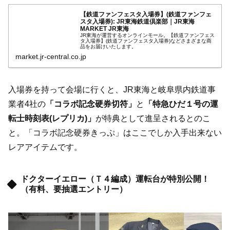
【鉄道ファンフェスタ入場券】(鉄道ファンフェ
スタ入場券): JR東海鉄道倶楽部｜JR東海
MARKET JR東海
JR東海が運営するオンラインモール。【鉄道ファンフェス
タ入場券】(鉄道ファンフェスタ入場券)などさまざまな商
品をお届けいたします。
market.jr-central.co.jp
入場券を持って会場に行くと、JR東海と岐阜県内鉄道事
業者4社の
「コラボ記念硬券切符」
と
「特急ひだ１号の運
転士時刻表(レプリカ)」
が特典として進呈されるとのこ
と。「コラボ記念硬券きっぷ」はここでしか入手出来ない
レアアイテムです。
ドクターイエロー（Ｔ４編成）運転台が特別公開！
（有料、要抽選エントリー）