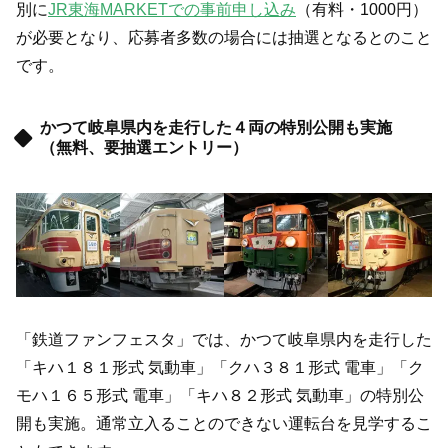
別に
JR東海MARKETでの事前申し込み
（有料・1000円）
が必要となり、応募者多数の場合には抽選となるとのこと
です。
かつて岐阜県内を走行した４両の特別公開も実施
（無料、要抽選エントリー）
「鉄道ファンフェスタ」では、かつて岐阜県内を走行した
「キハ１８１形式 気動車」「クハ３８１形式 電車」「ク
モハ１６５形式 電車」「キハ８２形式 気動車」の特別公
開も実施。通常立入ることのできない運転台を見学するこ