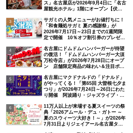
ス」名古屋店が2026年9月4日に「名古
屋観光ホテル」1階にオープン【伏
見】
サガミの人気メニューがお値打ちに！
「和食麺処サガミ 夏の感謝祭」が
2026年7月17日～23日までの1週間限
定で開催 10％オフ割引券のプレゼン
トも【名古屋発】
名古屋にドムドムハンバーガーが待望
の復活！「ドムドムハンバーガー大須
万松寺店」が2026年7月28日にオープ
ン 店舗限定商品の味わい＆注目ポイ
ントは？【レポート／大須観音・上前
名古屋にマクドナルドの「ドナルド」
津／独自取材】
がやってくる！「第65回 大曽根七夕ま
つり」が2026年7月24日～26日にわた
り開催 阿波踊り・ジャズライブ・道
路お絵かきと楽しい企画がいっぱいな
11万人以上が来場する夏スイーツの祭
夏祭りの見どころは？【まとめ／大曽
典「2026アムール・デュ・ガトー ～
根】
夏のスウィーツ大好き！～」が2026年
7月31日よりジェイアール名古屋タカ
シマヤにて開催 注目のスイーツは？