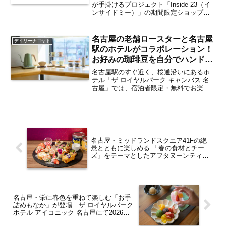
場！ 新作アイテムの先行発売も
が手掛けるプロジェクト「Inside 23（イ
ンサイドミー）」の期間限定ショップが
決定 入場方法は？【名古屋駅】
ジェイアール名古屋タカシマヤに初登
場！2026年7月29日（水）～8月11日
（火・祝）にかけて、ジェイアール名古
名古屋の老舗ロースターと名古屋
デイリーナゴヤト
屋タカシマ...
駅のホテルがコラボレーション！
お好みの珈琲豆を自分でハンドド
リップして楽しむ「コーヒー・エ
名古屋駅のすぐ近く、桜通沿いにあるホ
クスペリエンス」を2026年6月15
テル「ザ ロイヤルパーク キャンバス 名
古屋」では、宿泊者限定・無料でお楽し
日よりスタート【名古屋駅】
みいただける滞在体験「コーヒー・エク
スペリエンス」を2026年6月15日（月）
よりスタート。創業から約80年の歴史を
数え、名古屋...
名古屋・ミッドランドスクエア41Fの絶
景とともに楽しめる 「春の食材とチー
ズ」をテーマとしたアフタヌーンティー
＆パフェが3月2日より期間限定で登場
【名古屋駅】
名古屋・栄に春色を重ねて楽しむ「お手
詰めもなか」が登場 ザ ロイヤルパーク
ホテル アイコニック 名古屋にて2026年3
月3日より提供開始【栄】