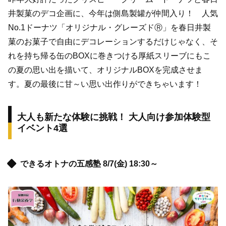
井製菓のデコ企画に、今年は側島製罐が仲間入り！ 人気
No.1ドーナツ「オリジナル・グレーズドⓇ」を春日井製
菓のお菓子で自由にデコレーションするだけじゃなく、そ
れを持ち帰る缶のBOXに巻きつける厚紙スリーブにもこ
の夏の思い出を描いて、オリジナルBOXを完成させま
す。夏の最後に甘～い思い出作りができちゃいます！
大人も新たな体験に挑戦！ 大人向け参加体験型
イベント4選
できるオトナの五感塾 8/7(金) 18:30～