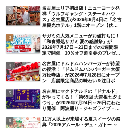
注目サービスは？【中部国際空港】
名古屋エリア初出店！ニューヨーク発
祥「ウルフギャング・ステーキハウ
ス」名古屋店が2026年9月4日に「名古
屋観光ホテル」1階にオープン【伏
見】
サガミの人気メニューがお値打ちに！
「和食麺処サガミ 夏の感謝祭」が
2026年7月17日～23日までの1週間限
定で開催 10％オフ割引券のプレゼン
トも【名古屋発】
名古屋にドムドムハンバーガーが待望
の復活！「ドムドムハンバーガー大須
万松寺店」が2026年7月28日にオープ
ン 店舗限定商品の味わい＆注目ポイ
ントは？【レポート／大須観音・上前
名古屋にマクドナルドの「ドナルド」
津／独自取材】
がやってくる！「第65回 大曽根七夕ま
つり」が2026年7月24日～26日にわた
り開催 阿波踊り・ジャズライブ・道
路お絵かきと楽しい企画がいっぱいな
11万人以上が来場する夏スイーツの祭
夏祭りの見どころは？【まとめ／大曽
典「2026アムール・デュ・ガトー ～
根】