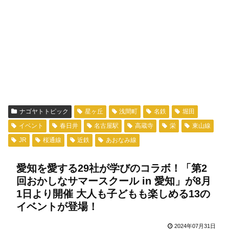
ナゴヤトトピック
星ヶ丘
浅間町
名鉄
堀田
イベント
春日井
名古屋駅
高蔵寺
栄
東山線
JR
桜通線
近鉄
あおなみ線
愛知を愛する29社が学びのコラボ！「第2
回おかしなサマースクール in 愛知」が8月
1日より開催 大人も子どもも楽しめる13の
イベントが登場！
2024年07月31日