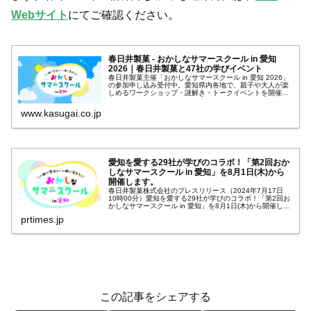
Webサイト
にてご確認ください。
春日井製菓 - おかしなサマースクール in 愛知
2026｜春日井製菓と47社の学びイベント
春日井製菓主催「おかしなサマースクール in 愛知 2026」
の参加申し込み受付中。愛知県内各地で、親子や大人が楽
しめるワークショップ・謎解き・トークイベントを開催し
ます。
www.kasugai.co.jp
愛知を愛する29社が学びのコラボ！「第2回おか
しなサマースクール in 愛知」を8月1日(木)から
開催します。
春日井製菓株式会社のプレスリリース（2024年7月17日
10時00分）愛知を愛する29社が学びのコラボ！「第2回お
かしなサマースクール in 愛知」を8月1日(木)から開催しま
す。
prtimes.jp
この記事をシェアする