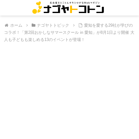
ホーム
ナゴヤトトピック
愛知を愛する29社が学びの
コラボ！「第2回おかしなサマースクール in 愛知」が8月1日より開催 大
人も子どもも楽しめる13のイベントが登場！