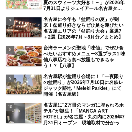
夏のスウィーツ大好き！～」が2026年
7月31日よりジェイアール名古屋タカ
シマヤにて開催 注目のスイーツは？
名古屋に今年も「盆踊りの夏」が到
【名古屋駅】
来！盆踊り好きならぜひ足を運びたい
名古屋エリアの「盆踊り大会」厳選7
＋2選【2026年7月～8月分／まとめ】
台湾ラーメンの聖地「味仙」でぜひ食
べたいおすすめメニュー8選プラス1 味
仙八事店なら食べ放題もできちゃ
う！？【八事】
名古屋駅が盆踊り会場に！「一夜限り
の盆踊り」が2026年7月10日に名鉄レ
ジャック跡地「Meieki Parklet」にて
開催【名古屋駅】
名古屋に”2万冊のマンガに埋もれるホ
テル”が誕生！「MANGA ART
HOTEL」が名古屋・丸の内に2026年7
月31日オープン 現地取材で分かった
新ホテルの注目ポイントは？【丸の内