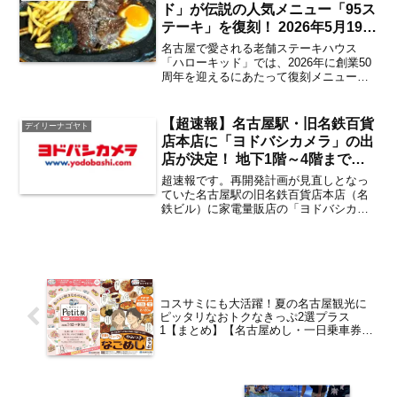
ド」が伝説の人気メニュー「95ス
テーキ」を復刻！ 2026年5月19日
まで期間限定で発売中【太平通・
名古屋で愛される老舗ステーキハウス
東海市】
「ハローキッド」では、2026年に創業50
周年を迎えるにあたって復刻メニューを
展開中。現在は、伝説に人気メニュー
「95ステーキ」が2026年5月19日（火）
までの期間限定で登場しています。名古
【超速報】名古屋駅・旧名鉄百貨
デイリーナゴヤト
屋でディープに...
店本店に「ヨドバシカメラ」の出
店が決定！ 地下1階～4階までを
使った大型店が2026年夏頃にオ
超速報です。再開発計画が見直しとなっ
ープン
ていた名古屋駅の旧名鉄百貨店本店（名
鉄ビル）に家電量販店の「ヨドバシカメ
ラ」が出店することで合意したと発表が
行われました。名古屋駅に「ヨドバシカ
メラ」の”大型店”が2026年夏頃に誕生！
2026年7月10...
コスサミにも大活躍！夏の名古屋観光に
ピッタリなおトクなきっぷ2選プラス
1【まとめ】【名古屋めし・一日乗車券・
名古屋巡り】