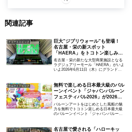
関連記事
巨大”ジブリウォール”も登場！
ナゴヤトトピック
名古屋・栄の新スポット
「HAERA」をトコトン楽しみた
い人ためのラグジュアリー度＆映
名古屋・栄の新たな大型商業施設となる
え度＆名古屋度満載の見どころ6
ラグジュアリーモール「HAERA」がいよ
いよ2026年6月11日（木）にグランドオ
選【独自取材・栄】
ープン。トップブランドの旗艦店や名古
屋エリア初登場のお店、さらには名古屋
エリアのフラッグシップとなるTOHOシ
無料で楽しめる日本最大級のバル
ナゴヤトトピック
ネマズ栄など...
ーンイベント「ジャパンバルーン
フェスティバル2026」が2026年6
月13日・14日の2日間にわたり名
バルーンアートをはじめとした風船の魅
古屋で開催 見どころは？【名古
力を無料でトコトン楽しめる日本最大級
のバルーンイベント「ジャパンバルーン
屋駅・栄生・亀島】
フェスティバル2026」が2026年6月13日
（土）・14日（日）の2日間にわたりイオ
ンモール Nagoya Noritake Ga...
名古屋で愛される「ハローキッ
ナゴヤトトピック