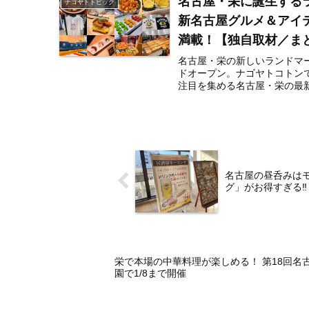
名古屋・栄に誕生するラ
ナゴヤトトピック
新名古屋グルメ＆アイテ
満載！【独自取材／ま
名古屋・栄の新しいランドマーク
ドオープン。ナゴヤトコトンで
注目を集める名古屋・栄の最新
名古屋の昼呑みはモ
グ」がお得すぎる‼︎
栄で本場の中華料理が楽しめる！ 第18回名
園で1/8まで開催