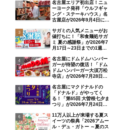
名古屋エリア初出店！ニュ
空港店舗ならではの注目サ
ーヨーク発祥「ウルフギャ
ービスは？【中部国際空
ング・ステーキハウス」名
港】
古屋店が2026年9月4日に
「名古屋観光ホテル」1階
サガミの人気メニューがお
にオープン【伏見】
値打ちに！「和食麺処サガ
ミ 夏の感謝祭」が2026年7
月17日～23日までの1週間
限定で開催 10％オフ割引
名古屋にドムドムハンバー
券のプレゼントも【名古屋
ガーが待望の復活！「ドム
発】
ドムハンバーガー大須万松
寺店」が2026年7月28日に
オープン 店舗限定商品の
名古屋にマクドナルドの
味わい＆注目ポイントは？
「ドナルド」がやってく
【レポート／大須観音・上
る！「第65回 大曽根七夕ま
前津／独自取材】
つり」が2026年7月24日～
26日にわたり開催 阿波踊
11万人以上が来場する夏ス
り・ジャズライブ・道路お
イーツの祭典「2026アムー
絵かきと楽しい企画がいっ
ル・デュ・ガトー ～夏のス
ぱいな夏祭りの見どころ