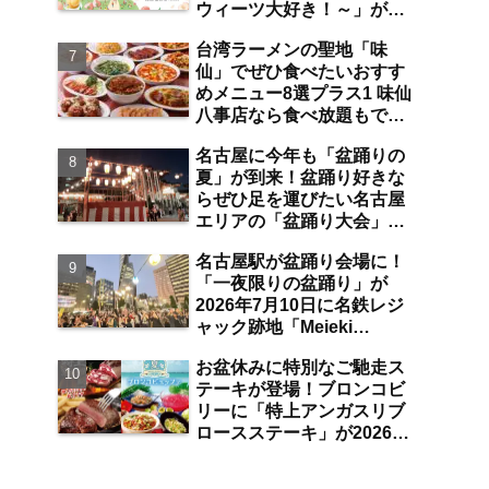
ウィーツ大好き！～」が
は？【まとめ／大曽根】
2026年7月31日よりジェイ
台湾ラーメンの聖地「味
アール名古屋タカシマヤに
仙」でぜひ食べたいおすす
て開催 注目のスイーツは？
めメニュー8選プラス1 味仙
【名古屋駅】
八事店なら食べ放題もでき
ちゃう！？【八事】
名古屋に今年も「盆踊りの
夏」が到来！盆踊り好きな
らぜひ足を運びたい名古屋
エリアの「盆踊り大会」厳
選7＋2選【2026年7月～8月
名古屋駅が盆踊り会場に！
分／まとめ】
「一夜限りの盆踊り」が
2026年7月10日に名鉄レジ
ャック跡地「Meieki
Parklet」にて開催【名古屋
お盆休みに特別なご馳走ス
駅】
テーキが登場！ブロンコビ
リーに「特上アンガスリブ
ロースステーキ」が2026年
8月7日より期間限定で提
供 食べ放題の夏ブロンコ