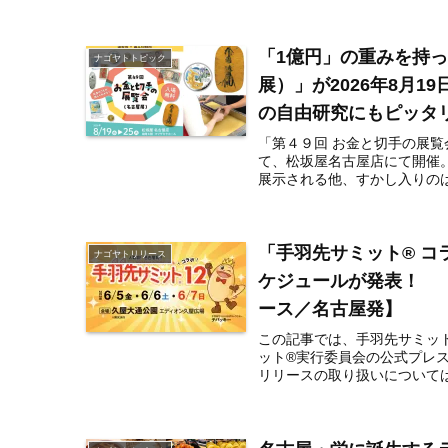
「1億円」の重みを持
ナゴヤトトピック
展）」が2026年8月
の自由研究にもピッタ
「第４９回 お金と切手の展覧会
て、松坂屋名古屋店にて開催
展示される他、すかし入りのは
「手羽先サミット®︎ 
ナゴヤトリリース
ケジュールが発表！ 「N
ース／名古屋発】
この記事では、手羽先サミッ
ット®︎実行委員会の公式プレ
リリースの取り扱いについては