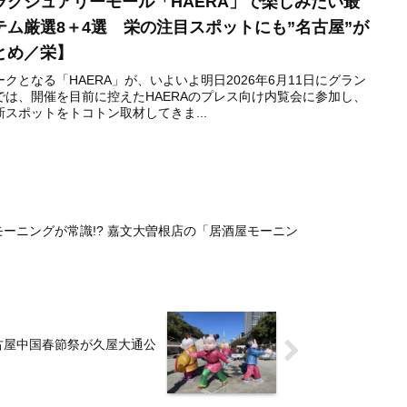
グジュアリーモール「HAERA」で楽しみたい最
ム厳選8＋4選 栄の注目スポットにも”名古屋”が
とめ／栄】
となる「HAERA」が、いよいよ明日2026年6月11日にグラン
は、開催を目前に控えたHAERAのプレス向け内覧会に参加し、
スポットをトコトン取材してきま...
ーニングが常識!? 嘉文大曽根店の「居酒屋モーニン
古屋中国春節祭が久屋大通公