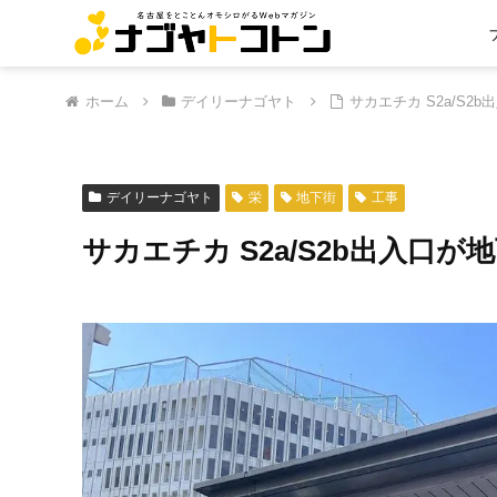
ホーム
デイリーナゴヤト
サカエチカ S2a/S
デイリーナゴヤト
栄
地下街
工事
サカエチカ S2a/S2b出入口