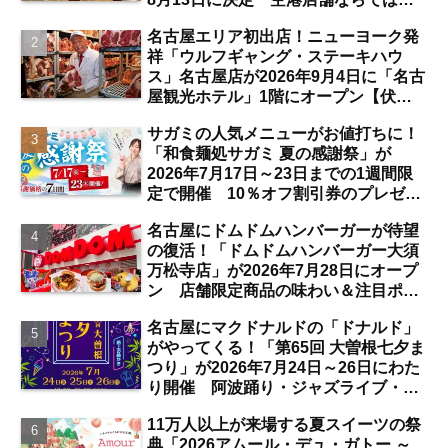
注目サービスは？【中部国際空港】
名古屋エリア初出店！ニューヨーク発
祥「ウルフギャング・ステーキハウ
ス」名古屋店が2026年9月4日に「名古
屋観光ホテル」1階にオープン【伏
見】
サガミの人気メニューがお値打ちに！
「和食麺処サガミ 夏の感謝祭」が
2026年7月17日～23日までの1週間限
定で開催 10％オフ割引券のプレゼン
トも【名古屋発】
名古屋にドムドムハンバーガーが待望
の復活！「ドムドムハンバーガー大須
万松寺店」が2026年7月28日にオープ
ン 店舗限定商品の味わい＆注目ポイ
ントは？【レポート／大須観音・上前
名古屋にマクドナルドの「ドナルド」
津／独自取材】
がやってくる！「第65回 大曽根七夕ま
つり」が2026年7月24日～26日にわた
り開催 阿波踊り・ジャズライブ・道
路お絵かきと楽しい企画がいっぱいな
11万人以上が来場する夏スイーツの祭
夏祭りの見どころは？【まとめ／大曽
典「2026アムール・デュ・ガトー ～
根】