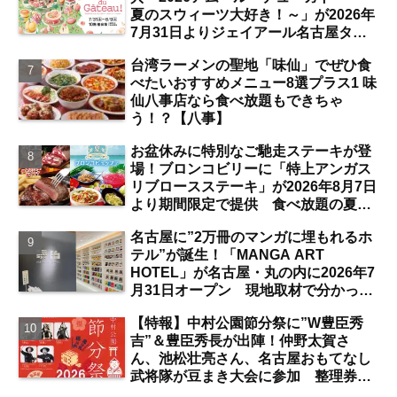
夏のスウィーツ大好き！～」が2026年
7月31日よりジェイアール名古屋タカ
シマヤにて開催 注目のスイーツは？
台湾ラーメンの聖地「味仙」でぜひ食
【名古屋駅】
べたいおすすめメニュー8選プラス1 味
仙八事店なら食べ放題もできちゃ
う！？【八事】
お盆休みに特別なご馳走ステーキが登
場！ブロンコビリーに「特上アンガス
リブロースステーキ」が2026年8月7日
より期間限定で提供 食べ放題の夏ブ
ロンコビュッフェにも注目【名古屋
名古屋に”2万冊のマンガに埋もれるホ
発】
テル”が誕生！「MANGA ART
HOTEL」が名古屋・丸の内に2026年7
月31日オープン 現地取材で分かった
新ホテルの注目ポイントは？【丸の内
【特報】中村公園節分祭に”W豊臣秀
／独自取材】
吉”＆豊臣秀長が出陣！仲野太賀さ
ん、池松壮亮さん、名古屋おもてなし
武将隊が豆まき大会に参加 整理券を
ゲットするには？【中村公園】