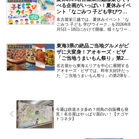
ナゴヤトトピック
店・...
べる企画がいっぱい！夏休みイベ
ント「なごみつ 子ども学びウィ
ーク」が2026年8月5日～18日に
名古屋栄三越では、夏休みイベント「な
かけて開催 見どころは？【栄】
ごみつ 子ども 学びウイーク」を2026年8
月5日～18日にかけて開催。様々なワーク
ショップやクイズラリーに親子でチャレ
ンジしながら、楽しく学べるイベントが
行われます。夏休みの自由工作にもピッ
東海3県の絶品ご当地グルメがピ
ナゴヤトトピック
タリ！ ワー...
ザに大変身！アオキーズ・ピザ
「ご当地うまいもん祭り」第2弾
が2026年6月4日よりスタート
名古屋から東海エリアを中心に展開する
気になるメニューは？【名古屋
アオキーズ・ピザでは、昨年大好評だっ
た「ご当地うまいもん祭り」の第2弾を
発】
2026年6月4日(木)より開催。東海3県のご
当地グルメをテーマに、東海3県それぞれ
の魅力を楽しめる新たなピザやサイドメ
ニューが期間...
今週は鉄道ネタ多め？焼鳥の自販機も発
見！名古屋はやっぱり面白い！【ナゴヤ
トコネタ】