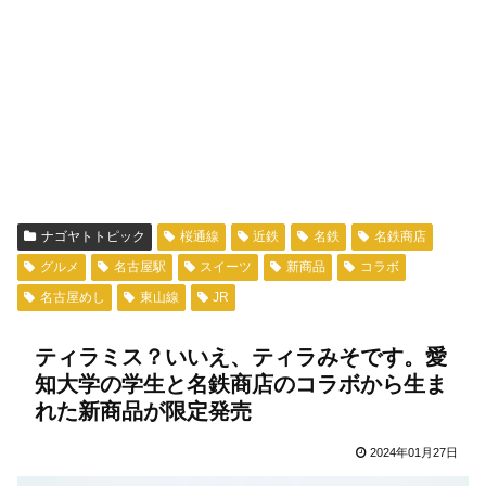
ナゴヤトトピック
桜通線
近鉄
名鉄
名鉄商店
グルメ
名古屋駅
スイーツ
新商品
コラボ
名古屋めし
東山線
JR
ティラミス？いいえ、ティラみそです。愛
知大学の学生と名鉄商店のコラボから生ま
れた新商品が限定発売
2024年01月27日