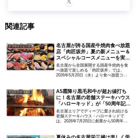
関連記事
名古屋が誇る国産牛焼肉食べ放題
ナゴヤトトピック
店「肉匠坂井」夏の新メニュー＆
スペシャルコースメニューを実食
レポート 特製八丁味噌だれとカ
名古屋から全国展開する国産牛焼肉を食
ルビの相性は？【レポート／名古
べ放題で楽しめる「肉匠坂井」では、
2026年5月20日（水）より食べ放題コー
屋発】
スを刷新。夏の新メニューとして17品が
新たに登場するほか、新たなメインコー
スとして贅沢なおいしさをトコトン堪能
A5霜降り黒毛和牛が超お値打ち
デイリーナゴヤト
できる「肉匠坂井ス...
に！名古屋の老舗ステーキハウス
「ハローキッド」が「50周年記念
創業祭」を2026年7月18日～20日
名古屋エリアでディープに愛され続ける
の3日間限定で開催【太平通・東
老舗ステーキハウス・ハローキッドで
は、2026年7月20日に創業から50周年を
海市】
節目にあたることを記念した「50周年記
念創業祭」を、2026年7月18日（土）～7
月20日（月・祝）の3日間にわたり太平通
夏休みの名古屋栄三越は楽しく学