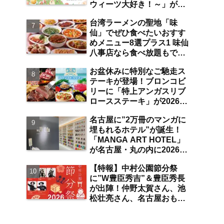
ウィーツ大好き！～」が
は？【まとめ／大曽根】
2026年7月31日よりジェイ
台湾ラーメンの聖地「味
アール名古屋タカシマヤに
仙」でぜひ食べたいおすす
て開催 注目のスイーツは？
めメニュー8選プラス1 味仙
【名古屋駅】
八事店なら食べ放題もでき
ちゃう！？【八事】
お盆休みに特別なご馳走ス
テーキが登場！ブロンコビ
リーに「特上アンガスリブ
ロースステーキ」が2026年
8月7日より期間限定で提
名古屋に”2万冊のマンガに
供 食べ放題の夏ブロンコ
埋もれるホテル”が誕生！
ビュッフェにも注目【名古
「MANGA ART HOTEL」
屋発】
が名古屋・丸の内に2026年
7月31日オープン 現地取
【特報】中村公園節分祭
材で分かった新ホテルの注
に”W豊臣秀吉”＆豊臣秀長
目ポイントは？【丸の内／
が出陣！仲野太賀さん、池
独自取材】
松壮亮さん、名古屋おもて
なし武将隊が豆まき大会に
参加 整理券をゲットする