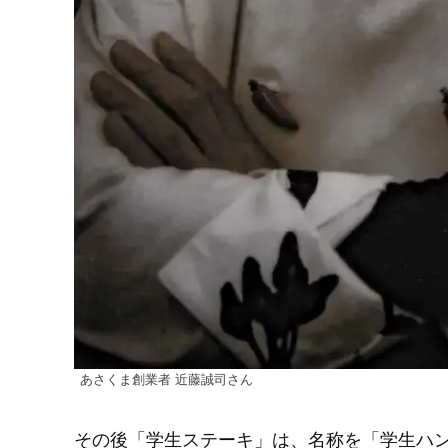
あさくま創業者 近藤誠司さん
その後「学生ステーキ」は、名称を「学生ハ