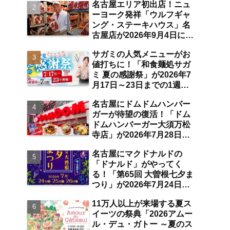
名古屋エリア初出店！ニュ
空港店舗ならではの注目サ
ーヨーク発祥「ウルフギャ
ービスは？【中部国際空
ング・ステーキハウス」名
港】
古屋店が2026年9月4日に
「名古屋観光ホテル」1階
サガミの人気メニューがお
にオープン【伏見】
値打ちに！「和食麺処サガ
ミ 夏の感謝祭」が2026年7
月17日～23日までの1週間
限定で開催 10％オフ割引
名古屋にドムドムハンバー
券のプレゼントも【名古屋
ガーが待望の復活！「ドム
発】
ドムハンバーガー大須万松
寺店」が2026年7月28日に
オープン 店舗限定商品の
名古屋にマクドナルドの
味わい＆注目ポイントは？
「ドナルド」がやってく
【レポート／大須観音・上
る！「第65回 大曽根七夕ま
前津／独自取材】
つり」が2026年7月24日～
26日にわたり開催 阿波踊
11万人以上が来場する夏ス
り・ジャズライブ・道路お
イーツの祭典「2026アムー
絵かきと楽しい企画がいっ
ル・デュ・ガトー ～夏のス
ぱいな夏祭りの見どころ