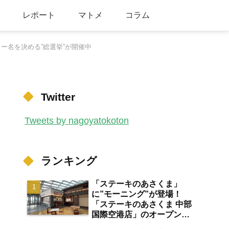
レポート
マトメ
コラム
ュー名を決める”総選挙”が開催中
Twitter
Tweets by nagoyatokoton
ランキング
「ステーキのあさくま」
に”モーニング”が登場！
「ステーキのあさくま 中部
国際空港店」のオープン日
が2026年8月13日に決定