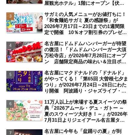
屋観光ホテル」1階にオープン【伏
見】
サガミの人気メニューがお値打ちに！
「和食麺処サガミ 夏の感謝祭」が
2026年7月17日～23日までの1週間限
定で開催 10％オフ割引券のプレゼン
トも【名古屋発】
名古屋にドムドムハンバーガーが待望
の復活！「ドムドムハンバーガー大須
万松寺店」が2026年7月28日にオープ
ン 店舗限定商品の味わい＆注目ポイ
ントは？【レポート／大須観音・上前
名古屋にマクドナルドの「ドナルド」
津／独自取材】
がやってくる！「第65回 大曽根七夕ま
つり」が2026年7月24日～26日にわた
り開催 阿波踊り・ジャズライブ・道
路お絵かきと楽しい企画がいっぱいな
11万人以上が来場する夏スイーツの祭
夏祭りの見どころは？【まとめ／大曽
典「2026アムール・デュ・ガトー ～
根】
夏のスウィーツ大好き！～」が2026年
7月31日よりジェイアール名古屋タカ
シマヤにて開催 注目のスイーツは？
名古屋に今年も「盆踊りの夏」が到
【名古屋駅】