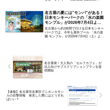
名古屋にて開催中 最終日には1日
Sweets Party Afternoon Tea」が、2026年
限定キッズプリンセス体験も【さ
8月31日までの特定日にストリングスホテ
さしまライブ】
ル名古屋にて開催中...
名古屋の夏には”モンパ”がある！
ナゴヤトトピック
日本モンキーパークの「水の楽園
モンプル」が2026年7月4日より
スタート 8・9月はすみっコぐら
名古屋から約1時間で行ける日本モンキー
しと踊れる「モンパの夜まつり」
パークでは、今年も屋外プール 「水の楽
園 モンプル」が2026年7月4日（土）より
も開催【犬山】
オープン。大迫力プールで夏を大満喫で
きるウォーターアトラクションが今年も
いよいよ始まります。また、8月・9月の
指定日には...
名古屋発！大人気の「セルフカフェ」が
法人向けサブスクリプションプランを提
供開始
【速報】名古屋市名東区でニホンカモシ
カの目撃情報 発見した際にはどうすれ
ばいい？