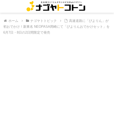
ホーム
ナゴヤトトピック
高速道路に「ぴよりん」が
初おでかけ！新東名 NEOPASA岡崎にて「ぴよりんおでかけセット」を
6月7日・8日の2日間限定で発売