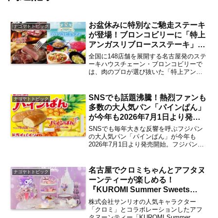
お盆休みに特別なご馳走ステーキ
ナゴヤトトピック
が登場！ブロンコビリーに「特上
アンガスリブロースステーキ」が
2026年8月7日より期間限定で提
全国に148店舗を展開する名古屋発のステ
供 食べ放題の夏ブロンコビュッ
ーキハウスチェーン・ブロンコビリーで
は、肉のプロが選び抜いた「特上アンガ
フェにも注目【名古屋発】
スリブロースステーキ」を2026年8月7日
（金）から期間限定で提供開始。家族や
大切な人と過ごす時間が増えるお盆休み
SNSでも話題沸騰！熱烈ファンも
ナゴヤトトピック
ピッタリの特別...
多数の大人気パン「パインぱん」
が今年も2026年7月1日より発売
開始 SNSキャンペーンも開催
SNSでも毎年大きな反響を呼ぶフジパン
【名古屋発】
の大人気パン「パインぱん」が今年も
2026年7月1日より発売開始。フジパンの
夏の風物詩として熱烈なファンも多数の
大人気パンが、18回目の登場なります。
年間問い合わせ数圧倒的No.1を誇る大人
名古屋でクロミちゃんとアフタヌ
ナゴヤトトピック
気パン「パイ...
ーンティーが楽しめる！
『KUROMI Summer Sweets
Party Afternoon Tea』が2026年
株式会社サンリオの人気キャラクター
8月31日までストリングスホテル
「クロミ」とコラボレーションしたアフ
タヌーンティー「KUROMI Summer