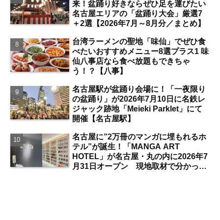
来！盆踊り好きならぜひ足を運びたい
名古屋エリアの「盆踊り大会」厳選7
＋2選【2026年7月～8月分／まとめ】
台湾ラーメンの聖地「味仙」でぜひ食
べたいおすすめメニュー8選プラス1 味
仙八事店なら食べ放題もできちゃ
う！？【八事】
名古屋駅が盆踊り会場に！「一夜限り
の盆踊り」が2026年7月10日に名鉄レ
ジャック跡地「Meieki Parklet」にて
開催【名古屋駅】
名古屋に”2万冊のマンガに埋もれるホ
テル”が誕生！「MANGA ART
HOTEL」が名古屋・丸の内に2026年7
月31日オープン 現地取材で分かった
新ホテルの注目ポイントは？【丸の内
／独自取材】