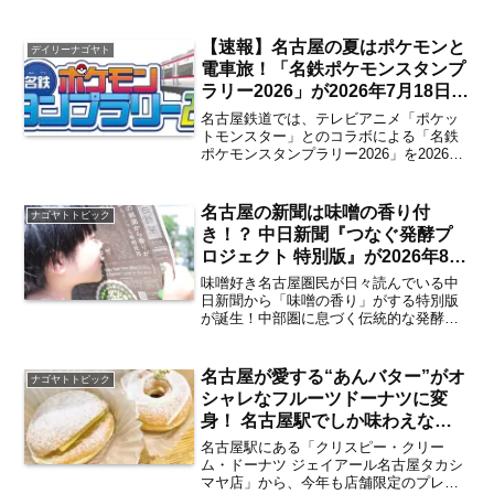
メンを提供する「夏ラーメンフェス」
2026年6月22日（月）から8月30日（日）
まで開催。夏にうれしい“冷やし・さっぱ
【速報】名古屋の夏はポケモンと
デイリーナゴヤト
り系”の限定...
電車旅！「名鉄ポケモンスタンプ
ラリー2026」が2026年7月18日か
らスタート【名古屋発】
名古屋鉄道では、テレビアニメ「ポケッ
トモンスター」とのコラボによる「名鉄
ポケモンスタンプラリー2026」を2026年
7月18日（土）～9月23日（水・祝）まで
開催。今年で30周年を迎える「ポケモ
ン」たちが待つ名鉄の駅を巡ると、すて
名古屋の新聞は味噌の香り付
ナゴヤトトピック
きな特典が...
き！？ 中日新聞『つなぐ発酵プ
ロジェクト 特別版』が2026年8月
5日に中日ビル・中部国際空港セ
味噌好き名古屋圏民が日々読んでいる中
ントレアにて数量限定で無料配
日新聞から「味噌の香り」がする特別版
が誕生！中部圏に息づく伝統的な発酵食
布 入手方法は？【栄・中部国際
文化に焦点を当てた地域貢献・ブランド
空港】
力向上プロジェクト「つなぐ発酵プロジ
ェクト」の始動を記念し、ほのかに味噌
名古屋が愛する“あんバター”がオ
ナゴヤトトピック
の香りが漂う新聞『つなぐ...
シャレなフルーツドーナツに変
身！ 名古屋駅でしか味わえない
「クリスピー・クリーム・プレミ
名古屋駅にある「クリスピー・クリー
アム 名古屋」を最速実食レポー
ム・ドーナツ ジェイアール名古屋タカシ
マヤ店」から、今年も店舗限定のプレミ
ト！【名古屋駅】