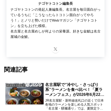
ナゴヤトコトン編集長
ナゴヤトコトンの発起人兼編集長。名古屋を毎日面白がっ
ているうちに「こうなったらトコトン面白がってやろ
う！」とノリと勢いだけでWebマガジン「ナゴヤトコト
ン」を立ち上げた模様。
名古屋と名古屋めしが何よりの栄養源。好きな金鯱は名古
屋城の金鯱。
関連記事
名古屋駅で“冷やし・さっぱり
ナゴヤトトピック
系”ラーメンを食べ比べ！「夏ラ
ーメンフェス」が2026年6月22日
より名古屋・驛麺通りにて開催
JR名古屋駅・新幹線改札口の近くで日本
注目度満点の冷やし麺6選【名古
各地のラーメンを楽しめる人気スポット
「名古屋・驛麺通り」では、夏限定ラー
屋駅】