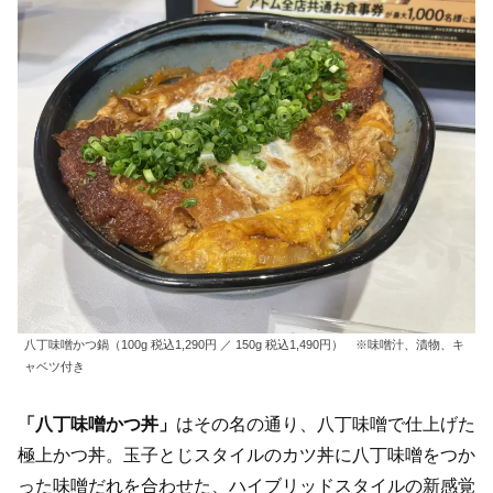
八丁味噌かつ鍋（100g 税込1,290円 ／ 150g 税込1,490円） ※味噌汁、漬物、キ
ャベツ付き
「八丁味噌かつ丼」
はその名の通り、八丁味噌で仕上げた
極上かつ丼。玉子とじスタイルのカツ丼に八丁味噌をつか
った味噌だれを合わせた、ハイブリッドスタイルの新感覚