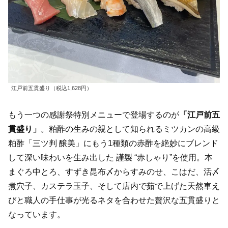
江戸前五貫盛り（税込1,628円）
もう一つの感謝祭特別メニューで登場するのが
「江戸前五
貫盛り」
。粕酢の生みの親として知られるミツカンの高級
粕酢「三ツ判 醸美」にもう1種類の赤酢を絶妙にブレンド
して深い味わいを生み出した 謹製 “赤しゃり”を使用。本
まぐろ中とろ、すずき昆布〆からすみのせ、こはだ、活〆
煮穴子、カステラ玉子、そして店内で茹で上げた天然車え
びと職人の手仕事が光るネタを合わせた贅沢な五貫盛りと
なっています。