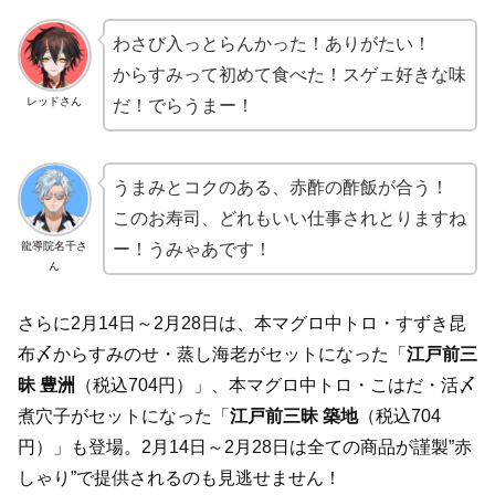
わさび入っとらんかった！ありがたい！
からすみって初めて食べた！スゲェ好きな味
レッドさん
だ！でらうまー！
うまみとコクのある、赤酢の酢飯が合う！
このお寿司、どれもいい仕事されとりますね
龍導院名千さ
ー！うみゃあです！
ん
さらに2月14日～2月28日は、本マグロ中トロ・すずき昆
布〆からすみのせ・蒸し海老がセットになった「
江戸前三
昧 豊洲
（税込704円）」、本マグロ中トロ・こはだ・活〆
煮穴子がセットになった「
江戸前三昧 築地
（税込704
円）」も登場。2月14日～2月28日は全ての商品が謹製”赤
しゃり”で提供されるのも見逃せません！