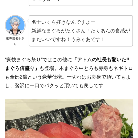
名千いくら好きなんですよー
新鮮なまぐろがたくさん！たくあんの食感が
龍導院名千さ
またいいですね！うみゃあです！
ん
“豪快まぐろ祭り”ではこの他に
「アトムの社長も驚いた!!
まぐろ倍盛り」
も登場。本まぐろ中とろも赤身もネギトロ
も全部2倍という豪華仕様。一切れはお刺身で頂いてもよ
し、贅沢に一口でパクッと頂いても良しです！