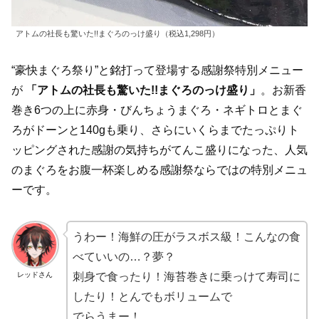
アトムの社長も驚いた!!まぐろのっけ盛り（税込1,298円）
“豪快まぐろ祭り”と銘打って登場する感謝祭特別メニュー
が
「アトムの社長も驚いた!!まぐろのっけ盛り」
。お新香
巻き6つの上に赤身・びんちょうまぐろ・ネギトロとまぐ
ろがドーンと140gも乗り、さらにいくらまでたっぷりト
ッピングされた感謝の気持ちがてんこ盛りになった、人気
のまぐろをお腹一杯楽しめる感謝祭ならではの特別メニュ
ーです。
うわー！海鮮の圧がラスボス級！こんなの食
べていいの…？夢？
レッドさん
刺身で食ったり！海苔巻きに乗っけて寿司に
したり！とんでもボリュームで
でらうまー！