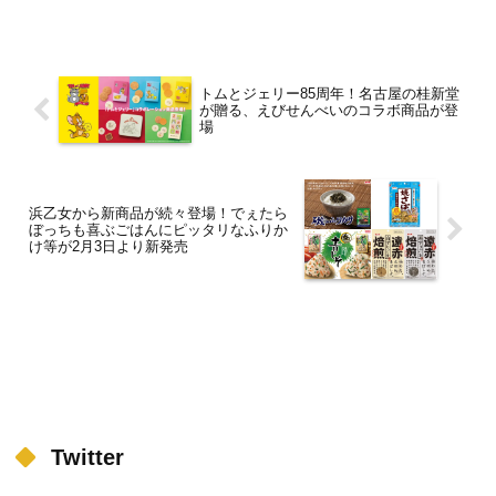
アムドーナツが新登場！「クリスピー・
クリーム・プレミアム 名古屋」の新商品
として、『クリスピー・クリーム・プレ
ミアム 名古屋 レモン...
トムとジェリー85周年！名古屋の桂新堂
が贈る、えびせんべいのコラボ商品が登
場
浜乙女から新商品が続々登場！でぇたら
ぼっちも喜ぶごはんにピッタリなふりか
け等が2月3日より新発売
Twitter