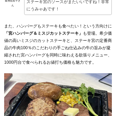
龍導院名千さ
ステーキ宮のソースがまたいいですね！非常
ん
にうみゃあです！
また、ハンバーグもステーキも食べたい！という方向けに
「宮ハンバーグ＆ミスジカットステーキ」
も登場。希少価
値の高いミスジのカットステーキと、ステーキ宮の定番商
品の牛肉100％のこだわりの手ごね仕込みの牛の旨みが凝
縮された宮ハンバーグを同時に味わえる欲張りメニュー、
1000円台で食べられるお値打ち価格も魅力です。