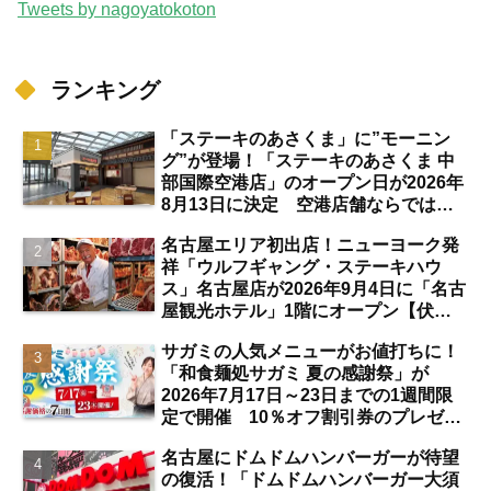
Tweets by nagoyatokoton
ランキング
「ステーキのあさくま」に”モーニン
グ”が登場！「ステーキのあさくま 中
部国際空港店」のオープン日が2026年
8月13日に決定 空港店舗ならではの
注目サービスは？【中部国際空港】
名古屋エリア初出店！ニューヨーク発
祥「ウルフギャング・ステーキハウ
ス」名古屋店が2026年9月4日に「名古
屋観光ホテル」1階にオープン【伏
見】
サガミの人気メニューがお値打ちに！
「和食麺処サガミ 夏の感謝祭」が
2026年7月17日～23日までの1週間限
定で開催 10％オフ割引券のプレゼン
トも【名古屋発】
名古屋にドムドムハンバーガーが待望
の復活！「ドムドムハンバーガー大須