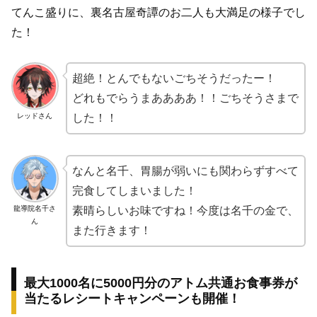
てんこ盛りに、裏名古屋奇譚のお二人も大満足の様子でし
た！
超絶！とんでもないごちそうだったー！
どれもでらうまああああ！！ごちそうさまで
レッドさん
した！！
なんと名千、胃腸が弱いにも関わらずすべて
完食してしまいました！
龍導院名千さ
素晴らしいお味ですね！今度は名千の金で、
ん
また行きます！
最大1000名に5000円分のアトム共通お食事券が
当たるレシートキャンペーンも開催！