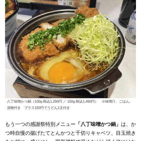
八丁味噌かつ鍋（100g 税込1,290円 ／ 150g 税込1,490円） ※味噌汁、ごはん、
漬物付き プラス150円でうどん1玉付き
もう一つの感謝祭特別メニュー
「八丁味噌かつ鍋」
は、か
つ時自慢の揚げたてとんかつと千切りキャベツ、目玉焼き