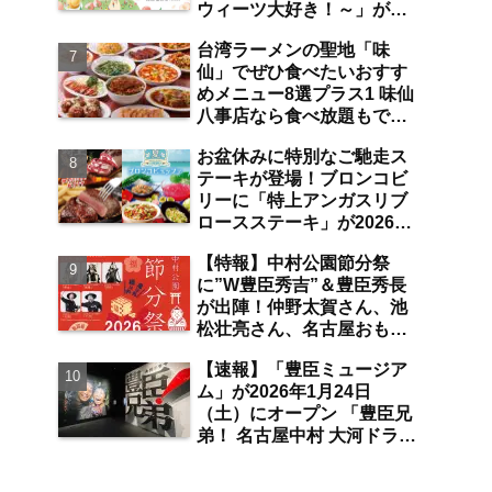
ウィーツ大好き！～」が
は？【まとめ／大曽根】
2026年7月31日よりジェイ
台湾ラーメンの聖地「味
アール名古屋タカシマヤに
仙」でぜひ食べたいおすす
て開催 注目のスイーツは？
めメニュー8選プラス1 味仙
【名古屋駅】
八事店なら食べ放題もでき
ちゃう！？【八事】
お盆休みに特別なご馳走ス
テーキが登場！ブロンコビ
リーに「特上アンガスリブ
ロースステーキ」が2026年
8月7日より期間限定で提
【特報】中村公園節分祭
供 食べ放題の夏ブロンコ
に”W豊臣秀吉”＆豊臣秀長
ビュッフェにも注目【名古
が出陣！仲野太賀さん、池
屋発】
松壮亮さん、名古屋おもて
なし武将隊が豆まき大会に
【速報】「豊臣ミュージア
参加 整理券をゲットする
ム」が2026年1月24日
には？【中村公園】
（土）にオープン 「豊臣兄
弟！ 名古屋中村 大河ドラマ
館」をはじめとした各施設
＆周辺の見どころは？【ま