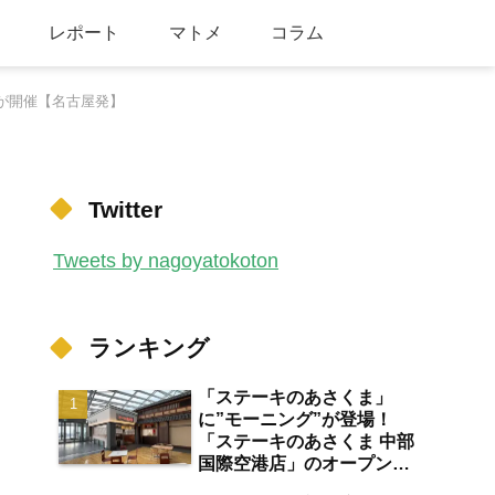
レポート
マトメ
コラム
」が開催【名古屋発】
Twitter
Tweets by nagoyatokoton
ランキング
「ステーキのあさくま」
に”モーニング”が登場！
「ステーキのあさくま 中部
国際空港店」のオープン日
が2026年8月13日に決定