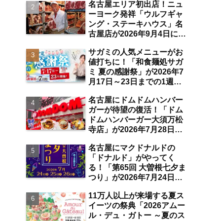
名古屋エリア初出店！ニュ
空港店舗ならではの注目サ
ーヨーク発祥「ウルフギャ
ービスは？【中部国際空
ング・ステーキハウス」名
港】
古屋店が2026年9月4日に
「名古屋観光ホテル」1階
サガミの人気メニューがお
にオープン【伏見】
値打ちに！「和食麺処サガ
ミ 夏の感謝祭」が2026年7
月17日～23日までの1週間
限定で開催 10％オフ割引
名古屋にドムドムハンバー
券のプレゼントも【名古屋
ガーが待望の復活！「ドム
発】
ドムハンバーガー大須万松
寺店」が2026年7月28日に
オープン 店舗限定商品の
名古屋にマクドナルドの
味わい＆注目ポイントは？
「ドナルド」がやってく
【レポート／大須観音・上
る！「第65回 大曽根七夕ま
前津／独自取材】
つり」が2026年7月24日～
26日にわたり開催 阿波踊
11万人以上が来場する夏ス
り・ジャズライブ・道路お
イーツの祭典「2026アムー
絵かきと楽しい企画がいっ
ル・デュ・ガトー ～夏のス
ぱいな夏祭りの見どころ